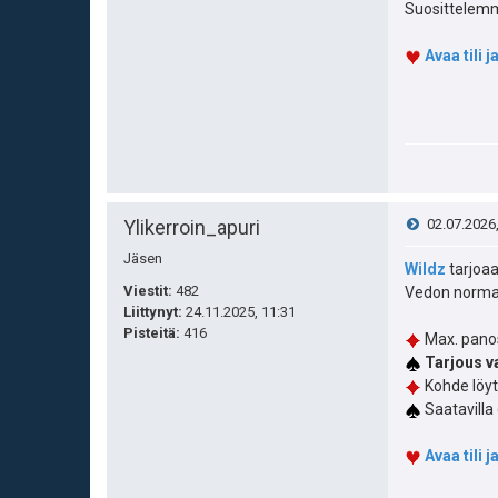
Suosittelemme
Avaa tili 
V
Ylikerroin_apuri
02.07.2026
Jäsen
i
Wildz
tarjoaa
Viestit:
482
Vedon normaa
e
Liittynyt:
24.11.2025, 11:31
Pisteitä
:
416
Max. panos
s
Tarjous va
Kohde löy
t
Saatavilla 
i
Avaa tili 