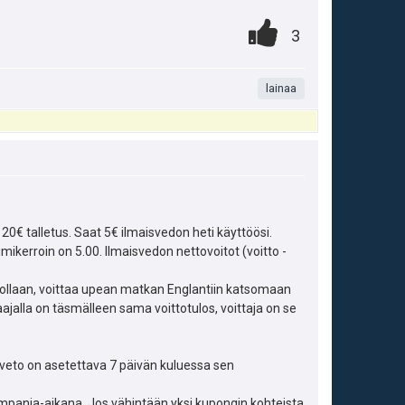
ä
A
0
.
P
3
.
:
n
i
t
lainaa
s
a
t
m
e
a
i
s
t
 20€ talletus. Saat 5€ ilmaisvedon heti käyttöösi.
i
mikerroin on 5.00. Ilmaisvedon nettovoitot (voitto -
ä
p
y
dollaan, voittaa upean matkan Englantiin katsomaan
jalla on täsmälleen sama voittotulos, voittaja on se
e
h
u
t
sveto on asetettava 7 päivän kuluessa sen
k
e
kampanja-aikana. Jos vähintään yksi kupongin kohteista