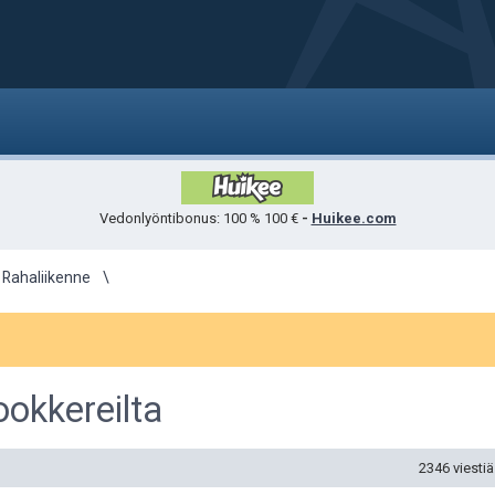
Vedonlyöntibonus: 100 % 100 €
-
Huikee.com
 Rahaliikenne
ookkereilta
2346 viesti