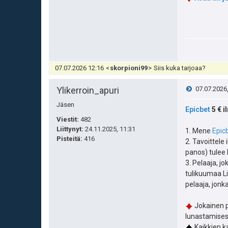
07.07.2026 12:16
<
skorpioni99
>
Siis kuka tarjoaa?
V
Ylikerroin_apuri
07.07.2026
Jäsen
i
Epicbet
5 € i
Viestit:
482
e
Liittynyt:
24.11.2025, 11:31
1. Mene
Epic
Pisteitä
:
416
2. Tavoittele
s
panos) tulee 
3. Pelaaja, 
t
tulikuumaa Li
pelaaja, jon
i
Jokainen p
lunastamisest
Kaikkien k