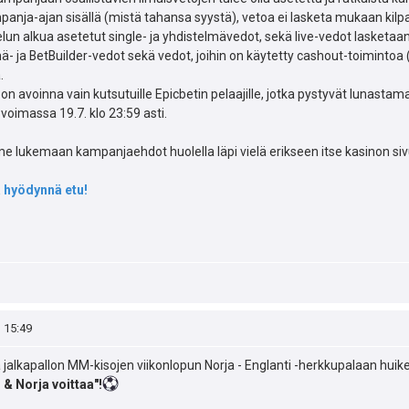
panja-ajan sisällä (mistä tahansa syystä), vetoa ei lasketa mukaan kilpa
lun alkua asetetut single- ja yhdistelmävedot, sekä live-vedot lasket
ä- ja BetBuilder-vedot sekä vedot, joihin on käytetty cashout-toimintoa 
.
n avoinna vain kutsutuille Epicbetin pelaajille, jotka pystyvät lunas
oimassa 19.7. klo 23:59 asti.
 lukemaan kampanjaehdot huolella läpi vielä erikseen itse kasinon sivu
ja hyödynnä etu!
, 15:49
 jalkapallon MM-kisojen viikonlopun Norja - Englanti -herkkupalaan hui
 & Norja voittaa"!