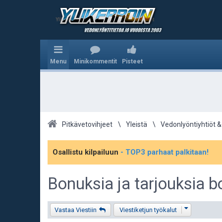
Ylikerroin.com - Parhaat veikkausvihjeet
Menu
Minikommentit
Pisteet
Pitkävetovihjeet
Yleistä
Vedonlyöntiyhtiöt &
Osallistu kilpailuun
- TOP3 parhaat palkitaan!
Bonuksia ja tarjouksia b
Vastaa Viestiin
Viestiketjun työkalut