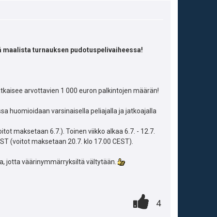
 maalista turnauksen pudotuspelivaiheessa!
tkaisee arvottavien 1 000 euron palkintojen määrän!
 huomioidaan varsinaisella peliajalla ja jatkoajalla
ot maksetaan 6.7.). Toinen viikko alkaa 6.7. - 12.7.
CEST (voitot maksetaan 20.7. klo 17.00 CEST).
a, jotta väärinymmärryksiltä vältytään.
A
0
.
P
4