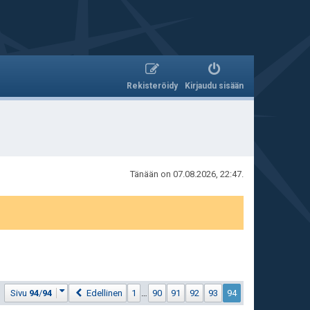
Rekisteröidy
Kirjaudu sisään
Tänään on 07.08.2026, 22:47.
ä
Sivu
94
/
94
Edellinen
1
…
90
91
92
93
94