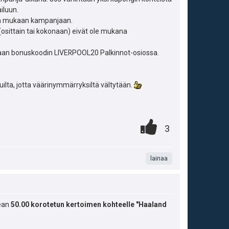
u
e
iluun.
aan mukaan kampanjaan.
t
n
(osittain tai kokonaan) eivät ole mukana
:
s
tamaan bonuskoodin LIVERPOOL20 Palkinnot-osiossa.
ä
:
ilta, jotta väärinymmärryksiltä vältytään.
A
0
.
P
3
.
n
i
t
lainaa
s
a
t
m
e
kean
50.00 korotetun kertoimen kohteelle "Haaland
a
i