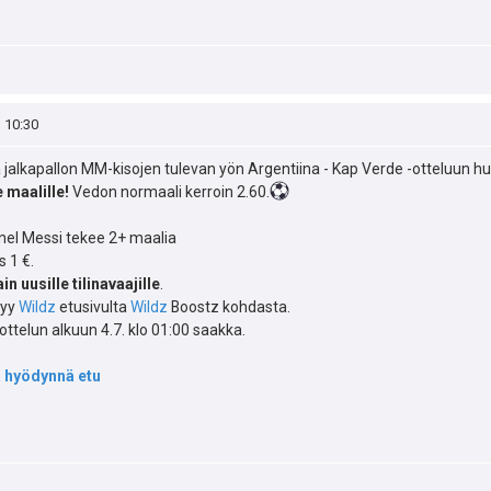
, 10:30
 jalkapallon MM-kisojen tulevan yön Argentiina - Kap Verde -otteluun h
 maalille!
Vedon normaali kerroin 2.60.
nel Messi tekee 2+ maalia
 1 €.
in uusille tilinavaajille
.
tyy
Wildz
etusivulta
Wildz
Boostz kohdasta.
ottelun alkuun 4.7. klo 01:00 saakka.
ja hyödynnä etu