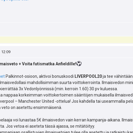
, 12:09
lmaisveto + Voita futismatka Anfieldille!
bet
Palkinnot-osioon, aktivoi bonuskoodi
LIVERPOOL20
ja tee vähintään
 ilmaisvedollasi mahdollisimman suurta voittokerrointa. Ilmaisvedon mini
kierrättää 3x Vedonlyönnissä (min. kerroin 1.60) 30 pv kuluessa.
joka nappaa korkeimman voittokertoimen sääntöjen mukaisella ilmaisve
verpool – Manchester United -ottelua! Jos kahdella tai useammalla pelaa
ka veto on asetettu ensimmäisenä.
elaaja voi lunastaa 5€ ilmaisvedon vain kerran kampanja-aikana. Ilmai
a. Jos vetoa ei aseteta tässä ajassa, se mitätöityy.
ampanjaan osallistuvien ilmaisvetojen tulee olla asetettu ja ratkaistu 