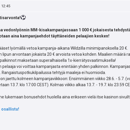
, 12:45
isarvonta!
a vedonlyönnin MM-kisakampanjassaan 1 000 € jokaisesta tehdystä
votaan aina kampanjaehdot täyttäneiden pelaajien kesken!
set lyömällä vetoa kampanja-aikana Wildzilla minimipanoksella 20 €.
 lipun arvontaan jokaista 20 € arvoista vetoa kohden. Maalien määrä ra
alkinnot maksetaan superalhaisella 1x-kierrätysvaatimuksella!
n pelaaja voi voittaa kampanjasta enintään yhden palkinnon. Kampanjassa
. Rangaistuspotkukilpailussa tehtyjä maaleja ei huomioida.
n jaettu kolmeen kampanjaviikkoon: Ensimmäinen viikko 28.6. - 5.7. (voit
taan 13.7. klo 17.00 CEST). Kolmas viikko alkaa 13.7. - 19.7. klo 23.59 
 lukemaan bonusehdot huolella aina erikseen vielä itse kasinon sivuilt
a osallistu!