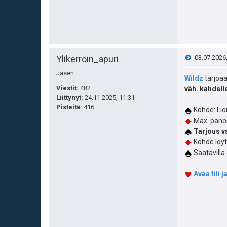
V
Ylikerroin_apuri
03.07.2026
Jäsen
i
Wildz
tarjoaa
Viestit:
482
väh. kahdelle
e
Liittynyt:
24.11.2025, 11:31
Pisteitä
:
416
Kohde: Lio
s
Max. panos
Tarjous va
t
Kohde löy
Saatavilla 
i
Avaa tili 