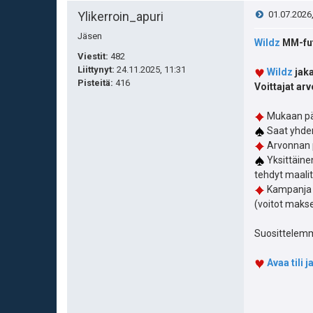
V
Ylikerroin_apuri
01.07.2026
Jäsen
i
Wildz
MM-fut
Viestit:
482
e
Liittynyt:
24.11.2025, 11:31
Wildz
jaka
Pisteitä
:
416
Voittajat ar
s
Mukaan pää
t
Saat yhden
Arvonnan p
i
Yksittäine
tehdyt maalit
Kampanja o
(voitot makse
Suosittelemme
Avaa tili j