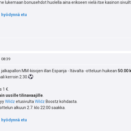
 lukemaan bonusehdot huolella aina erikseen vielä itse kasinon sivuilt
ja hyödynnä etu
, 08:39
 jalkapallon MM-kisojen illan Espanja - Itävalta -otteluun huikean
50.00 
li kerroin 2.30.
 1 €.
in uusille tilinavaajille
.
tyy
Wildz
etusivulta
Wildz
Boostz kohdasta.
ottelun alkuun 2.7. klo 22:00 saakka.
ja hyödynnä etu