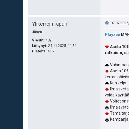
V
Ylikerroin_apuri
02.07.2026
Jäsen
i
Playzee
MM-f
Viestit:
482
e
Liittynyt:
24.11.2025, 11:31
Aseta 10€ 
Pisteitä
:
416
ratkaistu, s
s
Vähintään 
t
Aseta 10€ 
kerran päivä
i
Kun kelpuu
Ilmaisveto
voida käyttää
Voitot on r
Ilmaisveto
Tämä tarjo
Kampanja-a