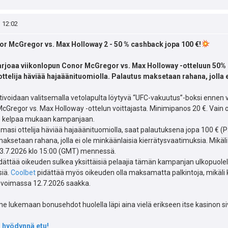
, 12:02
r McGregor vs. Max Holloway 2 - 50 % cashback jopa 100 €!
arjoaa viikonlopun Conor McGregor vs. Max Holloway -otteluun 50% 
ottelija häviää hajaäänituomiolla. Palautus maksetaan rahana, jolla 
tivoidaan valitsemalla vetolapulta löytyvä “UFC-vakuutus”-boksi ennen
cGregor vs. Max Holloway -ottelun voittajasta. Minimipanos 20 €. Vain oike
o kelpaa mukaan kampanjaan.
emasi ottelija häviää hajaäänituomiolla, saat palautuksena jopa 100 € 
aksetaan rahana, jolla ei ole minkäänlaisia kierrätysvaatimuksia. Mikäl
.7.2026 klo 15:00 (GMT) mennessä.
dättää oikeuden sulkea yksittäisiä pelaajia tämän kampanjan ulkopuolelle
siä.
Coolbet
pidättää myös oikeuden olla maksamatta palkintoja, mikäli 
voimassa 12.7.2026 saakka.
 lukemaan bonusehdot huolella läpi aina vielä erikseen itse kasinon siv
ja hyödynnä etu!