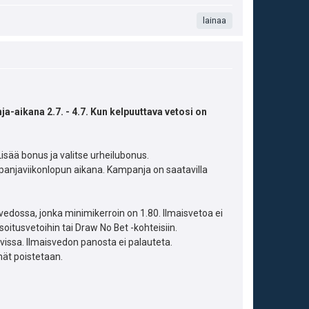
.
n
i
t
lainaa
s
a
t
m
e
a
i
a-aikana 2.7. - 4.7. Kun kelpuuttava vetosi on
s
t
i
ä
isää bonus ja valitse urheilubonus.
p
panjaviikonlopun aikana. Kampanja on saatavilla
y
e
h
dossa, jonka minimikerroin on 1.80. Ilmaisvetoa ei
u
t
asoitusvetoihin tai Draw No Bet -kohteisiin.
avissa. Ilmaisvedon panosta ei palauteta.
k
e
ät poistetaan.
u
e
t
n