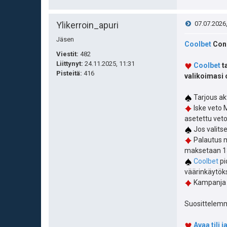
V
Ylikerroin_apuri
07.07.2026
Jäsen
i
Coolbet
Cono
Viestit:
482
e
Liittynyt:
24.11.2025, 11:31
Coolbet
t
Pisteitä
:
416
valikoimasi 
s
Tarjous ak
t
Iske veto M
asetettu vet
i
Jos valits
Palautus m
maksetaan 13
Coolbet
pi
väärinkäytök
Kampanja 
Suosittelemme
Avaa tili 