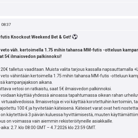
, 08:37
utis Knockout Weekend Bet & Get!
veto väh. kertoimella 1.75 mihin tahansa MM-futis -otteluun kampanj
aat 5€ ilmaisvedon palkinnoksi!
20€ talletus vaaditaan. Muista valita tarjous kassalla napsauttamalla +L
veto vähintään kertoimella 1.75 mihin tahansa MM-futis -otteluun kam
ssä kampanjajakson aikana.
ttava vetosi on ratkaistu, saat 5€ ilmaisvedon palkinnoksi.
 voidaan käyttää yhdessä ainoassa tapahtumassa oikean rahan urheiluve
 virtuaalivedoissa. llmaisvetoja ei voi käyttää korotettuihin kertoimiin, t
ajoitettu 100 € ja hyvitetään käteisenä. Käteiset varat ovat heti nostett
 on käytettävä 3 päivän kuluessa hyvittämisestä, muuten käyttämättöm
us on voimassa vain aiemmin rekisteröityneille asiakkaille.
ika: 2.7. klo 08:00 GMT – 4.7.2026 klo 23:59 GMT.