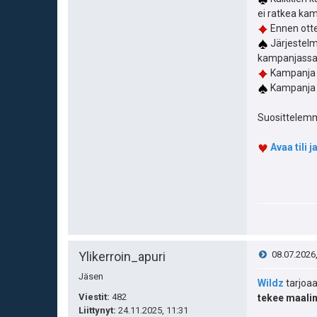
ei ratkea kam
Ennen otte
Järjestelm
kampanjassa
Kampanja o
Kampanja v
Suosittelemme
Avaa tili 
V
Ylikerroin_apuri
08.07.2026
Jäsen
i
Wildz
tarjoaa
Viestit:
482
tekee maalin
e
Liittynyt:
24.11.2025, 11:31