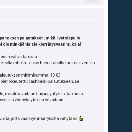
t
s
t
n
a
t
:
s
m
e
ä
a
i
:
panoksen palautuksen, mikäli vetolapulle
s
t
ei ole minkäänlaisia kierrätysvaatimuksia!
i
ä
 vedon vahvistamista.
p
alla rahalla - ei siis bonusrahalla tai ilmaisvedolla -
y
e
h
(Palautuksen minimisumma: 10 €.)
i olet oikeutettu cashback-palautukseen, se
u
t
, mikäli havaitaan huijausyrityksiä, tai muita
k
e
kyseisiä väärinkäytöksiä havaitaan.
u
e
t
n
uilta, jotta väärinymmärryksiltä vältytään.
:
s