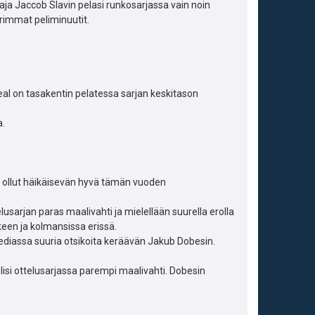
aja Jaccob Slavin pelasi runkosarjassa vain noin
urimmat peliminuutit.
eal on tasakentin pelatessa sarjan keskitason
a.
n ollut häikäisevän hyvä tämän vuoden
lusarjan paras maalivahti ja mielellään suurella erolla
keen ja kolmansissa erissä.
diassa suuria otsikoita keräävän Jakub Dobesin.
 olisi ottelusarjassa parempi maalivahti. Dobesin