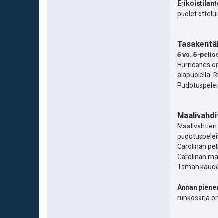
Erikoistilan
puolet ottelu
Tasakentäll
5 vs. 5-peli
Hurricanes on
alapuolella. 
Pudotuspelei
Maalivahdi
Maalivahtien
pudotuspelei
Carolinan pel
Carolinan maa
Tämän kauden
Annan piene
runkosarja o