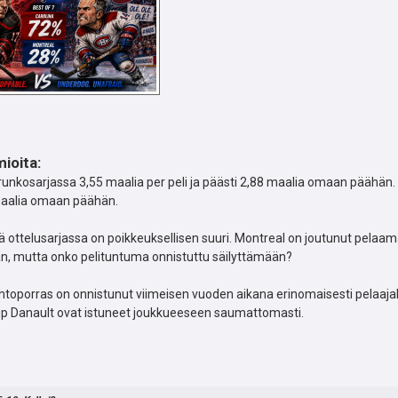
ioita:
 runkosarjassa 3,55 maalia per peli ja päästi 2,88 maalia omaan päähän. 
maalia omaan päähän.
 ottelusarjassa on poikkeuksellisen suuri. Montreal on joutunut pelaama
ään, mutta onko pelituntuma onnistuttu säilyttämään?
ohtoporras on onnistunut viimeisen vuoden aikana erinomaisesti pelaa
llip Danault ovat istuneet joukkueeseen saumattomasti.