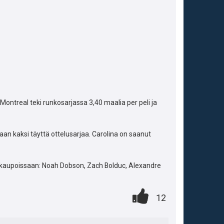
Montreal teki runkosarjassa 3,40 maalia per peli ja
an kaksi täyttä ottelusarjaa. Carolina on saanut
jakaupoissaan: Noah Dobson, Zach Bolduc, Alexandre
A
0
.
P
12
.
n
i