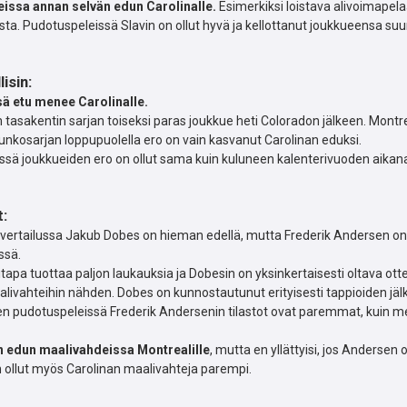
teissa annan selvän edun Carolinalle.
Esimerkiksi loistava alivoimapela
ista. Pudotuspeleissä Slavin on ollut hyvä ja kellottanut joukkueensa su
isin:
ssä etu menee Carolinalle.
 tasakentin sarjan toiseksi paras joukkue heti Coloradon jälkeen. Montr
Runkosarjan loppupuolella ero on vain kasvanut Carolinan eduksi.
ssä joukkueiden ero on ollut sama kuin kuluneen kalenterivuoden aikan
t:
 vertailussa Jakub Dobes on hieman edellä, mutta Frederik Andersen o
ssä.
itapa tuottaa paljon laukauksia ja Dobesin on yksinkertaisesti oltava otte
livahteihin nähden. Dobes on kunnostautunut erityisesti tappioiden jäl
 pudotuspeleissä Frederik Andersenin tilastot ovat paremmat, kuin me
n edun maalivahdeissa Montrealille
, mutta en yllättyisi, jos Andersen
n ollut myös Carolinan maalivahteja parempi.