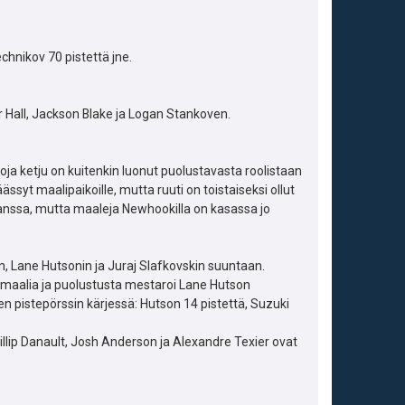
chnikov 70 pistettä jne.
 Hall, Jackson Blake ja Logan Stankoven.
koja ketju on kuitenkin luonut puolustavasta roolistaan
yt maalipaikoille, mutta ruuti on toistaiseksi ollut
nssa, mutta maaleja Newhookilla on kasassa jo
n, Lane Hutsonin ja Juraj Slafkovskin suuntaan.
1 maalia ja puolustusta mestaroi Lane Hutson
 pistepörssin kärjessä: Hutson 14 pistettä, Suzuki
llip Danault, Josh Anderson ja Alexandre Texier ovat