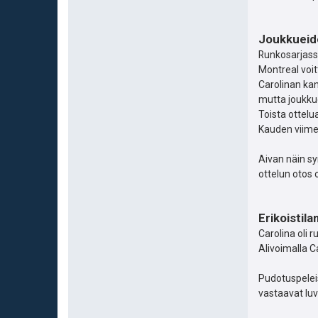
Joukkueide
Runkosarjass
Montreal voitt
Carolinan kan
mutta joukkue
Toista ottelu
Kauden viimei
Aivan näin sy
ottelun otos o
Erikoistila
Carolina oli 
Alivoimalla C
Pudotuspeleis
vastaavat luv