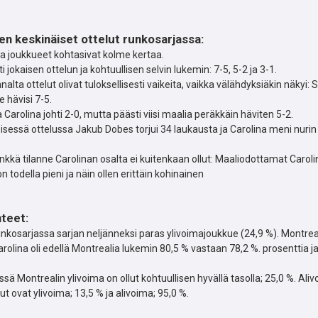
n keskinäiset ottelut runkosarjassa:
a joukkueet kohtasivat kolme kertaa.
i jokaisen ottelun ja kohtuullisen selvin lukemin: 7-5, 5-2 ja 3-1.
nalta ottelut olivat tuloksellisesti vaikeita, vaikka välähdyksiäkin näkyi:
 hävisi 7-5.
a Carolina johti 2-0, mutta päästi viisi maalia peräkkäin häviten 5-2.
sessä ottelussa Jakub Dobes torjui 34 laukausta ja Carolina meni nurin
nkkä tilanne Carolinan osalta ei kuitenkaan ollut: Maaliodottamat Carol
n todella pieni ja näin ollen erittäin kohinainen
nteet:
runkosarjassa sarjan neljänneksi paras ylivoimajoukkue (24,9 %). Montrea
arolina oli edellä Montrealia lukemin 80,5 % vastaan 78,2 %. prosenttia j
sä Montrealin ylivoima on ollut kohtuullisen hyvällä tasolla; 25,0 %. Aliv
ut ovat ylivoima; 13,5 % ja alivoima; 95,0 %.