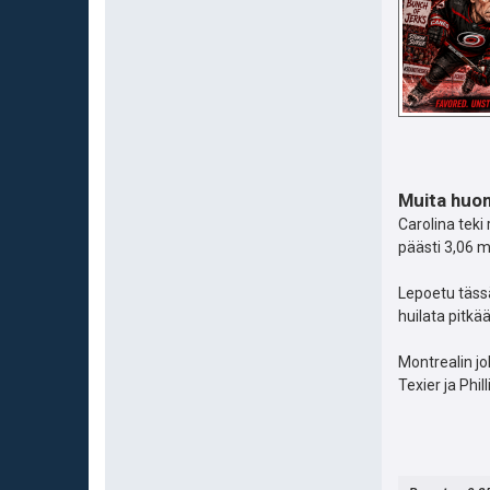
Muita huom
Carolina teki
päästi 3,06 
Lepoetu tässä
huilata pitk
Montrealin j
Texier ja Phi