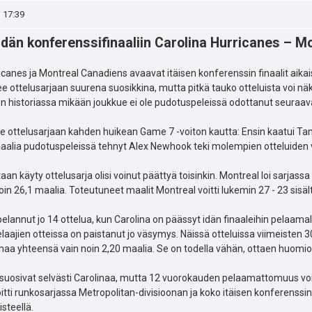
, 17:39
dän konferenssifinaaliin Carolina Hurricanes – M
icanes ja Montreal Canadiens avaavat itäisen konferenssin finaalit aika
ee ottelusarjaan suurena suosikkina, mutta pitkä tauko otteluista voi 
 historiassa mikään joukkue ei ole pudotuspeleissä odottanut seuraavaa
e ottelusarjaan kahden huikean Game 7 -voiton kautta: Ensin kaatui Tam
alia pudotuspeleissä tehnyt Alex Newhook teki molempien otteluiden v
aan käyty ottelusarja olisi voinut päättyä toisinkin. Montreal loi sarjas
n 26,1 maalia. Toteutuneet maalit Montreal voitti lukemin 27 - 23 sisält
elannut jo 14 ottelua, kun Carolina on päässyt idän finaaleihin pelaama
laajien otteissa on paistanut jo väsymys. Näissä otteluissa viimeisten 
aa yhteensä vain noin 2,20 maalia. Se on todella vähän, ottaen huomio
suosivat selvästi Carolinaa, mutta 12 vuorokauden pelaamattomuus voi n
itti runkosarjassa Metropolitan-divisioonan ja koko itäisen konferenssin 
steellä.