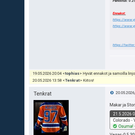
Panostus: 0.25
Ennakot:
https://www.yl
https://www.yl
https://twitte
19.05.2026 20:04
<
tophias
>
Hyvät ennakot ja samoilla linj
20.05.2026 13:58
<
Tenkrat
>
Kiitos!
V
Tenkrat
20.05.2026
i
Makar ja Ston
21.5.2026 
e
k
Colorado -
o
Osuma! +
s
h
Vegas-0.5 30