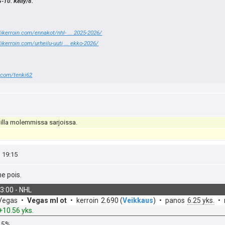
-10. Kelly/8.
ikerroin.com/ennakot/nhl- ... 2025-2026/
ikerroin.com/urheilu-uuti ... ekko-2026/
r.com/tenki62
oilla molemmissa sarjoissa.
, 19:15
e pois.
03:00
-
NHL
v
 Vegas
Vegas ml ot
kerroin
2.690
(
Veikkaus
)
panos
6.25 yks.
e
10.56 yks.
t
.5%.