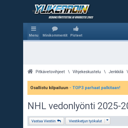
Ylikerroin.com - Parhaat veikkausvihjeet
Menu
Minikommentit
Pisteet
Pitkävetovihjeet
Vihjekeskustelu
Jenkkilä
Osallistu kilpailuun
- TOP3 parhaat palkitaan!
NHL vedonlyönti 2025-2
Vastaa Viestiin
Viestiketjun työkalut