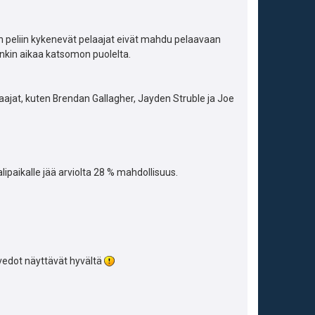
een peliin kykenevät pelaajat eivät mahdu pelaavaan
onkin aikaa katsomon puolelta.
jat, kuten Brendan Gallagher, Jayden Struble ja Joe
alipaikalle jää arviolta 28 % mahdollisuus.
vedot näyttävät hyvältä