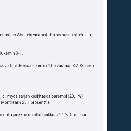
 Sebastian Aho teki viisi pistettä samassa ottelussa,
 lukemin 3-1.
ina voitti yhteensä lukemin 11,6 vastaan 8,2. Kolmen
l oli myös sarjan keskitasoa parempi (23,1 %).
a Montrealin 23,1 prosenttia.
oimalla joukkue on ollut heikko; 74,1 %. Carolinan