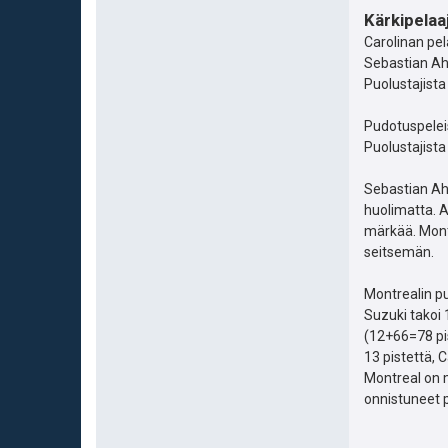
Kärkipelaaj
Carolinan pel
Sebastian Aho
Puolustajist
Pudotuspelei
Puolustajista
Sebastian Aho
huolimatta. A
märkää. Mont
seitsemän.
Montrealin pu
Suzuki takoi 
(12+66=78 pi
13 pistettä, 
Montreal on m
onnistuneet p