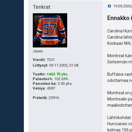
V
Tenkrat
19.05.2026
Ennakko i
i
e
Carolina Hurr
Carolina läht
s
Koskaan NHL:n
Jäsen
t
Montreal tule
Viestit:
7201
Seitsemän ma
i
Liittynyt:
09.11.2005, 01:08
Tuotto
:
+463.75 yks.
Buffaloa vast
Palautus%
:
102.69%
odottamaa noi
Panosten ka
:
3.93 yks.
Vetoja
:
4387
Montreal on p
Pisteitä
:
20916
Montrealin pe
maaliodottam
Lähtökohdat 
Hurricanes vo
kolmas 106 pi