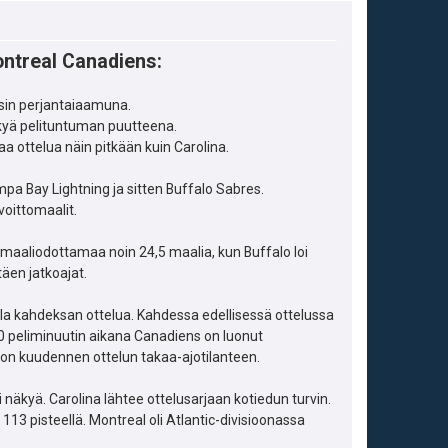
ontreal Canadiens:
isin perjantaiaamuna.
näkyä pelituntuman puutteena.
 ottelua näin pitkään kuin Carolina.
pa Bay Lightning ja sitten Buffalo Sabres.
oittomaalit.
sa maaliodottamaa noin 24,5 maalia, kun Buffalo loi
äen jatkoajat.
lla kahdeksan ottelua. Kahdessa edellisessä ottelussa
30 peliminuutin aikana Canadiens on luonut
on kuudennen ottelun takaa-ajotilanteen.
äkyä. Carolina lähtee ottelusarjaan kotiedun turvin.
113 pisteellä. Montreal oli Atlantic-divisioonassa