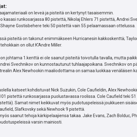
at:
aajamateriaali on leveä ja pisteitä on kertynyt tasaisemmin.
 kasasi runkosarjassa 80 pistettä, Nikolaj Ehlers 71 pistettä, Andrei Sve
a Shayne Gostisbehere teki 50 pistettä vain 55 pelaamassaan ottelussa.
ssä pisteitä on takonut enimmäkseen Hurricanesin kakkoskenttä; Taylor
 tehokkain on ollut K’Andre Miller.
n johtama 1.kenttä ei ole saanut pisteitä toivotulla tavalla, mutta paik
ndrei Svechnikov on kunnostautunut tuhlaajapoikana. Svechnikov on pääss
realin Alex Newhookin maaliodottama on samaa luokkaa venäläisen ka
olella katseet kohdistuvat Nick Suzukin, Cole Caufieldin, Alex Newhooki
101 pistettä runkosarjassa puolustavassa roolissa. Cole Caufield teki 5
stettä). Samat nimet keikkuvat myös pudotuspeleissä joukkueen sisäisen
Caufield, Slafkovsky sekä Newhook 9 pistettä.
yös saanut tehoja kärkipelaajiensa takaa. Jake Evans, Zach Bolduc, Phi
udotuspeleissä varsin mainiosti.