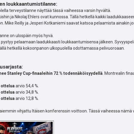
n loukkaantumistilanne:
lella terveystilanne näyttää tässä vaiheessa varsin hyvältä.
ishin ja Nikolaj Ehlers ovat kunnossa. Tällä hetkellä kaikki laadukkaas
 Mike Reilly ja Jesperi Kotkaniemi saavat katsoa pelaamista ainakin j
lanne on ulospäin myös hyvä.
pystyy pelaamaan laadukkaasti loukkaantumisensa jälkeen. Syvyyspelaa
tällä hetkellä kokoonpanon ulkopuolella odottamassa pelivuoroaan.
lusarjasta:
nee Stanley Cup-finaaleihin 72 % todennäköisyydellä
. Montrealin fina
 ottelua
arvio 54,4 %.
 ottelua
arvio 34,8 %.
 ottelua
arvio 12,8 %.
 aiemmin vihjattu Itäisen konferenssin voittoon. Tässä vaiheessa nämä 