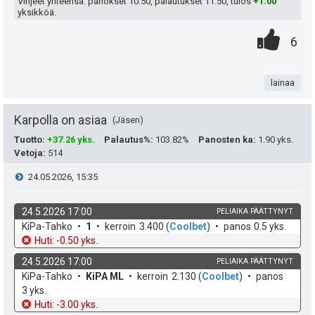
Vihjeet yhteensä: panokset
10.50
, palautukset
11.50
, tulos
+1.00
yksikköä.
0
.
P
6
.
n
i
t
lainaa
s
a
t
Karpolla on asiaa
Jäsen
e
Tuotto
:
+37.26 yks.
Palautus%
:
103.82%
Panosten ka
:
1.90 yks.
Vetoja
:
514
a
i
V
24.05.2026, 15:35
s
t
i
i
24.5.2026 17:00
PELIAIKA PÄÄTTYNYT
ä
k
v
KiPa-Tahko
1
kerroin
3.400
(
Coolbet
)
panos
0.5 yks.
e
p
y
o
e
Huti: -0.50 yks.
h
t
e
s
24.5.2026 17:00
PELIAIKA PÄÄTTYNYT
h
d
o
k
v
KiPa-Tahko
KiPA ML
kerroin
2.130
(
Coolbet
)
panos
e
u
t
t
o
e
3 yks.
h
t
Huti: -3.00 yks.
i