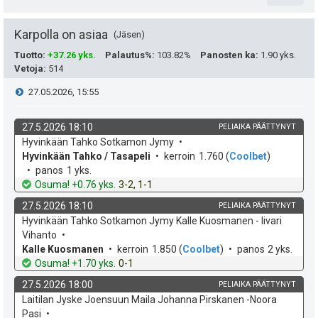
t
s
:
s
a
t
Karpolla on asiaa
Jäsen
ä
e
Tuotto
:
+37.26 yks.
Palautus%
:
103.82%
Panosten ka
:
1.90 yks.
:
Vetoja
:
514
a
i
V
27.05.2026, 15:55
s
t
i
i
27.5.2026 18:10
PELIAIKA PÄÄTTYNYT
ä
k
v
Hyvinkään Tahko Sotkamon Jymy
e
p
y
o
e
Hyvinkään Tahko / Tasapeli
kerroin
1.760
(
Coolbet
)
h
t
panos
1 yks.
e
s
h
d
o
Osuma! +0.76 yks.
3-2, 1-1
e
u
t
t
27.5.2026 18:10
PELIAIKA PÄÄTTYNYT
k
v
Hyvinkään Tahko Sotkamon Jymy Kalle Kuosmanen - Iivari
k
i
e
o
e
Vihanto
h
t
Kalle Kuosmanen
kerroin
1.850
(
Coolbet
)
panos
2 yks.
u
e
d
o
Osuma! +1.70 yks.
0-1
t
e
n
27.5.2026 18:00
PELIAIKA PÄÄTTYNYT
k
v
Laitilan Jyske Joensuun Maila Johanna Pirskanen -Noora
:
s
o
e
Pasi