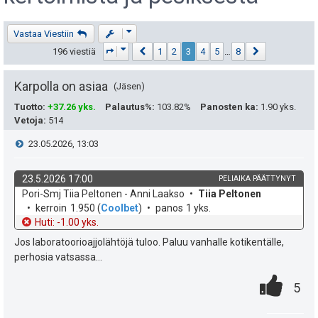
Viestiketjun työkalut
Vastaa Viestiin
Sivu
3
/
8
Edellinen
Seuraava
196 viestiä
1
2
3
4
5
…
8
Karpolla on asiaa
Jäsen
Tuotto
:
+37.26 yks.
Palautus%
:
103.82%
Panosten ka
:
1.90 yks.
Vetoja
:
514
V
23.05.2026, 13:03
i
23.5.2026 17:00
PELIAIKA PÄÄTTYNYT
k
v
Pori-Smj Tiia Peltonen - Anni Laakso
Tiia Peltonen
e
o
e
kerroin
1.950
(
Coolbet
)
panos
1 yks.
h
t
Huti: -1.00 yks.
s
d
o
Jos laboratoorioajjolähtöjä tuloo. Paluu vanhalle kotikentälle,
e
t
perhosia vatsassa...
0
.
P
i
5
.
n
i