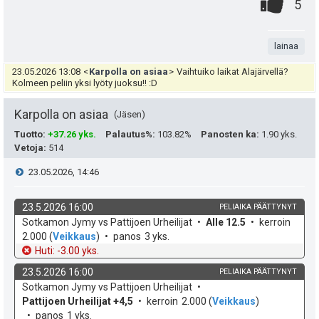
0
.
:
P
5
s
.
n
i
ä
t
lainaa
s
:
a
23.05.2026 13:08
<
Karpolla on asiaa
>
Vaihtuiko laikat Alajärvellä?
t
Kolmeen peliin yksi lyöty juoksu!! :D
e
Karpolla on asiaa
Jäsen
a
i
Tuotto
:
+37.26 yks.
Palautus%
:
103.82%
Panosten ka
:
1.90 yks.
s
Vetoja
:
514
t
V
23.05.2026, 14:46
i
ä
p
i
y
23.5.2026 16:00
PELIAIKA PÄÄTTYNYT
k
v
Sotkamon Jymy vs Pattijoen Urheilijat
Alle 12.5
kerroin
e
e
h
o
e
2.000
(
Veikkaus
)
panos
3 yks.
u
h
t
Huti: -3.00 yks.
t
s
d
o
23.5.2026 16:00
PELIAIKA PÄÄTTYNYT
k
e
e
t
k
v
Sotkamon Jymy vs Pattijoen Urheilijat
o
e
u
Pattijoen Urheilijat +4,5
kerroin
2.000
(
Veikkaus
)
e
i
h
t
panos
1 yks.