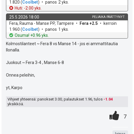
o
e
1.820
(
Coolbet
)
panos
2 yks.
h
t
Huti: -2.00 yks.
d
o
25.5.2026 18:00
PELIAIKA PÄÄTTYNYT
e
k
v
Fera, Rauma - Manse PP, Tampere
Fera +2.5
kerroin
o
e
1.960
(
Coolbet
)
panos
1 yks.
h
t
Osuma! +0.96 yks.
d
o
Kolmostilanteet ~ Fera 8 vs Manse 14 - jos ei ammattitautia
e
Ilonalla.
Juoksut ~ Fera 3-4 , Manse 6-8
Onnea peleihin,
yt, Karpo
Vihjeet yhteensä: panokset
3.00
, palautukset
1.96
, tulos
-1.04
yksikköä.
25.05.2026 21:19
<
Karpolla on asiaa
>
Olipahan peli alkuviikolle.
0
.
Perinteistä, luomupesistä. Yleisö tulee katsomaan
P
7
25.05.2026 21:19
<
Karpolla on asiaa
>
puluja.
.
n
i
25.05.2026 21:19
<
Karpolla on asiaa
>
https://www.iltalehti.fi/pesapallo/a/82 ... cae29a2fe2
lainaa