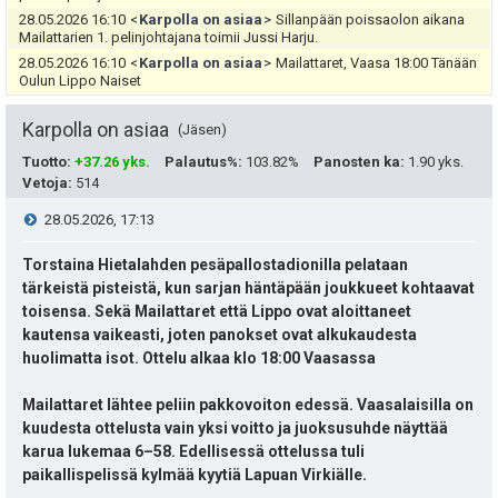
s
t
28.05.2026 16:10
<
Karpolla on asiaa
>
Sillanpään poissaolon aikana
Mailattarien 1. pelinjohtajana toimii Jussi Harju.
i
ä
28.05.2026 16:10
<
Karpolla on asiaa
>
Mailattaret, Vaasa 18:00 Tänään
p
Oulun Lippo Naiset
y
e
Karpolla on asiaa
h
Jäsen
u
Tuotto
:
+37.26 yks.
Palautus%
:
103.82%
Panosten ka
:
1.90 yks.
t
Vetoja
:
514
k
e
V
28.05.2026, 17:13
u
e
i
Torstaina Hietalahden pesäpallostadionilla pelataan
t
n
tärkeistä pisteistä, kun sarjan häntäpään joukkueet kohtaavat
e
toisensa. Sekä Mailattaret että Lippo ovat aloittaneet
:
s
kautensa vaikeasti, joten panokset ovat alkukaudesta
s
huolimatta isot. Ottelu alkaa klo 18:00 Vaasassa
ä
t
Mailattaret lähtee peliin pakkovoiton edessä. Vaasalaisilla on
:
kuudesta ottelusta vain yksi voitto ja juoksusuhde näyttää
i
karua lukemaa 6–58. Edellisessä ottelussa tuli
paikallispelissä kylmää kyytiä Lapuan Virkiälle.