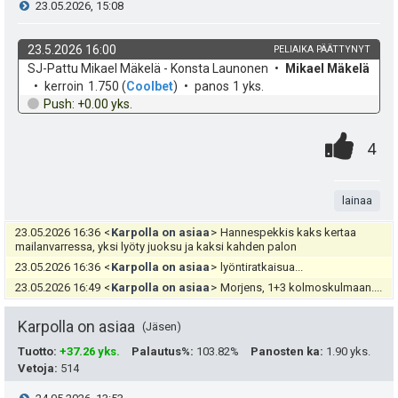
V
23.05.2026, 15:08
u
t
i
k
23.5.2026 16:00
PELIAIKA PÄÄTTYNYT
e
k
v
SJ-Pattu Mikael Mäkelä - Konsta Launonen
Mikael Mäkelä
e
u
e
o
e
kerroin
1.750
(
Coolbet
)
panos
1 yks.
h
t
Push: +0.00 yks.
t
s
n
d
o
0
.
e
:
P
t
4
s
.
n
i
i
ä
t
lainaa
s
:
a
23.05.2026 16:36
<
Karpolla on asiaa
>
Hannespekkis kaks kertaa
t
mailanvarressa, yksi lyöty juoksu ja kaksi kahden palon
23.05.2026 16:36
<
Karpolla on asiaa
>
lyöntiratkaisua...
e
23.05.2026 16:49
<
Karpolla on asiaa
>
Morjens, 1+3 kolmoskulmaan....
a
i
Karpolla on asiaa
s
Jäsen
t
Tuotto
:
+37.26 yks.
Palautus%
:
103.82%
Panosten ka
:
1.90 yks.
i
ä
Vetoja
:
514
V