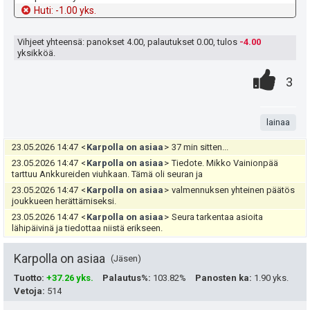
t
d
o
Huti: -1.00 yks.
n
e
:
s
Vihjeet yhteensä: panokset
4.00
, palautukset
0.00
, tulos
-4.00
yksikköä.
ä
0
.
P
3
:
.
n
i
t
lainaa
s
a
23.05.2026 14:47
<
Karpolla on asiaa
>
37 min sitten...
t
23.05.2026 14:47
<
Karpolla on asiaa
>
Tiedote. Mikko Vainionpää
tarttuu Ankkureiden viuhkaan. Tämä oli seuran ja
e
23.05.2026 14:47
<
Karpolla on asiaa
>
valmennuksen yhteinen päätös
a
i
joukkueen herättämiseksi.
23.05.2026 14:47
<
Karpolla on asiaa
>
Seura tarkentaa asioita
s
t
lähipäivinä ja tiedottaa niistä erikseen.
i
ä
Karpolla on asiaa
Jäsen
p
y
Tuotto
:
+37.26 yks.
Palautus%
:
103.82%
Panosten ka
:
1.90 yks.
Vetoja
:
514
e
h