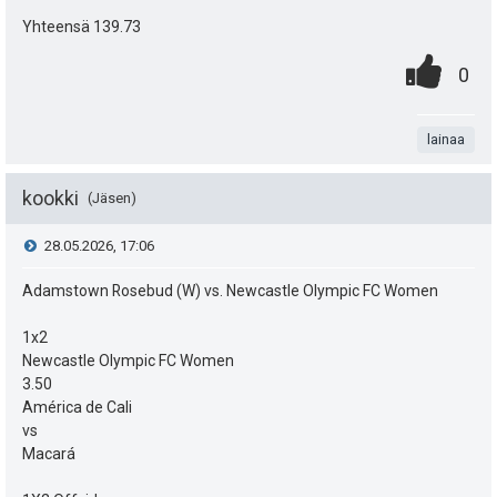
Yhteensä 139.73
0
.
P
0
.
n
i
t
lainaa
s
a
t
kookki
Jäsen
e
V
28.05.2026, 17:06
a
i
i
Adamstown Rosebud (W) vs. Newcastle Olympic FC Women
s
t
e
i
1x2
ä
Newcastle Olympic FC Women
s
p
3.50
y
América de Cali
e
t
h
vs
Macará
u
i
t