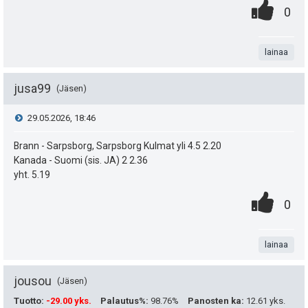
ä
0
.
P
0
:
.
n
i
t
lainaa
s
a
t
jusa99
Jäsen
e
V
29.05.2026, 18:46
a
i
i
Brann - Sarpsborg, Sarpsborg Kulmat yli 4.5 2.20
s
t
Kanada - Suomi (sis. JA) 2 2.36
e
i
yht. 5.19
ä
0
.
s
P
p
0
y
.
n
i
e
t
h
t
lainaa
s
u
i
t
a
t
k
e
jousou
Jäsen
e
u
Tuotto
:
-29.00 yks.
Palautus%
:
98.76%
Panosten ka
:
12.61 yks.