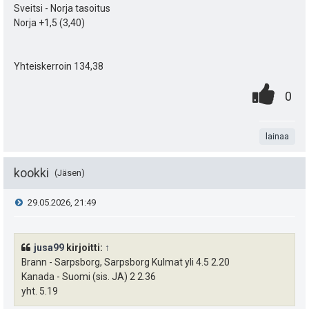
k
Sveitsi - Norja tasoitus
e
Norja +1,5 (3,40)
u
e
t
n
Yhteiskerroin 134,38
:
0
.
s
P
0
.
n
ä
i
t
:
lainaa
s
a
t
kookki
Jäsen
e
V
29.05.2026, 21:49
a
i
i
s
t
jusa99
kirjoitti:
↑
e
i
Brann - Sarpsborg, Sarpsborg Kulmat yli 4.5 2.20
ä
Kanada - Suomi (sis. JA) 2 2.36
s
p
y
yht. 5.19