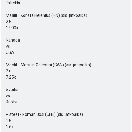
e
p
Tshekki
y
e
s
h
Maalit - Konsta Helenius (FIN) (sis. jatkoaika)
2+
u
t
t
12.00x
k
i
e
Kanada
u
vs
e
USA
t
n
Maalit - Macklin Celebrini (CAN) (sis. jatkoaika)
:
s
2+
7.25x
ä
:
Sveitsi
vs
Ruotsi
Pisteet - Roman Josi (CHE) (sis. jatkoaika)
1+
1.6x