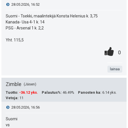
:
s
e
V
28.05.2026, 16:52
a
ä
i
i
Suomi - Tsekki, maalintekijä Konsta Helenius k. 3,75
s
t
:
Kanada- Usa 4-1 k. 14
e
i
PSG - Arsenal 1 k. 2,2
ä
s
p
Yht. 115,5
y
0
.
e
t
P
h
0
.
n
u
i
i
t
t
k
lainaa
s
e
a
u
t
e
Zimble
Jäsen
t
e
n
Tuotto
:
-36.12 yks.
Palautus%
:
46.49%
Panosten ka
:
6.14 yks.
Vetoja
:
11
a
:
i
s
V
28.05.2026, 16:56
s
t
ä
i
Suomi
i
ä
:
vs