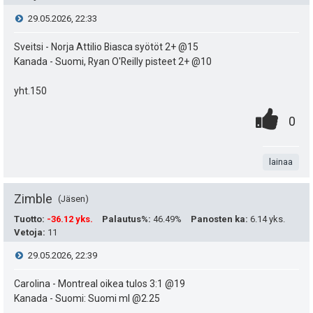
y
e
V
29.05.2026, 22:33
h
u
t
i
Sveitsi - Norja Attilio Biasca syötöt 2+ @15
Kanada - Suomi, Ryan O'Reilly pisteet 2+ @10
k
e
e
u
yht.150
e
s
0
.
P
t
0
n
t
.
n
i
:
s
i
t
lainaa
s
ä
a
t
:
Zimble
Jäsen
e
Tuotto
:
-36.12 yks.
Palautus%
:
46.49%
Panosten ka
:
6.14 yks.
Vetoja
:
11
a
i
V
29.05.2026, 22:39
s
t
i
Carolina - Montreal oikea tulos 3:1 @19
i
ä
Kanada - Suomi: Suomi ml @2.25
e