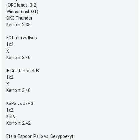
i
ä
(OKC leads: 3-2)
e
p
Winner (incl. OT)
y
OKC Thunder
e
s
h
Kerroin: 2.35
u
t
t
FC Lahti vs Ilves
1x2
k
i
e
X
u
Kerroin: 3.40
e
t
n
IF Gnistan vs SJK
1x2
:
s
X
Kerroin: 3.40
ä
:
KäPa vs JäPS
1x2
KäPa
Kerroin: 2.42
Etela-Espoon Pallo vs. Sexypoexyt