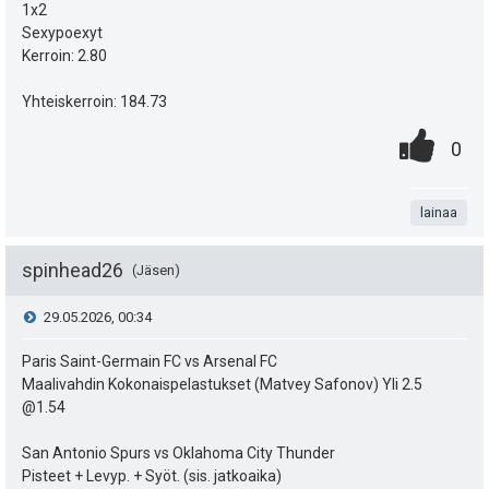
1x2
Sexypoexyt
Kerroin: 2.80
Yhteiskerroin: 184.73
0
.
P
0
.
n
i
t
lainaa
s
a
t
spinhead26
Jäsen
e
V
29.05.2026, 00:34
a
i
i
Paris Saint-Germain FC vs Arsenal FC
s
t
Maalivahdin Kokonaispelastukset (Matvey Safonov) Yli 2.5
e
i
@1.54
ä
s
p
San Antonio Spurs vs Oklahoma City Thunder
y
Pisteet + Levyp. + Syöt. (sis. jatkoaika)
t