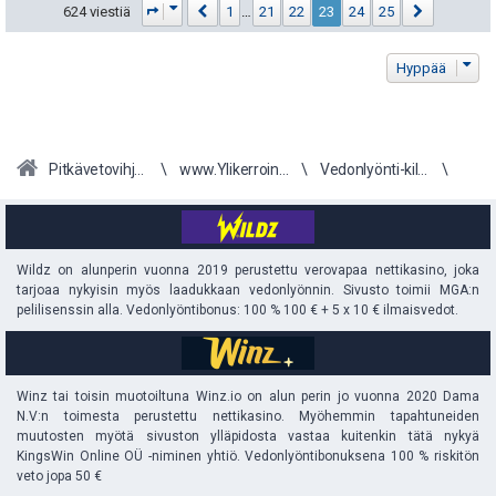
s
t
Sivu
23
/
25
Edellinen
Seuraava
624 viestiä
1
…
21
22
23
24
25
:
i
ä
Hyppää
p
y
e
h
u
t
Pitkävetovihjeet
www.Ylikerroin.com
Vedonlyönti-kilpailu
k
e
u
e
Wildz on alunperin vuonna 2019 perustettu verovapaa nettikasino, joka
t
n
tarjoaa nykyisin myös laadukkaan vedonlyönnin. Sivusto toimii MGA:n
pelilisenssin alla. Vedonlyöntibonus: 100 % 100 € + 5 x 10 € ilmaisvedot.
:
s
ä
Winz tai toisin muotoiltuna Winz.io on alun perin jo vuonna 2020 Dama
:
N.V:n toimesta perustettu nettikasino. Myöhemmin tapahtuneiden
muutosten myötä sivuston ylläpidosta vastaa kuitenkin tätä nykyä
KingsWin Online OÜ -niminen yhtiö. Vedonlyöntibonuksena 100 % riskitön
veto jopa 50 €