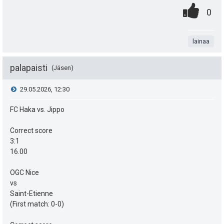
0
.
P
:
0
.
n
i
t
lainaa
s
a
t
palapaisti
Jäsen
e
V
29.05.2026, 12:30
a
i
i
FC Haka vs. Jippo
s
t
e
i
Correct score
ä
3:1
s
p
16.00
y
e
t
h
OGC Nice
vs
u
i
t
Saint-Etienne
k
(First match: 0-0)
e