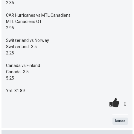
e
i
2.35
ä
s
p
CAR Hurricanes vs MTL Canadiens
y
MTL Canadiens OT
e
t
h
2.95
u
i
t
Switzerland vs Norway
k
Switzerland -3.5
e
2.25
u
e
Canada vs Finland
t
n
Canada -3.5
:
5.25
s
Yht. 81.89
ä
0
.
P
:
0
.
n
i
t
lainaa
s