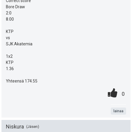
u
e
Correct score
Bore Draw
t
n
2:0
:
8.00
s
KTP
ä
vs
:
SJK Akatemia
1x2
KTP
1.36
Yhteensä 174.55
0
.
P
0
.
n
i
t
lainaa
s
a
t
Niskura
Jäsen