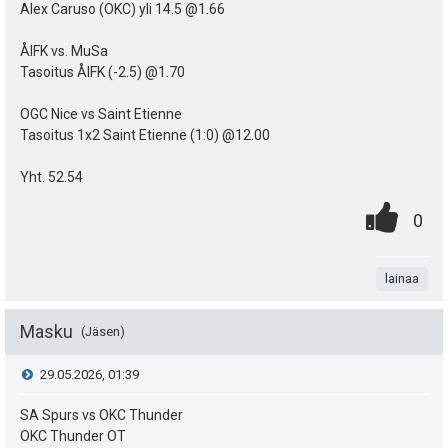
e
h
Alex Caruso (OKC) yli 14.5 @1.66
u
i
t
ÅIFK vs. MuSa
k
Tasoitus ÅIFK (-2.5) @1.70
e
u
e
OGC Nice vs Saint Etienne
Tasoitus 1x2 Saint Etienne (1:0) @12.00
t
n
:
Yht. 52.54
s
0
.
P
0
ä
.
n
i
:
t
lainaa
s
a
t
Masku
Jäsen
e
V
29.05.2026, 01:39
a
i
i
SA Spurs vs OKC Thunder
s
t
OKC Thunder OT