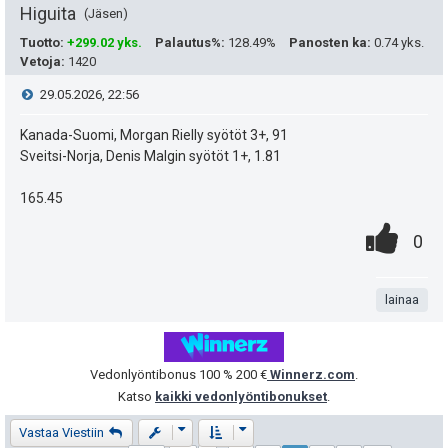
u
a
e
t
Higuita
Jäsen
t
n
e
Tuotto
:
+299.02 yks.
Palautus%
:
128.49%
Panosten ka
:
0.74 yks.
Vetoja
:
1420
:
a
s
i
V
29.05.2026, 22:56
s
ä
t
i
Kanada-Suomi, Morgan Rielly syötöt 3+, 91
i
:
ä
Sveitsi-Norja, Denis Malgin syötöt 1+, 1.81
e
p
y
165.45
e
s
h
0
.
P
0
u
t
t
.
n
i
k
i
e
t
lainaa
s
u
e
a
t
t
n
Vedonlyöntibonus 100 % 200 €
Winnerz.com
.
e
:
Katso
kaikki vedonlyöntibonukset
.
s
a
i
Viestiketjun työkalut
Näyttämisen ja järjestämisen asetukse
Vastaa Viestiin
ä