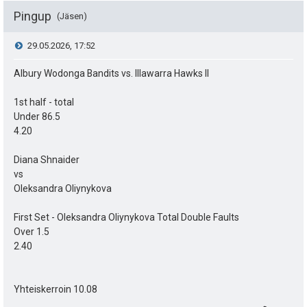
a
t
Pingup
Jäsen
e
V
29.05.2026, 17:52
a
i
i
Albury Wodonga Bandits vs. Illawarra Hawks II
s
t
e
i
1st half - total
ä
Under 86.5
s
p
4.20
y
e
t
h
Diana Shnaider
vs
u
i
t
Oleksandra Oliynykova
k
e
First Set - Oleksandra Oliynykova Total Double Faults
u
e
Over 1.5
2.40
t
n
:
s
Yhteiskerroin 10.08