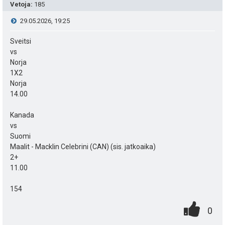
e
Vetoja
:
185
a
i
t
n
V
29.05.2026, 19:25
s
t
:
s
i
Sveitsi
i
ä
ä
vs
e
p
Norja
y
:
1X2
e
s
h
Norja
14.00
u
t
t
Kanada
k
i
e
vs
u
Suomi
e
Maalit - Macklin Celebrini (CAN) (sis. jatkoaika)
t
n
2+
11.00
:
s
154
ä
0
.
P
0
: