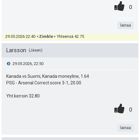
p
y
0
.
P
0
e
s
h
.
n
i
u
t
t
t
lainaa
s
k
i
e
a
29.05.2026 22:40
<
Zimble
>
Yhteensä 42.75
t
u
e
e
Larsson
Jäsen
t
n
a
i
V
29.05.2026, 22:50
:
s
s
t
i
Kanada vs Suomi, Kanada moneyline, 1.64
ä
i
PSG - Arsenal Correct score 3-1, 20.00
ä
e
:
p
y
Yht.kerroin 32.80
s
e
0
.
h
P
0
t
u
.
n
t
i
i
k
t
lainaa
e
s