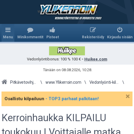
Ylikerroin.com - Parhaat veikkausvihjeet
Menu
Minikommentit
Pisteet
Rekisteröidy
Kirjaudu sisään
Vedonlyöntibonus: 100 % 100 €
-
Huikee.com
Tänään on 08.08.2026, 10:28.
Pitkävetovihjeet
www.Ylikerroin.com
Vedonlyönti-kilpailu
Osallistu kilpailuun
- TOP3 parhaat palkitaan!
Kerroinhaukka KILPAILU
toukokuu | Voittajalle matka