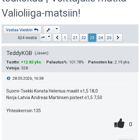
Valioliiga-matsiin!
Viestiketjun työkalut
Vastaa Viestiin
Sivu
23
/
25
Edellinen
Seuraava
624 viestiä
1
…
21
22
23
24
25
TeddyKGB
Jäsen
Tuotto
:
+12.82 yks.
Palautus%
:
101.78%
Panosten ka
:
2.19 yks.
Vetoja
:
328
V
28.05.2026, 16:38
i
Suomi-Tsekki Konsta Helenius maalit o1,5 18,0
Norja-Latvia Andreas Martinsen pisteet o1,5 7,50
e
Yhteiskerroin 135
s
0
.
P
0
t
.
n
i
i