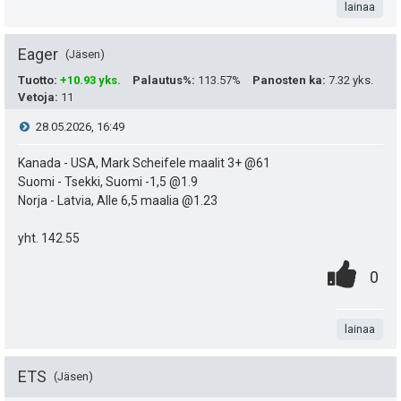
t
lainaa
s
a
t
Eager
Jäsen
e
Tuotto
:
+10.93 yks.
Palautus%
:
113.57%
Panosten ka
:
7.32 yks.
Vetoja
:
11
a
i
V
28.05.2026, 16:49
s
t
i
Kanada - USA, Mark Scheifele maalit 3+ @61
i
ä
Suomi - Tsekki, Suomi -1,5 @1.9
e
p
Norja - Latvia, Alle 6,5 maalia @1.23
y
e
s
h
yht. 142.55
u
0
.
t
t
P
0
.
k
n
i
e
i
u
t
lainaa
e
s
t
a
n
t
ETS
Jäsen