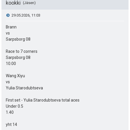
a
t
kookki
Jäsen
e
V
29.05.2026, 11:03
a
i
i
Brann
s
t
vs
e
i
Sarpsborg 08
ä
s
p
Race to 7 corners
y
Sarpsborg 08
e
t
h
10.00
u
i
t
Wang Xiyu
k
vs
e
Yulia Starodubtseva
u
e
First set - Yulia Starodubtseva total aces
t
n
Under 0.5
:
1.40
s
yht 14
ä