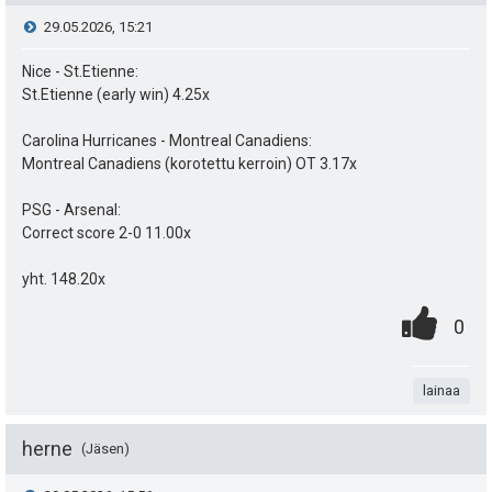
e
V
29.05.2026, 15:21
a
i
i
Nice - St.Etienne:
s
t
St.Etienne (early win) 4.25x
e
i
ä
Carolina Hurricanes - Montreal Canadiens:
s
p
Montreal Canadiens (korotettu kerroin) OT 3.17x
y
e
t
h
PSG - Arsenal:
Correct score 2-0 11.00x
u
i
t
k
yht. 148.20x
e
0
.
u
P
e
0
.
n
t
i
n
t
lainaa
:
s
s
a
t
ä
herne
Jäsen
e