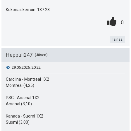
:
s
Kokonaiskerroin: 137.28
ä
0
.
P
0
:
.
n
i
t
lainaa
s
a
t
Heppuli247
Jäsen
e
V
29.05.2026, 20:22
a
i
i
Carolina - Montreal 1X2
s
t
Montreal (4,25)
e
i
ä
PSG - Arsenal 1X2
s
p
Arsenal (3,10)
y
e
t
h
Kanada - Suomi 1X2
Suomi (3,00)
u
i
t