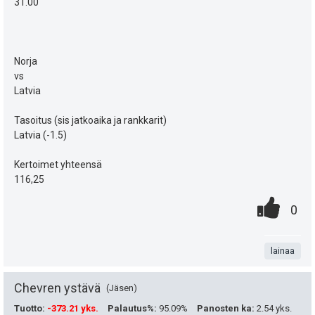
e
h
31.00
u
i
t
k
e
Norja
u
e
vs
Latvia
t
n
:
Tasoitus (sis jatkoaika ja rankkarit)
s
Latvia (-1.5)
ä
Kertoimet yhteensä
:
116,25
0
.
P
0
.
n
i
t
lainaa
s
a
t
Chevren ystävä
Jäsen
e
Tuotto
:
-373.21 yks.
Palautus%
:
95.09%
Panosten ka
:
2.54 yks.