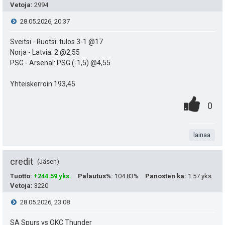
Vetoja
:
2994
a
i
V
28.05.2026, 20:37
s
t
i
Sveitsi - Ruotsi: tulos 3-1 @17
i
ä
Norja - Latvia: 2 @2,55
e
p
PSG - Arsenal: PSG (-1,5) @4,55
y
e
s
h
Yhteiskerroin 193,45
u
0
.
t
t
P
0
.
k
n
i
e
i
u
t
lainaa
e
s
t
a
n
t
credit
Jäsen
:
s
e
Tuotto
:
+244.59 yks.
Palautus%
:
104.83%
Panosten ka
:
1.57 yks.
Vetoja
:
3220
a
ä
i
V
28.05.2026, 23:08
s
t
:
i
SA Spurs vs OKC Thunder