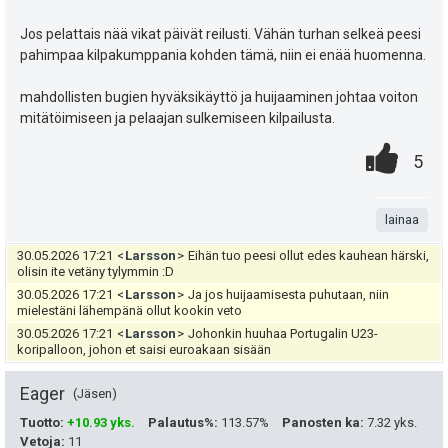
e
t
h
Jos pelattais nää vikat päivät reilusti. Vähän turhan selkeä peesi
u
i
t
pahimpaa kilpakumppania kohden tämä, niin ei enää huomenna.
k
e
mahdollisten bugien hyväksikäyttö ja huijaaminen johtaa voiton
u
e
mitätöimiseen ja pelaajan sulkemiseen kilpailusta.
t
0
.
n
P
5
:
.
n
s
i
t
lainaa
ä
s
a
30.05.2026 17:21
<
Larsson
>
Eihän tuo peesi ollut edes kauhean härski,
:
t
olisin ite vetäny tylymmin :D
30.05.2026 17:21
<
Larsson
>
Ja jos huijaamisesta puhutaan, niin
e
mielestäni lähempänä ollut kookin veto
a
i
30.05.2026 17:21
<
Larsson
>
Johonkin huuhaa Portugalin U23-
koripalloon, johon et saisi euroakaan sisään
s
t
Eager
Jäsen
i
ä
Tuotto
:
+10.93 yks.
Palautus%
:
113.57%
Panosten ka
:
7.32 yks.
p
Vetoja
:
11