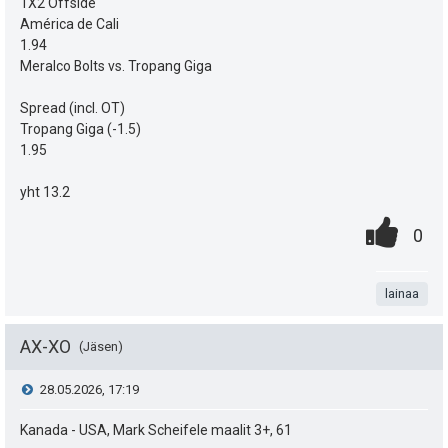
k
1X2 Offside
e
América de Cali
u
e
1.94
Meralco Bolts vs. Tropang Giga
t
n
:
Spread (incl. OT)
s
Tropang Giga (-1.5)
1.95
ä
:
yht 13.2
0
.
P
0
.
n
i
t
lainaa
s
a
t
AX-XO
Jäsen
e
V
28.05.2026, 17:19
a
i
i
Kanada - USA, Mark Scheifele maalit 3+, 61
s