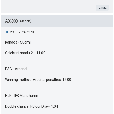
.
n
i
t
lainaa
s
a
t
AX-XO
Jäsen
e
V
29.05.2026, 20:00
a
i
i
Kanada - Suomi
s
t
e
i
Celebrini maalit 2+, 11.00
ä
s
p
y
PSG - Arsenal
e
t
h
Winning method: Arsenal penalties, 12.00
u
i
t
k
e
HJK - IFK Mariehamn
u
e
Double chance: HJK or Draw, 1.04
t
n