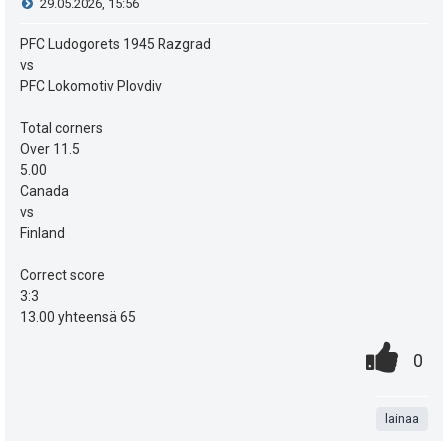
:
V
29.05.2026, 15:56
a
i
i
PFC Ludogorets 1945 Razgrad
s
t
vs
e
i
PFC Lokomotiv Plovdiv
ä
s
p
Total corners
y
Over 11.5
e
t
h
5.00
Canada
u
i
t
vs
k
Finland
e
u
e
Correct score
3:3
t
n
13.00 yhteensä 65
:
0
.
s
P
0
.
n
ä
i
t
:
lainaa
s