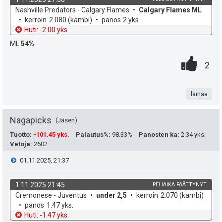
i
ä
k
v
Nashville Predators - Calgary Flames
Calgary Flames ML
e
p
y
o
e
kerroin
2.080
(kambi)
panos
2 yks.
h
t
Huti: -2.00 yks.
e
s
h
d
o
ML
54%
e
u
t
t
0
.
P
2
k
i
e
.
n
i
u
e
t
lainaa
s
t
n
a
t
Nagapicks
Jäsen
:
s
e
Tuotto
:
-101.45 yks.
Palautus%
:
98.33%
Panosten ka
:
2.34 yks.
ä
Vetoja
:
2602
a
i
V
01.11.2025, 21:37
:
s
t
i
i
1.11.2025 21:45
PELIAIKA PÄÄTTYNYT
ä
k
v
Cremonese - Juventus
under 2,5
kerroin
2.070
(kambi)
e
p
y
o
e
panos
1.47 yks.
h
t
Huti: -1.47 yks.
s