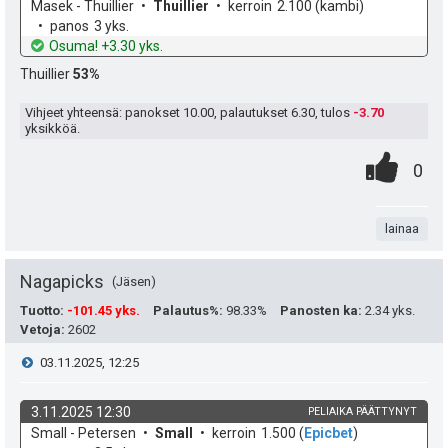
:
s
k
v
Masek - Thuillier
Thuillier
kerroin
2.100
(kambi)
o
e
panos
3 yks.
ä
h
t
Osuma! +3.30 yks.
d
o
:
Thuillier
53%
e
Vihjeet yhteensä: panokset
10.00
, palautukset
6.30
, tulos
-3.70
yksikköä.
0
.
P
0
.
n
i
t
lainaa
s
a
t
Nagapicks
Jäsen
e
Tuotto
:
-101.45 yks.
Palautus%
:
98.33%
Panosten ka
:
2.34 yks.
Vetoja
:
2602
a
i
V
03.11.2025, 12:25
s
t
i
i
3.11.2025 12:30
PELIAIKA PÄÄTTYNYT
ä
k
v
Small - Petersen
Small
kerroin
1.500
(
Epicbet
)
e