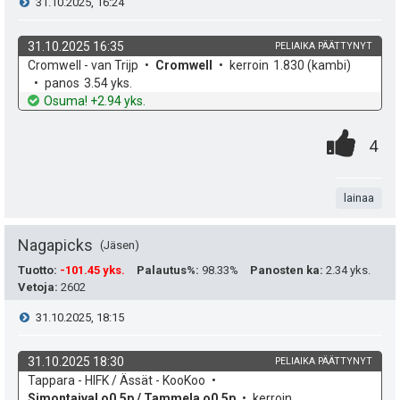
V
31.10.2025, 16:24
s
t
i
i
31.10.2025 16:35
PELIAIKA PÄÄTTYNYT
ä
k
v
Cromwell - van Trijp
Cromwell
kerroin
1.830
(kambi)
e
p
y
o
e
panos
3.54 yks.
h
t
Osuma! +2.94 yks.
e
s
h
d
o
0
.
e
u
P
t
4
t
.
n
k
i
i
e
t
lainaa
u
s
e
a
t
t
n
Nagapicks
Jäsen
:
e
Tuotto
:
-101.45 yks.
Palautus%
:
98.33%
Panosten ka
:
2.34 yks.
s
Vetoja
:
2602
a
i
ä
V
31.10.2025, 18:15
s
t
:
i
i
31.10.2025 18:30
PELIAIKA PÄÄTTYNYT
ä
k
v
Tappara - HIFK / Ässät - KooKoo
e
p
o
e
Simontaival o0,5p / Tammela o0,5p
kerroin