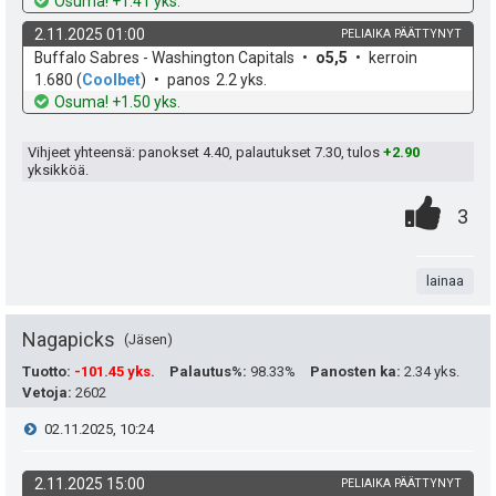
h
t
Osuma! +1.41 yks.
e
s
h
d
o
2.11.2025 01:00
PELIAIKA PÄÄTTYNYT
e
u
t
t
k
v
Buffalo Sabres - Washington Capitals
o5,5
kerroin
o
e
1.680
(
Coolbet
)
panos
2.2 yks.
k
i
e
h
t
Osuma! +1.50 yks.
d
o
u
e
e
Vihjeet yhteensä: panokset
4.40
, palautukset
7.30
, tulos
+2.90
t
yksikköä.
n
0
.
:
P
3
s
.
n
i
ä
t
lainaa
s
:
a
t
Nagapicks
Jäsen
e
Tuotto
:
-101.45 yks.
Palautus%
:
98.33%
Panosten ka
:
2.34 yks.
Vetoja
:
2602
a
i
V
02.11.2025, 10:24
s
t
i
i
2.11.2025 15:00
PELIAIKA PÄÄTTYNYT