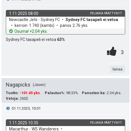
s
t
i
i
1.11.2025 08:00
PELIAIKA PÄÄTTYNYT
ä
k
v
Newcastle Jets - Sydney FC
Sydney FC tasapeli ei vetoa
e
p
y
o
e
kerroin
1.740
(kambi)
panos
2.76 yks.
h
t
Osuma! +2.04 yks.
e
s
h
d
o
Sydney FC tasapeli ei vetoa
63%
e
u
t
t
0
.
P
3
k
i
e
.
n
i
u
e
t
lainaa
s
t
n
a
t
Nagapicks
Jäsen
:
s
e
Tuotto
:
-101.45 yks.
Palautus%
:
98.33%
Panosten ka
:
2.34 yks.
ä
Vetoja
:
2602
a
i
V
01.11.2025, 10:01
:
s
t
i
i
1.11.2025 10:35
PELIAIKA PÄÄTTYNYT
ä
k
v
Macarthur - WS Wanderers
e