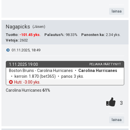
e
.
n
i
u
e
t
lainaa
s
t
n
a
t
Nagapicks
Jäsen
:
s
e
Tuotto
:
-101.45 yks.
Palautus%
:
98.33%
Panosten ka
:
2.34 yks.
ä
Vetoja
:
2602
a
i
V
01.11.2025, 18:49
:
s
t
i
i
1.11.2025 19:00
PELIAIKA PÄÄTTYNYT
ä
k
v
Boston Bruins - Carolina Hurricanes
Carolina Hurricanes
e
p
y
o
e
kerroin
1.870
(bet365)
panos
3 yks.
h
t
Huti: -3.00 yks.
e
s
h
d
o
Carolina Hurricanes
61%
e
u
t
t
0
.
P
3
k
i
e
.
n
i
u
e
t
lainaa
s
t