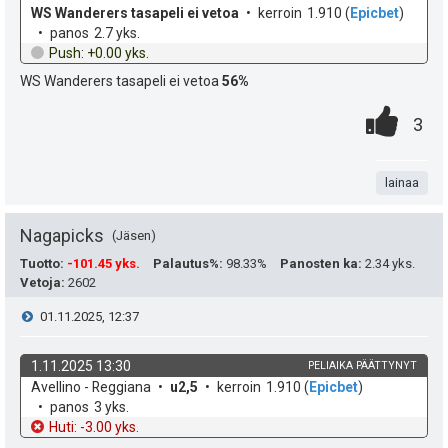
p
y
o
e
WS Wanderers tasapeli ei vetoa
kerroin
1.910
(
Epicbet
)
h
t
panos
2.7 yks.
e
s
h
d
o
Push: +0.00 yks.
e
u
t
WS Wanderers tasapeli ei vetoa
56%
t
0
.
k
P
i
e
3
.
n
u
i
e
t
t
lainaa
s
n
a
:
t
s
Nagapicks
Jäsen
e
ä
Tuotto
:
-101.45 yks.
Palautus%
:
98.33%
Panosten ka
:
2.34 yks.
Vetoja
:
2602
a
i
:
V
01.11.2025, 12:37
s
t
i
i
1.11.2025 13:30
PELIAIKA PÄÄTTYNYT
ä
k
v
Avellino - Reggiana
u2,5
kerroin
1.910
(
Epicbet
)
e
p
y
o
e
panos
3 yks.
h
t
Huti: -3.00 yks.
e
s
d
o