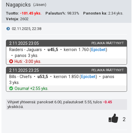
a
t
Nagapicks
Jäsen
e
Tuotto
:
-101.45 yks.
Palautus%
:
98.33%
Panosten ka
:
2.34 yks.
Vetoja
:
2602
a
i
V
02.11.2025, 22:38
s
t
i
i
2.11.2025 23:05
PELIAIKA PÄÄTTYNYT
ä
k
v
Raiders - Jaguars
u45,5
kerroin
1.760
(
Epicbet
)
e
p
y
o
e
panos
3 yks.
h
t
Huti: -3.00 yks.
e
s
h
d
o
2.11.2025 23:25
PELIAIKA PÄÄTTYNYT
e
u
t
t
k
v
Bills - Chiefs
u53,5
kerroin
1.850
(
Epicbet
)
panos
o
e
3 yks.
k
i
e
h
t
Osuma! +2.55 yks.
d
o
u
e
e
Vihjeet yhteensä: panokset
6.00
, palautukset
5.55
, tulos
-0.45
t
yksikköä.
n
0
.
:
P
2
s
.
n
i