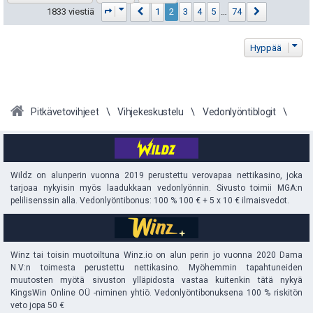
:
s
t
Sivu
2
/
74
Edellinen
Seuraava
1833 viestiä
1
2
3
4
5
…
74
i
ä
Hyppää
p
y
e
h
u
t
Pitkävetovihjeet
Vihjekeskustelu
Vedonlyöntiblogit
k
e
u
e
Wildz on alunperin vuonna 2019 perustettu verovapaa nettikasino, joka
t
n
tarjoaa nykyisin myös laadukkaan vedonlyönnin. Sivusto toimii MGA:n
pelilisenssin alla. Vedonlyöntibonus: 100 % 100 € + 5 x 10 € ilmaisvedot.
:
s
ä
Winz tai toisin muotoiltuna Winz.io on alun perin jo vuonna 2020 Dama
:
N.V:n toimesta perustettu nettikasino. Myöhemmin tapahtuneiden
muutosten myötä sivuston ylläpidosta vastaa kuitenkin tätä nykyä
KingsWin Online OÜ -niminen yhtiö. Vedonlyöntibonuksena 100 % riskitön
veto jopa 50 €