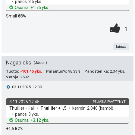
p
y
o
e
panos
3.5 yks.
h
t
Osuma! +1.75 yks.
e
s
h
d
o
Small
68%
e
u
t
t
0
.
P
1
k
i
e
.
n
i
u
e
t
lainaa
s
t
n
a
t
Nagapicks
Jäsen
:
s
e
Tuotto
:
-101.45 yks.
Palautus%
:
98.33%
Panosten ka
:
2.34 yks.
ä
Vetoja
:
2602
a
i
V
03.11.2025, 12:30
:
s
t
i
i
3.11.2025 12:45
PELIAIKA PÄÄTTYNYT
ä
k
v
Thuillier - Hall
Thuillier +1,5
kerroin
2.040
(kambi)
e
p
y
o
e
panos
3 yks.
h
t
Osuma! +3.12 yks.
e
s
h
d
o
+1,5
52%
e
t