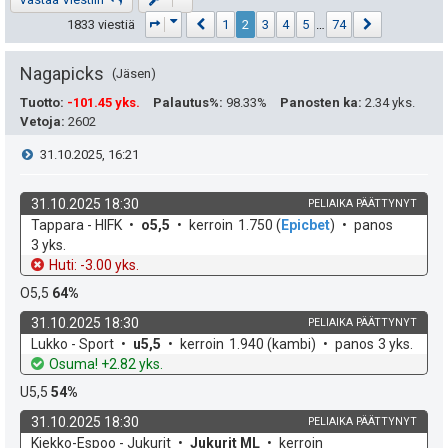
Sivu
2
/
74
Edellinen
Seuraava
1833 viestiä
1
2
3
4
5
…
74
Nagapicks
Jäsen
Tuotto
:
-101.45 yks.
Palautus%
:
98.33%
Panosten ka
:
2.34 yks.
Vetoja
:
2602
V
31.10.2025, 16:21
i
31.10.2025 18:30
PELIAIKA PÄÄTTYNYT
k
v
Tappara - HIFK
o5,5
kerroin
1.750
(
Epicbet
)
panos
e
o
e
3 yks.
h
t
Huti: -3.00 yks.
s
d
o
O5,5
64%
e
t
31.10.2025 18:30
PELIAIKA PÄÄTTYNYT
k
v
Lukko - Sport
u5,5
kerroin
1.940
(kambi)
panos
3 yks.
i
o
e
Osuma! +2.82 yks.
h
t
U5,5
54%
d
o
31.10.2025 18:30
PELIAIKA PÄÄTTYNYT
e
k
v
Kiekko-Espoo - Jukurit
Jukurit ML
kerroin