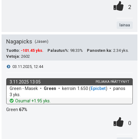
u
t
0
.
P
2
k
i
e
.
n
i
u
e
t
lainaa
s
t
n
a
t
Nagapicks
Jäsen
:
s
e
Tuotto
:
-101.45 yks.
Palautus%
:
98.33%
Panosten ka
:
2.34 yks.
ä
Vetoja
:
2602
a
i
V
03.11.2025, 12:44
:
s
t
i
i
3.11.2025 13:05
PELIAIKA PÄÄTTYNYT
ä
k
v
Green - Masek
Green
kerroin
1.650
(
Epicbet
)
panos
e
p
y
o
e
3 yks.
h
t
Osuma! +1.95 yks.
e
s
h
d
o
Green
67%
e
u
t
t
0
.
P
0
k
i
e
.
n
i