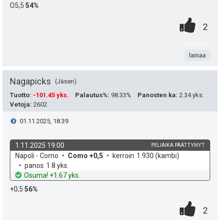
h
t
e
s
O5,5
54%
h
d
o
0
.
e
u
P
t
2
t
.
n
k
i
i
e
t
lainaa
u
s
e
a
t
t
n
Nagapicks
Jäsen
:
e
Tuotto
:
-101.45 yks.
Palautus%
:
98.33%
Panosten ka
:
2.34 yks.
s
Vetoja
:
2602
a
i
ä
V
01.11.2025, 18:39
s
t
:
i
i
1.11.2025 19:00
PELIAIKA PÄÄTTYNYT
ä
k
v
Napoli - Como
Como +0,5
kerroin
1.930
(kambi)
e
p
y
o
e
panos
1.8 yks.
h
t
Osuma! +1.67 yks.
e
s
h
d
o
+0,5
56%
e
u
t
t
0
.
P
2
k
i