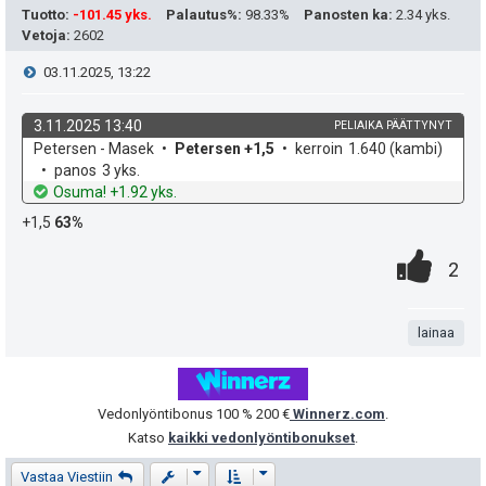
:
s
e
Tuotto
:
-101.45 yks.
Palautus%
:
98.33%
Panosten ka
:
2.34 yks.
ä
Vetoja
:
2602
a
i
V
03.11.2025, 13:22
:
s
t
i
i
3.11.2025 13:40
PELIAIKA PÄÄTTYNYT
ä
k
v
Petersen - Masek
Petersen +1,5
kerroin
1.640
(kambi)
e
p
y
o
e
panos
3 yks.
h
t
Osuma! +1.92 yks.
e
s
h
d
o
+1,5
63%
e
u
t
t
0
.
P
2
k
i
e
.
n
i
u
e
t
lainaa
s
t
n
a
t
:
s
Vedonlyöntibonus 100 % 200 €
Winnerz.com
.
e
Katso
kaikki vedonlyöntibonukset
.
ä
a
i
Viestiketjun työkalut
Näyttämisen ja järjestämisen asetukse
Vastaa Viestiin