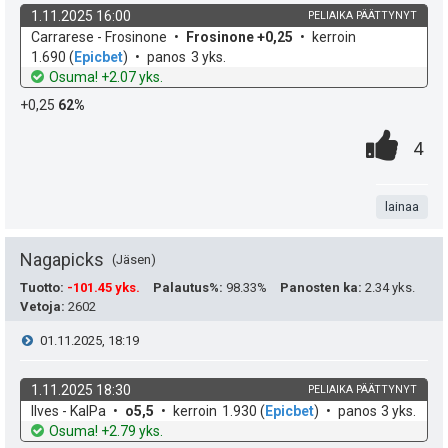
i
i
1.11.2025 16:00
PELIAIKA PÄÄTTYNYT
ä
k
v
Carrarese - Frosinone
Frosinone +0,25
kerroin
e
p
y
o
e
1.690
(
Epicbet
)
panos
3 yks.
h
t
Osuma! +2.07 yks.
e
s
h
d
o
+0,25
62%
e
u
t
t
0
.
P
4
k
i
e
.
n
i
u
e
t
lainaa
s
t
n
a
t
Nagapicks
Jäsen
:
s
e
Tuotto
:
-101.45 yks.
Palautus%
:
98.33%
Panosten ka
:
2.34 yks.
ä
Vetoja
:
2602
a
i
V
01.11.2025, 18:19
:
s
t
i
i
1.11.2025 18:30
PELIAIKA PÄÄTTYNYT
ä
k
v
Ilves - KalPa
o5,5
kerroin
1.930
(
Epicbet
)
panos
3 yks.
e
p
y
o
e
Osuma! +2.79 yks.