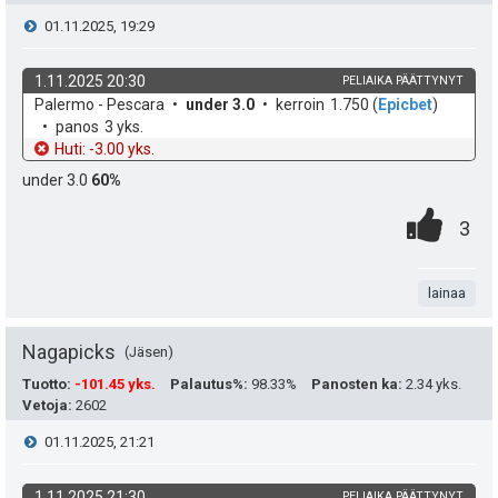
ä
a
i
V
01.11.2025, 19:29
:
s
t
i
i
1.11.2025 20:30
PELIAIKA PÄÄTTYNYT
ä
k
v
Palermo - Pescara
under 3.0
kerroin
1.750
(
Epicbet
)
e
p
y
o
e
panos
3 yks.
h
t
Huti: -3.00 yks.
e
s
h
d
o
under 3.0
60%
e
u
t
t
0
.
P
3
k
i
e
.
n
i
u
e
t
lainaa
s
t
n
a
t
Nagapicks
Jäsen
:
s
e
Tuotto
:
-101.45 yks.
Palautus%
:
98.33%
Panosten ka
:
2.34 yks.
ä
Vetoja
:
2602
a
i
V
01.11.2025, 21:21
:
s
t
i
1.11.2025 21:30
PELIAIKA PÄÄTTYNYT