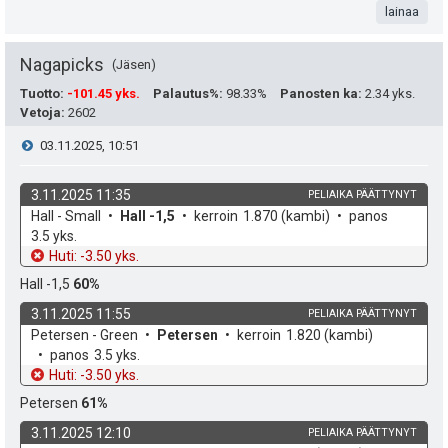
ä
t
lainaa
s
:
a
t
Nagapicks
Jäsen
e
Tuotto
:
-101.45 yks.
Palautus%
:
98.33%
Panosten ka
:
2.34 yks.
Vetoja
:
2602
a
i
V
03.11.2025, 10:51
s
t
i
i
3.11.2025 11:35
PELIAIKA PÄÄTTYNYT
ä
k
v
Hall - Small
Hall -1,5
kerroin
1.870
(kambi)
panos
e
p
y
o
e
3.5 yks.
h
t
Huti: -3.50 yks.
e
s
h
d
o
Hall -1,5
60%
e
u
t
t
3.11.2025 11:55
PELIAIKA PÄÄTTYNYT
k
k
v
Petersen - Green
Petersen
kerroin
1.820
(kambi)
i
e
o
e
panos
3.5 yks.
u
h
t
Huti: -3.50 yks.
e
d
o
Petersen
61%
t
n
e
3.11.2025 12:10
PELIAIKA PÄÄTTYNYT