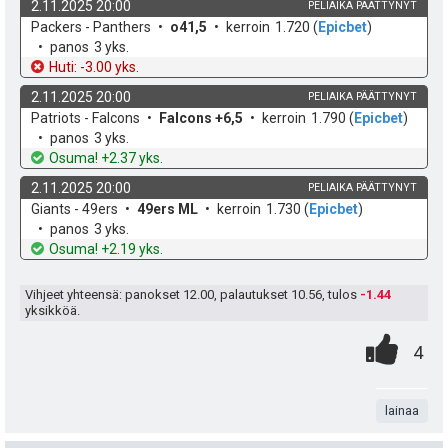
h
2.11.2025 20:00
PELIAIKA PÄÄTTYNYT
e
u
t
t
k
v
Packers - Panthers
o41,5
kerroin
1.720
(
Epicbet
)
o
e
panos
3 yks.
k
i
e
h
t
Huti: -3.00 yks.
d
o
u
2.11.2025 20:00
e
PELIAIKA PÄÄTTYNYT
e
k
v
Patriots - Falcons
Falcons +6,5
kerroin
1.790
(
Epicbet
)
t
n
o
e
panos
3 yks.
h
t
Osuma! +2.37 yks.
:
s
d
o
2.11.2025 20:00
PELIAIKA PÄÄTTYNYT
e
ä
k
v
Giants - 49ers
49ers ML
kerroin
1.730
(
Epicbet
)
o
e
panos
3 yks.
:
h
t
Osuma! +2.19 yks.
d
o
e
Vihjeet yhteensä: panokset
12.00
, palautukset
10.56
, tulos
-1.44
yksikköä.
0
.
P
4
.
n
i
t
lainaa
s