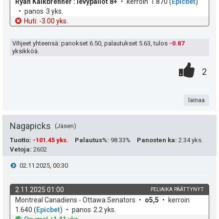
k
e
o
e
Ryan Kalkbrenner : levypallot 8+
kerroin
1.870
(
Epicbet
)
h
t
panos
3 yks.
u
e
d
o
Huti: -3.00 yks.
t
e
n
Vihjeet yhteensä: panokset
6.50
, palautukset
5.63
, tulos
-0.87
:
yksikköä.
s
0
.
P
ä
2
.
n
i
:
t
lainaa
s
a
t
Nagapicks
Jäsen
e
Tuotto
:
-101.45 yks.
Palautus%
:
98.33%
Panosten ka
:
2.34 yks.
Vetoja
:
2602
a
i
V
02.11.2025, 00:30
s
t
i
i
2.11.2025 01:00
PELIAIKA PÄÄTTYNYT
ä
k
v
Montreal Canadiens - Ottawa Senators
o5,5
kerroin
e
p
y
o
e
1.640
(
Epicbet
)
panos
2.2 yks.