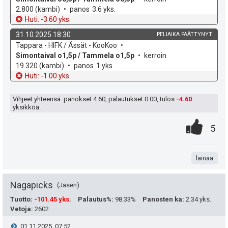
y
h
t
2.800
(kambi)
panos
3.6 yks.
e
s
h
d
o
Huti: -3.60 yks.
e
u
t
t
31.10.2025 18:30
PELIAIKA PÄÄTTYNYT
k
v
Tappara - HIFK / Ässät - KooKoo
k
i
e
o
e
Simontaival o1,5p / Tammela o1,5p
kerroin
h
t
19.320
(kambi)
panos
1 yks.
u
e
d
o
Huti: -1.00 yks.
t
e
n
Vihjeet yhteensä: panokset
4.60
, palautukset
0.00
, tulos
-4.60
:
yksikköä.
s
0
.
P
ä
5
.
n
i
:
t
lainaa
s
a
t
Nagapicks
Jäsen
e
Tuotto
:
-101.45 yks.
Palautus%
:
98.33%
Panosten ka
:
2.34 yks.
Vetoja
:
2602
a
i
V
01.11.2025, 07:52