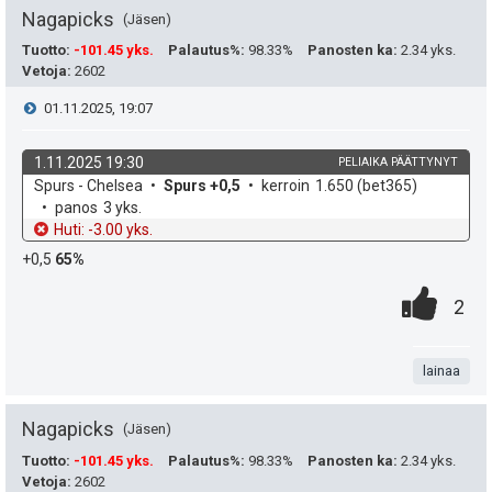
n
a
t
Nagapicks
Jäsen
:
s
e
Tuotto
:
-101.45 yks.
Palautus%
:
98.33%
Panosten ka
:
2.34 yks.
ä
Vetoja
:
2602
a
i
V
01.11.2025, 19:07
:
s
t
i
i
1.11.2025 19:30
PELIAIKA PÄÄTTYNYT
ä
k
v
Spurs - Chelsea
Spurs +0,5
kerroin
1.650
(bet365)
e
p
y
o
e
panos
3 yks.
h
t
Huti: -3.00 yks.
e
s
h
d
o
+0,5
65%
e
u
t
t
0
.
P
2
k
i
e
.
n
i
u
e
t
lainaa
s
t
n
a
t
Nagapicks
Jäsen
:
s
e
Tuotto
:
-101.45 yks.
Palautus%
:
98.33%
Panosten ka
:
2.34 yks.
Vetoja
:
2602