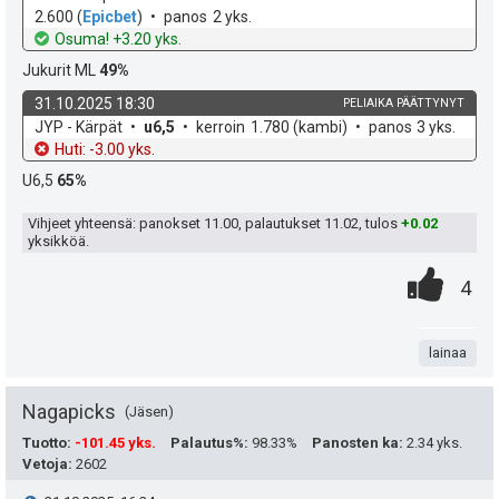
o
e
2.600
(
Epicbet
)
panos
2 yks.
h
t
Osuma! +3.20 yks.
d
o
Jukurit ML
49%
e
31.10.2025 18:30
PELIAIKA PÄÄTTYNYT
k
v
JYP - Kärpät
u6,5
kerroin
1.780
(kambi)
panos
3 yks.
o
e
Huti: -3.00 yks.
h
t
U6,5
65%
d
o
e
Vihjeet yhteensä: panokset
11.00
, palautukset
11.02
, tulos
+0.02
yksikköä.
0
.
P
4
.
n
i
t
lainaa
s
a
t
Nagapicks
Jäsen
e
Tuotto
:
-101.45 yks.
Palautus%
:
98.33%
Panosten ka
:
2.34 yks.
Vetoja
:
2602
a
i