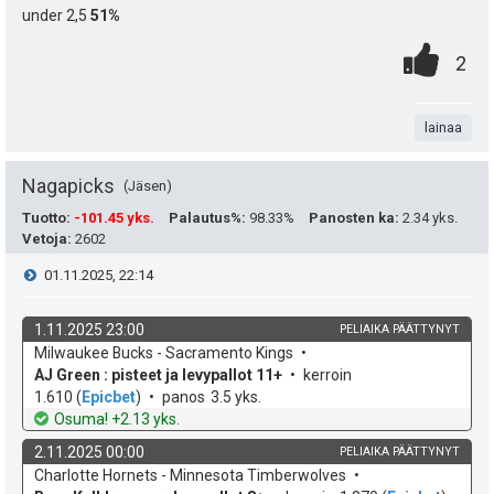
e
h
d
o
under 2,5
51%
e
u
t
t
0
.
P
2
k
i
e
.
n
i
u
e
t
lainaa
s
t
n
a
t
Nagapicks
Jäsen
:
s
e
Tuotto
:
-101.45 yks.
Palautus%
:
98.33%
Panosten ka
:
2.34 yks.
ä
Vetoja
:
2602
a
i
V
01.11.2025, 22:14
:
s
t
i
i
1.11.2025 23:00
PELIAIKA PÄÄTTYNYT
ä
k
v
Milwaukee Bucks - Sacramento Kings
e
p
y
o
e
AJ Green : pisteet ja levypallot 11+
kerroin
h
t
1.610
(
Epicbet
)
panos
3.5 yks.
e
s
h
d
o
Osuma! +2.13 yks.
e
u
t
t
2.11.2025 00:00
PELIAIKA PÄÄTTYNYT
k
v
Charlotte Hornets - Minnesota Timberwolves
i