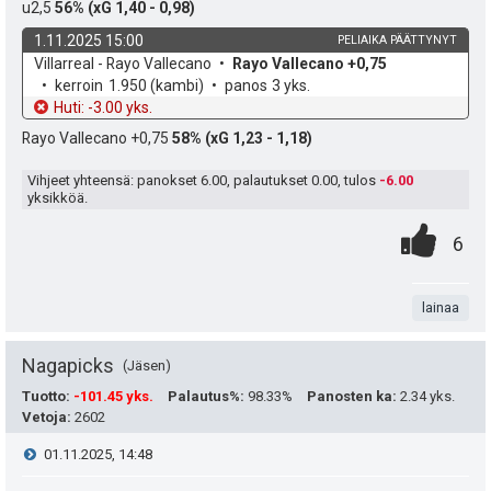
h
u2,5
56% (xG 1,40 - 0,98)
e
u
t
t
1.11.2025 15:00
PELIAIKA PÄÄTTYNYT
k
k
v
Villarreal - Rayo Vallecano
Rayo Vallecano +0,75
i
e
o
e
kerroin
1.950
(kambi)
panos
3 yks.
u
h
t
Huti: -3.00 yks.
e
d
o
Rayo Vallecano +0,75
58% (xG 1,23 - 1,18)
t
n
e
:
Vihjeet yhteensä: panokset
6.00
, palautukset
0.00
, tulos
-6.00
s
yksikköä.
0
.
ä
P
6
.
n
:
i
t
lainaa
s
a
t
Nagapicks
Jäsen
e
Tuotto
:
-101.45 yks.
Palautus%
:
98.33%
Panosten ka
:
2.34 yks.
Vetoja
:
2602
a
i
V
01.11.2025, 14:48
s
t