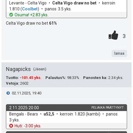
ä
k
v
Levante - Celta Vigo
Celta Vigo draw no bet
kerroin
e
p
y
o
e
1.810
(
Coolbet
)
panos
3.5 yks.
h
t
Osuma! +2.83 yks.
e
s
h
d
o
Celta Vigo draw no bet
61%
e
u
t
t
0
.
P
3
k
i
e
.
n
i
u
e
t
lainaa
s
t
n
a
t
Nagapicks
Jäsen
:
s
e
Tuotto
:
-101.45 yks.
Palautus%
:
98.33%
Panosten ka
:
2.34 yks.
ä
Vetoja
:
2602
a
i
V
02.11.2025, 19:40
:
s
t
i
i
2.11.2025 20:00
PELIAIKA PÄÄTTYNYT
ä
k
v
Bengals - Bears
u52,5
kerroin
1.820
(kambi)
panos
e
p
y
o
e
3 yks.
h
t
Huti: -3.00 yks.
e
s
d
o