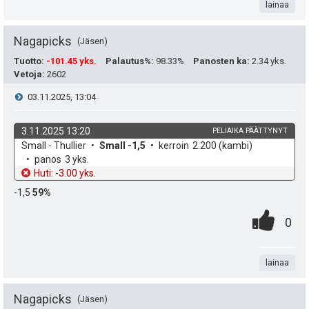
u
e
t
lainaa
s
t
n
a
t
Nagapicks
Jäsen
:
s
e
Tuotto
:
-101.45 yks.
Palautus%
:
98.33%
Panosten ka
:
2.34 yks.
ä
Vetoja
:
2602
a
i
V
03.11.2025, 13:04
:
s
t
i
i
3.11.2025 13:20
PELIAIKA PÄÄTTYNYT
ä
k
v
Small - Thullier
Small -1,5
kerroin
2.200
(kambi)
e
p
y
o
e
panos
3 yks.
h
t
Huti: -3.00 yks.
e
s
h
d
o
-1,5
59%
e
u
t
t
0
.
P
0
k
i
e
.
n
i
u
e
t
lainaa
s
t
n
a
t
Nagapicks
Jäsen