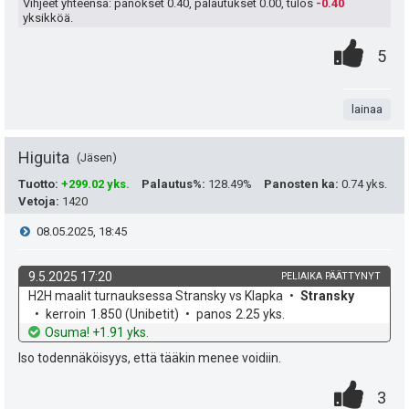
t
n
Vihjeet yhteensä: panokset
0.40
, palautukset
0.00
, tulos
-0.40
yksikköä.
:
s
0
.
P
5
ä
.
n
i
:
t
lainaa
s
a
t
Higuita
Jäsen
e
Tuotto
:
+299.02 yks.
Palautus%
:
128.49%
Panosten ka
:
0.74 yks.
Vetoja
:
1420
a
i
V
08.05.2025, 18:45
s
t
i
i
9.5.2025 17:20
PELIAIKA PÄÄTTYNYT
ä
k
v
H2H maalit turnauksessa Stransky vs Klapka
Stransky
e
p
y
o
e
kerroin
1.850
(Unibetit)
panos
2.25 yks.
h
t
Osuma! +1.91 yks.
e
s
h
d
o
Iso todennäköisyys, että tääkin menee voidiin.
e
u
t
t
0
.
P
3
i