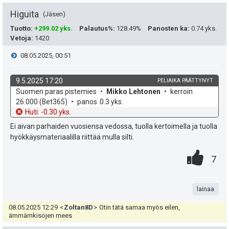
a
t
Higuita
Jäsen
e
Tuotto
:
+299.02 yks.
Palautus%
:
128.49%
Panosten ka
:
0.74 yks.
Vetoja
:
1420
a
i
V
08.05.2025, 00:51
s
t
i
i
9.5.2025 17:20
PELIAIKA PÄÄTTYNYT
ä
k
v
Suomen paras pistemies
Mikko Lehtonen
kerroin
e
p
y
o
e
26.000
(Bet365)
panos
0.3 yks.
h
t
Huti: -0.30 yks.
e
s
h
d
o
Ei aivan parhaiden vuosiensa vedossa, tuolla kertoimella ja tuolla
e
u
t
hyökkäysmateriaalilla riittää mulla silti.
t
0
.
k
P
i
e
7
.
n
u
i
e
t
t
lainaa
s
n
a
:
08.05.2025 12:29
<
Zoltan8D
>
Otin tätä samaa myös eilen,
t
s
ämmämkisojen mees