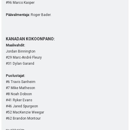
#96 Marco Kasper
Päävalmentaja:
Roger Bader.
KANADAN KOKOONPANO:
Maalivahdit:
Jordan Binnington
#29 Marc-André Fleury
#31 Dylan Garand
Puolustajat:
#6 Travis Sanheim
#7 Mike Matheson
#8 Noah Dobson
#41 Ryker Evans
#46 Jared Spurgeon
#52 MacKenzie Weegar
#62 Brandon Montour