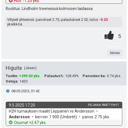
u
h
t
Huti: -1.25 yks.
e
d
o
Roolitus. Lindholm treeneissä kolmosen laidassa.
t
n
e
:
Vihjeet yhteensä: panokset
2.75
, palautukset
2.52
, tulos
-0.23
s
yksikköä.
0
.
ä
P
5
.
n
:
i
t
lainaa
s
a
t
Higuita
Jäsen
e
Tuotto
:
+299.02 yks.
Palautus%
:
128.49%
Panosten ka
:
0.74 yks.
Vetoja
:
1420
a
i
V
08.05.2025, 01:42
s
t
i
i
9.5.2025 17:20
PELIAIKA PÄÄTTYNYT
ä
k
v
H2H turnauksen maalit Leppänen vs Andersson
e
p
y
o
e
Andersson
kerroin
1.900
(Unibetit)
panos
2.75 yks.
h
t
Osuma! +2.47 yks.
e
s
d
o