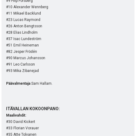
:
#9 Filip Forsberg
#10 Alexander Wennberg
#11 Mikael Backlund
#23 Lucas Raymond
#26 Anton Bengtsson
#28 Elias Lindholm
#37 Isac Lundeström
#51 Emil Heineman
#82 Jesper Frödén
#90 Marcus Johansson
#91 Leo Carlsson
#93 Mika Zibanejad
Päävalmentaja
Sam Hallam.
ITÄVALLAN KOKOONPANO:
Maalivahdit:
#30 David Kickert
#33 Florian Vorauer
#35 Atte Tolvanen