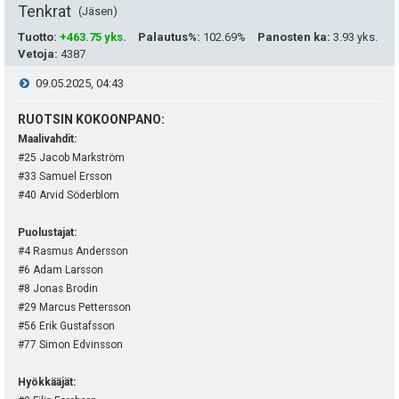
e
Tenkrat
Jäsen
a
Tuotto
:
+463.75 yks.
Palautus%
:
102.69%
Panosten ka
:
3.93 yks.
i
Vetoja
:
4387
s
t
V
09.05.2025, 04:43
i
ä
i
RUOTSIN KOKOONPANO:
p
y
Maalivahdit:
e
#25 Jacob Markström
e
h
#33 Samuel Ersson
s
u
#40 Arvid Söderblom
t
t
k
e
Puolustajat:
#4 Rasmus Andersson
i
u
e
#6 Adam Larsson
#8 Jonas Brodin
t
n
#29 Marcus Pettersson
:
#56 Erik Gustafsson
s
#77 Simon Edvinsson
ä
Hyökkääjät: