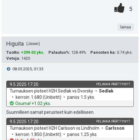
t
n
0
.
P
5
:
s
.
n
i
ä
t
lainaa
s
:
a
t
Higuita
Jäsen
e
Tuotto
:
+299.02 yks.
Palautus%
:
128.49%
Panosten ka
:
0.74 yks.
Vetoja
:
1420
a
i
V
08.05.2025, 01:33
s
t
i
i
9.5.2025 17:20
PELIAIKA PÄÄTTYNYT
ä
k
v
Turnauksen pisteet H2H Sedlak vs Dvorsky
Sedlak
e
p
y
o
e
kerroin
1.680
(Unibetit)
panos
1.5 yks.
h
t
Osuma! +1.02 yks.
e
s
h
d
o
Suunnilleen samat perusteet kuin edelliseen.
e
u
t
t
9.5.2025 17:20
PELIAIKA PÄÄTTYNYT
k
k
v
Turnauksen pisteet H2H Carlsson vs Lindholm
Carlsson
i
e
o
e
kerroin
1.850
(Unibetit)
panos
1.25 yks.