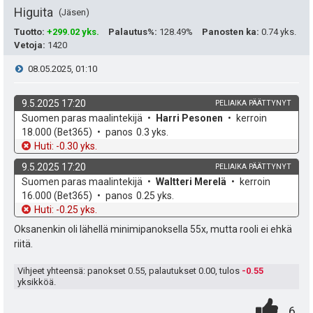
e
ä
Higuita
Jäsen
a
i
:
Tuotto
:
+299.02 yks.
Palautus%
:
128.49%
Panosten ka
:
0.74 yks.
s
Vetoja
:
1420
t
V
08.05.2025, 01:10
i
ä
p
i
y
9.5.2025 17:20
PELIAIKA PÄÄTTYNYT
k
v
Suomen paras maalintekijä
Harri Pesonen
kerroin
e
e
h
o
e
18.000
(Bet365)
panos
0.3 yks.
u
h
t
Huti: -0.30 yks.
t
s
d
o
9.5.2025 17:20
PELIAIKA PÄÄTTYNYT
k
e
e
t
k
v
Suomen paras maalintekijä
Waltteri Merelä
kerroin
o
e
u
16.000
(Bet365)
panos
0.25 yks.
e
i
h
t
Huti: -0.25 yks.
t
d
o
n
Oksanenkin oli lähellä minimipanoksella 55x, mutta rooli ei ehkä
e
riitä.
:
s
Vihjeet yhteensä: panokset
0.55
, palautukset
0.00
, tulos
-0.55
ä
yksikköä.
0
.
:
6