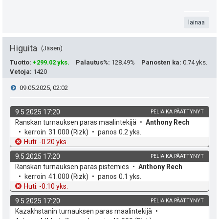
k
e
.
n
i
u
e
t
lainaa
s
t
n
a
t
Higuita
Jäsen
:
s
e
Tuotto
:
+299.02 yks.
Palautus%
:
128.49%
Panosten ka
:
0.74 yks.
ä
Vetoja
:
1420
a
i
V
09.05.2025, 02:02
:
s
t
i
i
9.5.2025 17:20
PELIAIKA PÄÄTTYNYT
ä
k
v
Ranskan turnauksen paras maalintekijä
Anthony Rech
e
p
y
o
e
kerroin
31.000
(Rizk)
panos
0.2 yks.
h
t
Huti: -0.20 yks.
e
s
h
d
o
9.5.2025 17:20
PELIAIKA PÄÄTTYNYT
e
u
t
t
k
v
Ranskan turnauksen paras pistemies
Anthony Rech
o
e
kerroin
41.000
(Rizk)
panos
0.1 yks.
k
i
e
h
t
Huti: -0.10 yks.
d
o
u
9.5.2025 17:20
e
PELIAIKA PÄÄTTYNYT
e
k
v
Kazakhstanin turnauksen paras maalintekijä