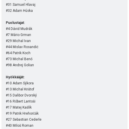
#31 Samuel Hlavaj
#32 Adam Húska
Puolustajat:
#4 Dávid Mudrák
#7 Mário Grman
#29 Michal Ivan
#44 Mislav Rosandić
#64 Patrik Koch
#73 Michal Benő
#98 Andrej Golian
Hyökkääjät:
#10 Adam Sýkora
#13 Michal Krištof
#15 Dalibor Dvorský
#16 Róbert Lantoši
#17 Matej Kašlík
#19 Patrik Hrehorčák
#27 Sebastian Cederle
#40 Miloš Roman