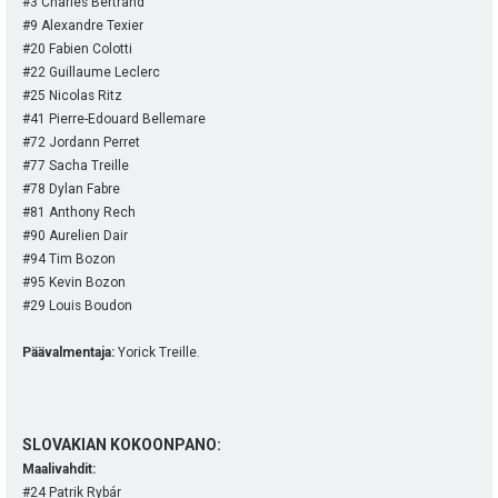
#3 Charles Bertrand
#9 Alexandre Texier
#20 Fabien Colotti
#22 Guillaume Leclerc
#25 Nicolas Ritz
#41 Pierre-Edouard Bellemare
#72 Jordann Perret
#77 Sacha Treille
#78 Dylan Fabre
#81 Anthony Rech
#90 Aurelien Dair
#94 Tim Bozon
#95 Kevin Bozon
#29 Louis Boudon
Päävalmentaja:
Yorick Treille.
SLOVAKIAN KOKOONPANO:
Maalivahdit:
#24 Patrik Rybár