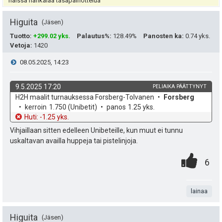
a
i
näissä hankalaa tasapainottelua
s
t
Higuita
Jäsen
i
ä
Tuotto
:
+299.02 yks.
Palautus%
:
128.49%
Panosten ka
:
0.74 yks.
Vetoja
:
1420
p
y
V
08.05.2025, 14:23
e
h
i
u
9.5.2025 17:20
PELIAIKA PÄÄTTYNYT
t
k
v
H2H maalit turnauksessa Forsberg-Tolvanen
Forsberg
e
k
o
e
kerroin
1.750
(Unibetit)
panos
1.25 yks.
e
h
t
Huti: -1.25 yks.
s
u
e
d
o
Vihjaillaan sitten edelleen Unibeteille, kun muut ei tunnu
e
t
t
uskaltavan availla huppeja tai pistelinjoja.
n
0
.
:
P
i
s
6
.
n
i
ä
t
lainaa
s
:
a
t
Higuita
Jäsen