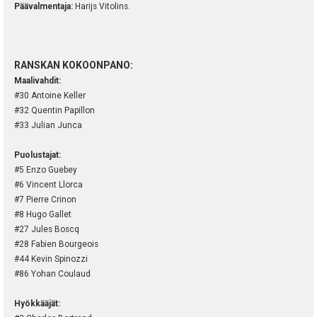
Päävalmentaja:
Harijs Vitolins.
RANSKAN KOKOONPANO:
Maalivahdit:
#30 Antoine Keller
#32 Quentin Papillon
#33 Julian Junca
Puolustajat:
#5 Enzo Guebey
#6 Vincent Llorca
#7 Pierre Crinon
#8 Hugo Gallet
#27 Jules Boscq
#28 Fabien Bourgeois
#44 Kevin Spinozzi
#86 Yohan Coulaud
Hyökkääjät: