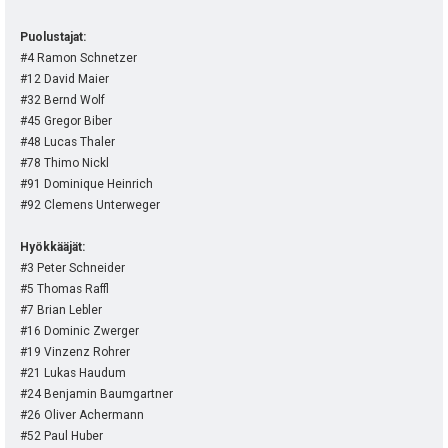
Puolustajat:
#4 Ramon Schnetzer
#12 David Maier
#32 Bernd Wolf
#45 Gregor Biber
#48 Lucas Thaler
#78 Thimo Nickl
#91 Dominique Heinrich
#92 Clemens Unterweger
Hyökkääjät:
#3 Peter Schneider
#5 Thomas Raffl
#7 Brian Lebler
#16 Dominic Zwerger
#19 Vinzenz Rohrer
#21 Lukas Haudum
#24 Benjamin Baumgartner
#26 Oliver Achermann
#52 Paul Huber