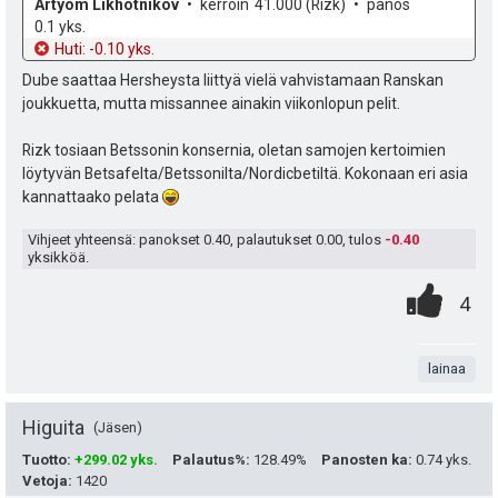
t
n
o
e
Artyom Likhotnikov
kerroin
41.000
(Rizk)
panos
h
t
0.1 yks.
:
s
d
o
Huti: -0.10 yks.
e
ä
Dube saattaa Hersheysta liittyä vielä vahvistamaan Ranskan
joukkuetta, mutta missannee ainakin viikonlopun pelit.
:
Rizk tosiaan Betssonin konsernia, oletan samojen kertoimien
löytyvän Betsafelta/Betssonilta/Nordicbetiltä. Kokonaan eri asia
kannattaako pelata
Vihjeet yhteensä: panokset
0.40
, palautukset
0.00
, tulos
-0.40
yksikköä.
0
.
P
4
.
n
i
t
lainaa
s
a
t
Higuita
Jäsen
e
Tuotto
:
+299.02 yks.
Palautus%
:
128.49%
Panosten ka
:
0.74 yks.
Vetoja
:
1420