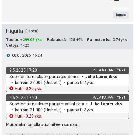
:
.
n
i
t
lainaa
s
a
t
Higuita
Jäsen
e
Tuotto
:
+299.02 yks.
Palautus%
:
128.49%
Panosten ka
:
0.74 yks.
Vetoja
:
1420
a
i
V
08.05.2025, 16:24
s
t
i
i
9.5.2025 17:20
PELIAIKA PÄÄTTYNYT
ä
k
v
Suomen turnauksen paras pistemies
Juho Lammikko
e
p
y
o
e
kerroin
27.000
(Unibetit)
panos
0.2 yks.
h
t
Huti: -0.20 yks.
e
s
h
d
o
9.5.2025 17:20
PELIAIKA PÄÄTTYNYT
e
u
t
t
k
v
Suomen turnauksen paras maalintekijä
Juho Lammikko
o
e
kerroin
21.000
(Unibetit)
panos
0.2 yks.
k
i
e
h
t
Huti: -0.20 yks.
d
o
u
Muuallakin tarjolla suunnilleen samaa.
e
e