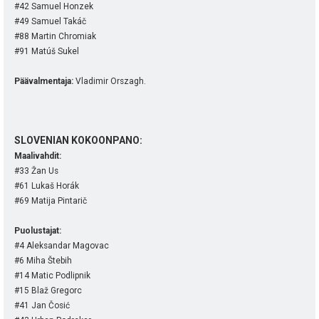
#42 Samuel Honzek
#49 Samuel Takáč
#88 Martin Chromiak
#91 Matúš Sukel
Päävalmentaja:
Vladimir Orszagh.
SLOVENIAN KOKOONPANO:
Maalivahdit:
#33 Žan Us
#61 Lukaš Horák
#69 Matija Pintarič
Puolustajat:
#4 Aleksandar Magovac
#6 Miha Štebih
#14 Matic Podlipnik
#15 Blaž Gregorc
#41 Jan Čosić