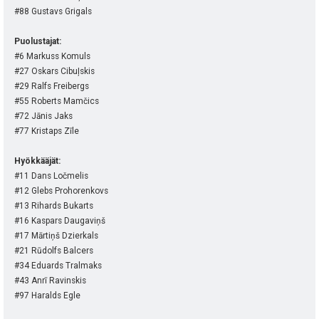
#88 Gustavs Grigals
Puolustajat:
#6 Markuss Komuls
#27 Oskars Cibuļskis
#29 Ralfs Freibergs
#55 Roberts Mamčics
#72 Jānis Jaks
#77 Kristaps Zīle
Hyökkääjät:
#11 Dans Ločmelis
#12 Glebs Prohorenkovs
#13 Rihards Bukarts
#16 Kaspars Daugaviņš
#17 Mārtiņš Dzierkals
#21 Rūdolfs Balcers
#34 Eduards Tralmaks
#43 Anrī Ravinskis
#97 Haralds Egle