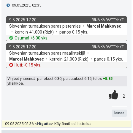
a
i
V
09.05.2025, 02:35
s
t
i
i
9.5.2025 17:20
PELIAIKA PÄÄTTYNYT
ä
k
v
Slovenian turnauksen paras pistemies
Marcel Mahkovec
e
p
y
o
e
kerroin
41.000
(Rizk)
panos
0.15 yks.
h
t
Osuma! +6.00 yks.
e
s
h
d
o
9.5.2025 17:20
PELIAIKA PÄÄTTYNYT
e
u
t
t
k
v
Slovenian turnauksen paras maalintekijä
o
e
Marcel Mahkovec
kerroin
21.000
(Rizk)
panos
0.15 yks.
k
i
e
h
t
Huti: -0.15 yks.
d
o
u
e
e
Vihjeet yhteensä: panokset
0.30
, palautukset
6.15
, tulos
+5.85
t
yksikköä.
n
0
.
:
P
2
s
.
n
i
ä
t
lainaa
s
:
a
09.05.2025 02:36
<
Higuita
>
Käytännössä lottoilua
t