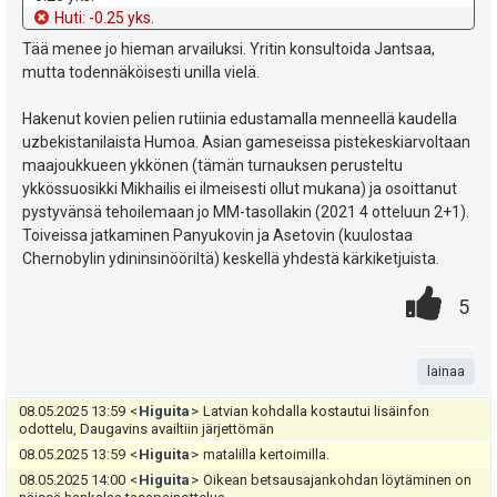
u
e
s
d
o
Huti: -0.25 yks.
t
n
e
t
Tää menee jo hieman arvailuksi. Yritin konsultoida Jantsaa,
:
mutta todennäköisesti unilla vielä.
s
i
ä
Hakenut kovien pelien rutiinia edustamalla menneellä kaudella
uzbekistanilaista Humoa. Asian gameseissa pistekeskiarvoltaan
:
maajoukkueen ykkönen (tämän turnauksen perusteltu
ykkössuosikki Mikhailis ei ilmeisesti ollut mukana) ja osoittanut
pystyvänsä tehoilemaan jo MM-tasollakin (2021 4 otteluun 2+1).
Toiveissa jatkaminen Panyukovin ja Asetovin (kuulostaa
Chernobylin ydininsinööriltä) keskellä yhdestä kärkiketjuista.
0
.
P
5
.
n
i
t
lainaa
s
a
08.05.2025 13:59
<
Higuita
>
Latvian kohdalla kostautui lisäinfon
t
odottelu, Daugavins availtiin järjettömän
08.05.2025 13:59
<
Higuita
>
matalilla kertoimilla.
e
08.05.2025 14:00
<
Higuita
>
Oikean betsausajankohdan löytäminen on