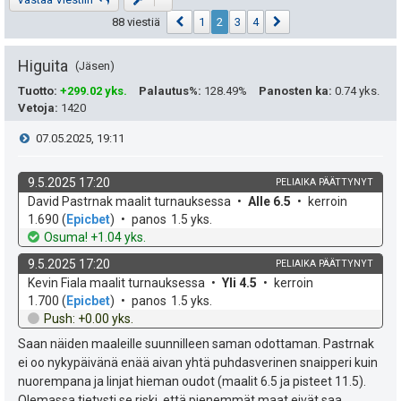
Edellinen
Seuraava
88 viestiä
1
2
3
4
Higuita
Jäsen
Tuotto
:
+299.02 yks.
Palautus%
:
128.49%
Panosten ka
:
0.74 yks.
Vetoja
:
1420
V
07.05.2025, 19:11
i
9.5.2025 17:20
PELIAIKA PÄÄTTYNYT
k
v
David Pastrnak maalit turnauksessa
Alle 6.5
kerroin
e
o
e
1.690
(
Epicbet
)
panos
1.5 yks.
h
t
Osuma! +1.04 yks.
s
d
o
9.5.2025 17:20
PELIAIKA PÄÄTTYNYT
e
t
k
v
Kevin Fiala maalit turnauksessa
Yli 4.5
kerroin
o
e
1.700
(
Epicbet
)
panos
1.5 yks.
i
h
t
Push: +0.00 yks.
d
o
Saan näiden maaleille suunnilleen saman odottaman. Pastrnak
e
ei oo nykypäivänä enää aivan yhtä puhdasverinen snaipperi kuin
nuorempana ja linjat hieman oudot (maalit 6.5 ja pisteet 11.5).
Olemassa tietysti se riski, että pienemmät maat eivät saa