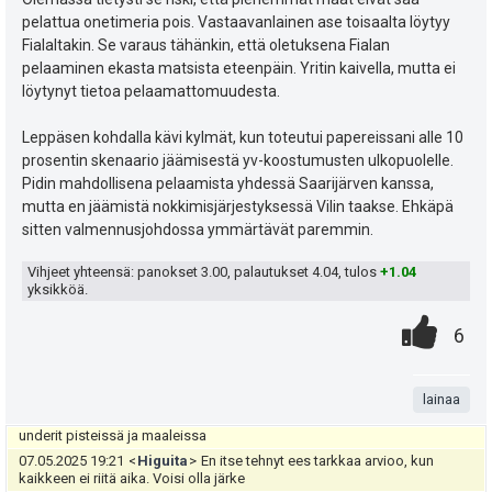
pelattua onetimeria pois. Vastaavanlainen ase toisaalta löytyy
Fialaltakin. Se varaus tähänkin, että oletuksena Fialan
pelaaminen ekasta matsista eteenpäin. Yritin kaivella, mutta ei
löytynyt tietoa pelaamattomuudesta.
Leppäsen kohdalla kävi kylmät, kun toteutui papereissani alle 10
prosentin skenaario jäämisestä yv-koostumusten ulkopuolelle.
Pidin mahdollisena pelaamista yhdessä Saarijärven kanssa,
mutta en jäämistä nokkimisjärjestyksessä Vilin taakse. Ehkäpä
sitten valmennusjohdossa ymmärtävät paremmin.
Vihjeet yhteensä: panokset
3.00
, palautukset
4.04
, tulos
+1.04
yksikköä.
0
.
P
6
.
n
i
07.05.2025 19:14
<
Higuita
>
Ja heti lukossa...
t
lainaa
s
07.05.2025 19:19
<
Zoltan8D
>
Tuli aiemmin tänään vedettyä iteki Pastan
underit pisteissä ja maaleissa
a
t
07.05.2025 19:21
<
Higuita
>
En itse tehnyt ees tarkkaa arvioo, kun
kaikkeen ei riitä aika. Voisi olla järke