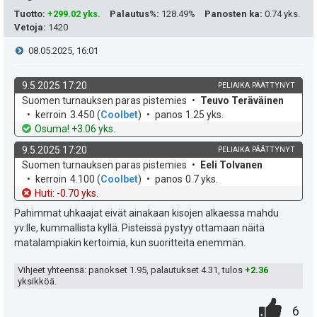
e
Tuotto
:
+299.02 yks.
Palautus%
:
128.49%
Panosten ka
:
0.74 yks.
Vetoja
:
1420
a
i
V
08.05.2025, 16:01
s
t
i
i
9.5.2025 17:20
PELIAIKA PÄÄTTYNYT
ä
k
v
Suomen turnauksen paras pistemies
Teuvo Teräväinen
e
p
y
o
e
kerroin
3.450
(
Coolbet
)
panos
1.25 yks.
h
t
Osuma! +3.06 yks.
e
s
h
d
o
9.5.2025 17:20
PELIAIKA PÄÄTTYNYT
e
u
t
t
k
v
Suomen turnauksen paras pistemies
Eeli Tolvanen
o
e
kerroin
4.100
(
Coolbet
)
panos
0.7 yks.
k
i
e
h
t
Huti: -0.70 yks.
d
o
u
Pahimmat uhkaajat eivät ainakaan kisojen alkaessa mahdu
e
e
yv:lle, kummallista kyllä. Pisteissä pystyy ottamaan näitä
t
n
matalampiakin kertoimia, kun suoritteita enemmän.
:
s
Vihjeet yhteensä: panokset
1.95
, palautukset
4.31
, tulos
+2.36
yksikköä.
ä
0
.
P
6