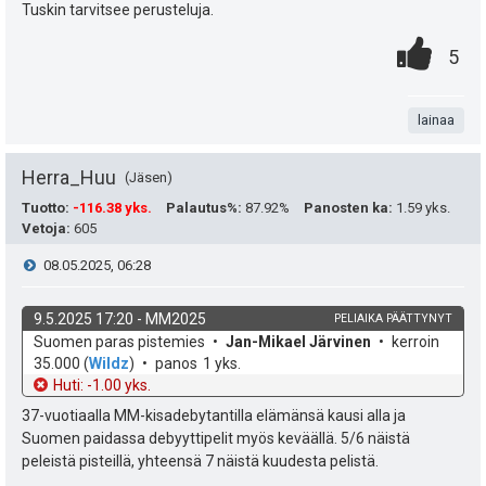
h
Tuskin tarvitsee perusteluja.
e
u
t
t
0
.
P
5
k
i
e
.
n
i
u
e
t
lainaa
s
t
n
a
t
Herra_Huu
Jäsen
:
s
e
Tuotto
:
-116.38 yks.
Palautus%
:
87.92%
Panosten ka
:
1.59 yks.
ä
Vetoja
:
605
a
i
V
08.05.2025, 06:28
:
s
t
i
i
9.5.2025 17:20
-
MM2025
PELIAIKA PÄÄTTYNYT
ä
k
v
Suomen paras pistemies
Jan-Mikael Järvinen
kerroin
e
p
y
o
e
35.000
(
Wildz
)
panos
1 yks.
h
t
Huti: -1.00 yks.
e
s
h
d
o
37-vuotiaalla MM-kisadebytantilla elämänsä kausi alla ja
e
u
t
Suomen paidassa debyyttipelit myös keväällä. 5/6 näistä
t
peleistä pisteillä, yhteensä 7 näistä kuudesta pelistä.
k
i