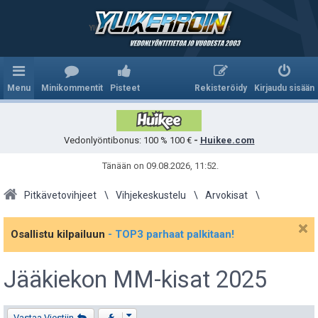
Ylikerroin.com - Parhaat veikkausvihjeet
Menu
Minikommentit
Pisteet
Rekisteröidy
Kirjaudu sisään
Vedonlyöntibonus: 100 % 100 €
-
Huikee.com
Tänään on 09.08.2026, 11:52.
Pitkävetovihjeet
Vihjekeskustelu
Arvokisat
Osallistu kilpailuun
- TOP3 parhaat palkitaan!
Jääkiekon MM-kisat 2025
Viestiketjun työkalut
Vastaa Viestiin