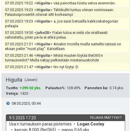
e
07.05.2025 19:22
<
Higuita
>
vää painottaa toista vetoa enemmän.
a
i
07.05.2025 19:23
<
Higuita
>
Tähtikultti tuntuu olevan voimissaan.
Palautusprosentit olisivat silti korkeampi
s
t
07.05.2025 19:23
<
Higuita
>
a, jos saisi betsailla kakkoskategorian
pelaajia.
i
ä
07.05.2025 19:50
<
juho20
>
Fialan tuloa ei vielä ole virallisesti
vahvistettu, joten pe-la ei ehkä pelaa.
p
y
07.05.2025 21:31
<
Higuita
>
Ainakin monilla muilla saiteilla näissä on
e
ekaan peliin "must play". Katsellaan.
h
07.05.2025 21:46
<
Higuita
>
Mistä muuten löytää Bet365:n
u
turnausvedot? Mulla näkyy pelkästään mestaruuskohde
t
07.05.2025 21:47
<
Higuita
>
No nyt löytyi :D
k
e
Higuita
Jäsen
u
e
Tuotto
:
+299.02 yks.
Palautus%
:
128.49%
Panosten ka
:
0.74 yks.
t
n
Vetoja
:
1420
:
s
V
08.05.2025, 00:44
ä
i
9.5.2025 17:20
PELIAIKA PÄÄTTYNYT
k
v
Usa:n turnauksen paras pistemies
Logan Cooley
:
e
o
e
kerroin
8.000
(Bet365)
panos
0.65 yks.