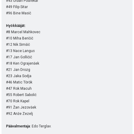
#43 Urban Podrekar
#49 Filip Sitar
#96 Bine Masič
Hyökkääjät:
#8 Marcel Mahkovec
#10 Miha Beričič
#12 Nik Simšič
#13 Nace Langus
#17 Jan Golličič
#18 Ken Ograjenšek
#21 Jan Drozg
#23 Jaka Sodja
#46 Matic Török
#47 Rok Macuh
#55 Robert Sabolič
#70 Rok Kapel
#91 Žan Jezovšek
#92 Anže Zezelj
Päävalmentaja
: Edo Terglav.