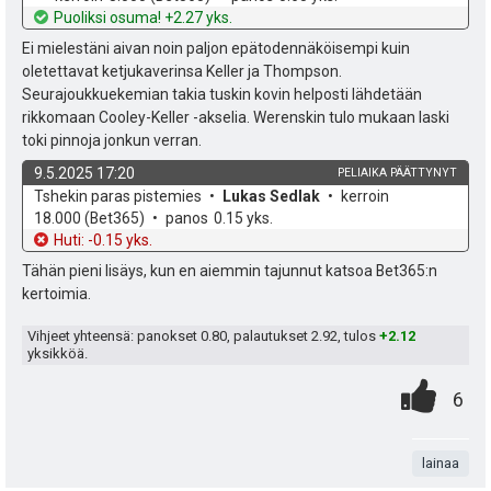
h
t
Puoliksi osuma! +2.27 yks.
s
d
o
Ei mielestäni aivan noin paljon epätodennäköisempi kuin
e
t
oletettavat ketjukaverinsa Keller ja Thompson.
Seurajoukkuekemian takia tuskin kovin helposti lähdetään
i
rikkomaan Cooley-Keller -akselia. Werenskin tulo mukaan laski
toki pinnoja jonkun verran.
9.5.2025 17:20
PELIAIKA PÄÄTTYNYT
k
v
Tshekin paras pistemies
Lukas Sedlak
kerroin
o
e
18.000
(Bet365)
panos
0.15 yks.
h
t
Huti: -0.15 yks.
d
o
Tähän pieni lisäys, kun en aiemmin tajunnut katsoa Bet365:n
e
kertoimia.
Vihjeet yhteensä: panokset
0.80
, palautukset
2.92
, tulos
+2.12
yksikköä.
0
.
P
6
.
n
i
t
lainaa
s