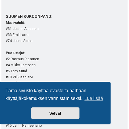
SUOMEN KOKOONPANO:
Maalivahdit:
#31 Justus Annunen
#33 Emil Larmi
#74 Juuse Saros
Puolustajat:
#2 Rasmus Rissanen
#4 Mikko Lehtonen
#6 Tony Sund
#18 Vili Saarijärvi
#23 Nikolas Matinpalo
#37 Atro Leppänen
Tämä sivusto käyttää evästeitä parhaan
#42 Robin Salo
käyttäjäkokemuksen varmistamiseksi.
Lue lisää
#50 Mikael Seppälä
Selvä!
Hyökkääjät:
#13 Mikael Ruohomaa
#15 Lenni Hämeenaho