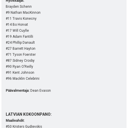
Hyökkääjät:
Brayden Schenn
#9 Nathan MacKinnon
#11 Travis Konecny
#14 Bo Horvat
#17 Will Cuylle
#19 Adam Fantilli
#24 Phillip Danault
#27 Barrett Hayton
#71 Tyson Foerster
#87 Sidney Crosby
#90 Ryan O’Reilly
#91 Kent Johnson
#96 Macklin Celebrini
Päävalmentaja:
Dean Evason
LATVIAN KOKOONPANO:
Maalivahdit:
#50 Kristers Gudļevskis