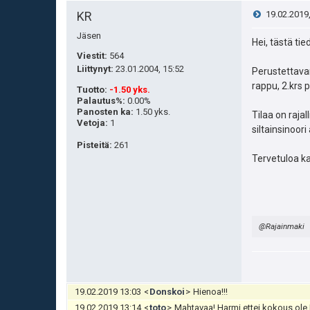
V
KR
19.02.2019
Jäsen
i
Hei, tästä tie
Viestit:
564
e
Liittynyt:
23.01.2004, 15:52
Perustettava
rappu, 2.krs 
Tuotto
:
-1.50 yks.
s
Palautus%
:
0.00%
Panosten ka
:
1.50 yks.
Tilaa on raja
t
Vetoja
:
1
siltainsinoori
Pisteitä
:
261
i
Tervetuloa ka
@Rajainmaki
19.02.2019 13:03
<
Donskoi
>
Hienoa!!!
19.02.2019 13:14
<
toto
>
Mahtavaa! Harmi ettei kokous ole