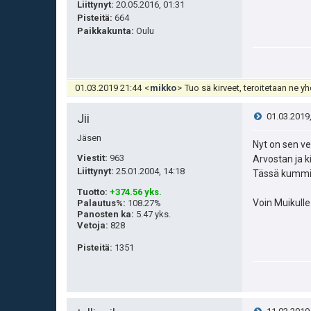
e
Liittynyt:
20.05.2016, 01:31
Pisteitä
:
664
s
Paikkakunta:
Oulu
t
i
01.03.2019 21:44
<
mikko
>
Tuo sä kirveet, teroitetaan ne yh
V
Jii
01.03.2019
Jäsen
i
Nyt on sen ve
Viestit:
963
Arvostan ja k
e
Liittynyt:
25.01.2004, 14:18
Tässä kummin
Tuotto
:
+374.56 yks.
s
Voin Muikulle
Palautus%
:
108.27%
Panosten ka
:
5.47 yks.
t
Vetoja
:
828
Pisteitä
:
1351
i
V