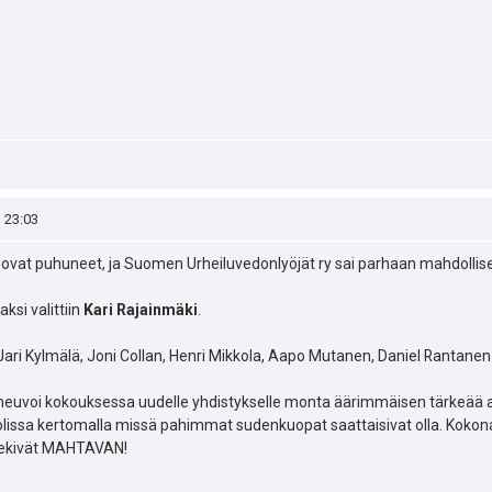
, 23:03
at ovat puhuneet, ja Suomen Urheiluvedonlyöjät ry sai parhaan mahdollise
ksi valittiin
Kari Rajainmäki
.
Jari Kylmälä, Joni Collan, Henri Mikkola, Aapo Mutanen, Daniel Rantanen 
neuvoi kokouksessa uudelle yhdistykselle monta äärimmäisen tärkeää a
lissa kertomalla missä pahimmat sudenkuopat saattaisivat olla. Kokonai
tekivät MAHTAVAN!