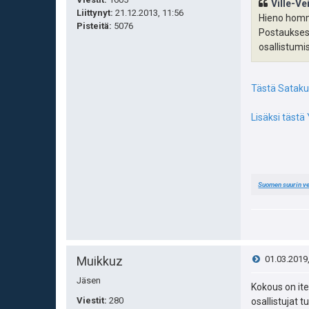
Ville-Ve
e
Liittynyt:
21.12.2013, 11:56
Hieno hom
Pisteitä
:
5076
Postauksesta
s
osallistumi
t
Tästä Satakun
i
Lisäksi tästä
Suomen suurin ve
V
Muikkuz
01.03.2019
Jäsen
i
Kokous on ite
Viestit:
280
osallistujat 