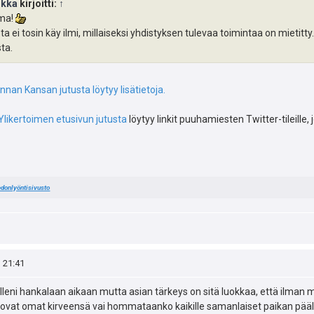
ikka
kirjoitti:
↑
ma!
 ei tosin käy ilmi, millaiseksi yhdistyksen tulevaa toimintaa on mietitty.
sta.
nan Kansan jutusta löytyy lisätietoja.
 Ylikertoimen etusivun jutusta
löytyy linkit puuhamiesten Twitter-tileille, 
donlyöntisivusto
, 21:41
lleni hankalaan aikaan mutta asian tärkeys on sitä luokkaa, että ilman 
tuovat omat kirveensä vai hommataanko kaikille samanlaiset paikan pää