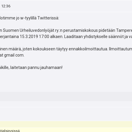
, 12:36
dotimme jo w-tyylillä Twitterissä:
n Suomen Urheiluvedonlyöjät ry.:n perustamiskokous pidetään Tampereell
perjantaina 15.3.2019 17:00 alkaen. Laaditaan yhdistykselle säännöt ja v
llinen määrä, joten kokoukseen täytyy ennakkoilmoittautua. Ilmoittautu
 at gmail com.
ikille, laitetaan pannu jauhamaan!
 Helsingissä