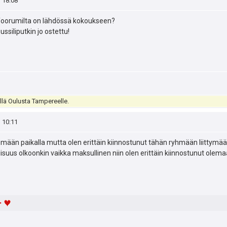
, 18:08
ä foorumilta on lähdössä kokoukseen?
ussiliputkin jo ostettu!
llä Oulusta Tampereelle.
, 10:11
mään paikalla mutta olen erittäin kiinnostunut tähän ryhmään liittymään
suus olkoonkin vaikka maksullinen niin olen erittäin kiinnostunut olema