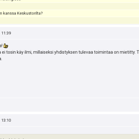
n kanssa Keskustorilta?
, 11:39
a!
ei tosin käy ilmi, millaiseksi yhdistyksen tulevaa toimintaa on mietitty. T
a.
, 13:10