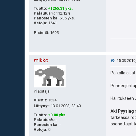
Tuotto
:
+1265.31 yks.
Palautus%
:
112.12%
Panosten ka
:
6.36 yks.
Vetoja
:
1641
Pisteitä
:
1695
mikko
V
15.03.2019
i
Paikalla olij
e
Puheenjohtaja
Ylläpitäjä
s
Hallitukseen 
Viestit:
1534
Liittynyt:
13.01.2003, 23:40
t
Aki Pyysing
Tuotto
:
+0.00 yks.
tärkeässä roo
i
Palautus%
:
-
osanottajat 
Panosten ka
:
-
Vetoja
:
0