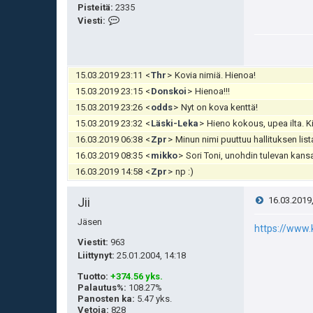
Pisteitä
:
2335
V
Viesti:
i
e
s
t
15.03.2019 23:11
<
Thr
>
Kovia nimiä. Hienoa!
i
15.03.2019 23:15
<
Donskoi
>
Hienoa!!!
m
15.03.2019 23:26
<
odds
>
Nyt on kova kenttä!
i
15.03.2019 23:32
<
Läski-Leka
>
Hieno kokous, upea ilta. Kiit
k
16.03.2019 06:38
k
<
Zpr
>
Minun nimi puuttuu hallituksen list
o
16.03.2019 08:35
<
mikko
>
Sori Toni, unohdin tulevan kans
16.03.2019 14:58
<
Zpr
>
np :)
V
Jii
16.03.2019
Jäsen
i
https://www.k
Viestit:
963
e
Liittynyt:
25.01.2004, 14:18
Tuotto
:
+374.56 yks.
s
Palautus%
:
108.27%
Panosten ka
:
5.47 yks.
t
Vetoja
:
828