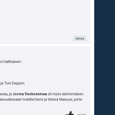
a
t
u
:
t
m
e
k
e
a
i
u
e
s
t
t
n
i
ä
:
lainaa
s
p
y
ä
e
h
:
n hallituksen.
u
t
k
e
u
e
ja Toni Sepperi.
t
n
siaa, ja
Jorma Vuoksenmaa
oli myös äärimmäisen
:
suudessaan todella hieno ja tärkeä tilaisuus, josta
s
ä