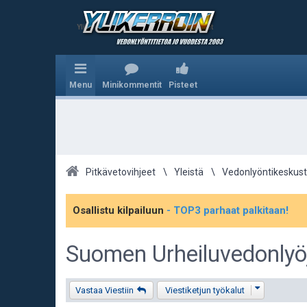
Ylikerroin.com - Parhaat veikkausvihjeet
Menu
Minikommentit
Pisteet
Pitkävetovihjeet
Yleistä
Vedonlyöntikeskust
Osallistu kilpailuun
- TOP3 parhaat palkitaan!
Suomen Urheiluvedonlyöj
Vastaa Viestiin
Viestiketjun työkalut