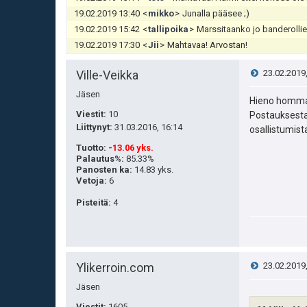
19.02.2019 13:40
<
mikko
>
Junalla pääsee ;)
19.02.2019 15:42
<
tallipoika
>
Marssitaanko jo banderollie
19.02.2019 17:30
<
Jii
>
Mahtavaa! Arvostan!
V
Ville-Veikka
23.02.2019
Jäsen
i
Hieno homm
Viestit:
10
Postauksesta 
e
Liittynyt:
31.03.2016, 16:14
osallistumist
Tuotto
:
-13.06 yks.
s
Palautus%
:
85.33%
Panosten ka
:
14.83 yks.
t
Vetoja
:
6
Pisteitä
:
4
i
V
Ylikerroin.com
23.02.2019
Jäsen
i
Viestit:
1605