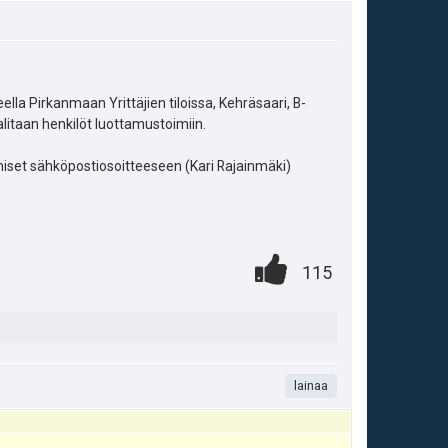
a Pirkanmaan Yrittäjien tiloissa, Kehräsaari, B-
alitaan henkilöt luottamustoimiin.
miset sähköpostiosoitteeseen (Kari Rajainmäki)
A
0
.
P
115
.
n
i
t
s
a
t
lainaa
m
e