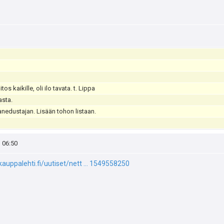
os kaikille, oli ilo tavata. t. Lippa
asta.
anedustajan. Lisään tohon listaan.
, 06:50
auppalehti.fi/uutiset/nett ... 1549558250