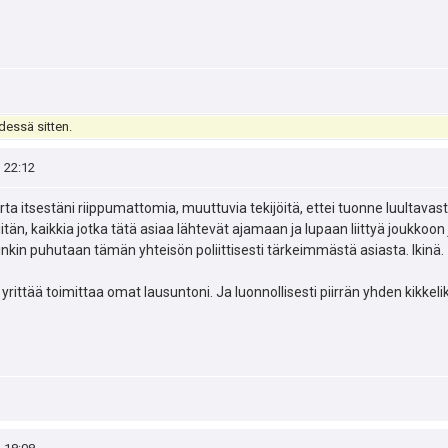
dessä sitten.
, 22:12
rta itsestäni riippumattomia, muuttuvia tekijöitä, ettei tuonne luultavast
iitän, kaikkia jotka tätä asiaa lähtevät ajamaan ja lupaan liittyä joukkoon
kin puhutaan tämän yhteisön poliittisesti tärkeimmästä asiasta. Ikinä.
 yrittää toimittaa omat lausuntoni. Ja luonnollisesti piirrän yhden kikkeli