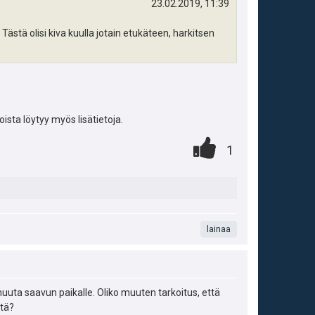
t
23.02.2019, 11:39
i
ä
 Tästä olisi kiva kuulla jotain etukäteen, harkitsen
p
y
e
h
u
t
k
joista löytyy myös lisätietoja.
e
A
0
.
u
P
e
1
.
n
t
i
n
t
:
s
s
a
t
ä
lainaa
m
e
:
a
i
s
muuta saavun paikalle. Oliko muuten tarkoitus, että
t
ltä?