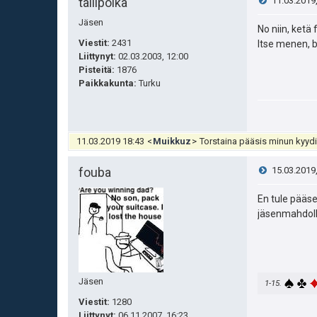
tallipoika
11.03.2019
Jäsen
i
No niin, ket
Viestit:
2431
Itse menen, b
e
Liittynyt:
02.03.2003, 12:00
Pisteitä
:
1876
s
Paikkakunta:
Turku
t
i
11.03.2019 18:43
<
Muikkuz
>
Torstaina pääsis minun kyydi
V
fouba
15.03.2019
i
En tule pääse
jäsenmahdolli
e
s
t
Jäsen
1-15.
Viestit:
1280
i
Liittynyt:
06.11.2007, 16:23