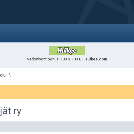
Vedonlyöntibonus: 100 % 100 €
-
Huikee.com
elu
ät ry