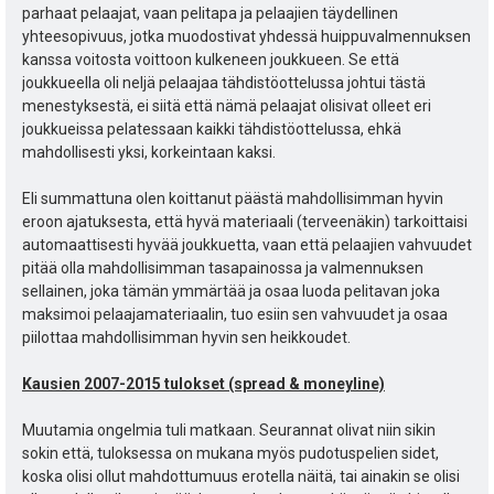
parhaat pelaajat, vaan pelitapa ja pelaajien täydellinen
yhteesopivuus, jotka muodostivat yhdessä huippuvalmennuksen
kanssa voitosta voittoon kulkeneen joukkueen. Se että
joukkueella oli neljä pelaajaa tähdistöottelussa johtui tästä
menestyksestä, ei siitä että nämä pelaajat olisivat olleet eri
joukkueissa pelatessaan kaikki tähdistöottelussa, ehkä
mahdollisesti yksi, korkeintaan kaksi.
Eli summattuna olen koittanut päästä mahdollisimman hyvin
eroon ajatuksesta, että hyvä materiaali (terveenäkin) tarkoittaisi
automaattisesti hyvää joukkuetta, vaan että pelaajien vahvuudet
pitää olla mahdollisimman tasapainossa ja valmennuksen
sellainen, joka tämän ymmärtää ja osaa luoda pelitavan joka
maksimoi pelaajamateriaalin, tuo esiin sen vahvuudet ja osaa
piilottaa mahdollisimman hyvin sen heikkoudet.
Kausien 2007-2015 tulokset (spread & moneyline)
Muutamia ongelmia tuli matkaan. Seurannat olivat niin sikin
sokin että, tuloksessa on mukana myös pudotuspelien sidet,
koska olisi ollut mahdottumuus erotella näitä, tai ainakin se olisi