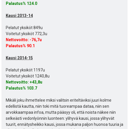
Palautus% 124.0
Kausi 2013-14
Pelatut yksiköt 849u
Voitetut yksiköt 772,3u
Nettovoitto:
-76,7u
Palautus% 90.1
Kausi 2014-15
Pelatut yksiköt 1197u
Voitetut yksiköt 1240,8u
Nettovoitto:
+43,8u
Palautus% 103.7
Mikäli joku ihmettelee miksi valitsin eriteltäviksi juuri kolme
edellistä kautta, niin toki mitä tuoreampaa dataa, niin sen
arvokkaampaa infoa, mutta pääsyy oli, että noista näkee niin
selkeästi vedonlyönnin luonteen: ylihyvä kausi, jossa ylihyvät
tuurit, ennätysheikko kausi, jossa mukana paljon huonoa tuuria ja