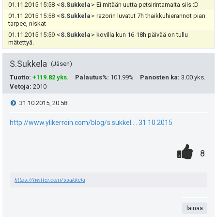
p
y
01.11.2015 15:58
<
S.Sukkela
>
Ei mitään uutta petsirintamalta siis :D
e
01.11.2015 15:58
<
S.Sukkela
>
razorin luvatut 7h thaikkuhierannot pian
h
tarpee, niskat
u
01.11.2015 15:59
<
S.Sukkela
>
kovilla kun 16-18h päivää on tullu
t
mätettyä.
k
e
S.Sukkela
Jäsen
u
e
Tuotto
:
+119.82 yks.
Palautus%
:
101.99%
Panosten ka
:
3.00 yks.
t
Vetoja
:
2010
n
:
V
31.10.2015, 20:58
s
i
ä
http://www.ylikerroin.com/blog/s.sukkel ... 31.10.2015
:
e
0
.
P
8
s
.
n
i
t
https://twitter.com/ssukkela
t
s
i
a
t
lainaa