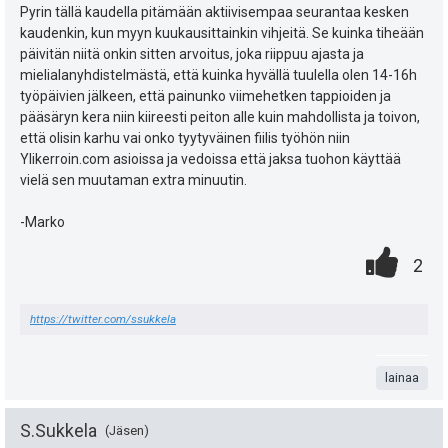
p
y
i
Pyrin tällä kaudella pitämään aktiivisempaa seurantaa kesken
e
kaudenkin, kun myyn kuukausittainkin vihjeitä. Se kuinka tiheään
h
e
päivitän niitä onkin sitten arvoitus, joka riippuu ajasta ja
u
mielialanyhdistelmästä, että kuinka hyvällä tuulella olen 14-16h
t
s
työpäivien jälkeen, että painunko viimehetken tappioiden ja
k
e
pääsäryn kera niin kiireesti peiton alle kuin mahdollista ja toivon,
t
että olisin karhu vai onko tyytyväinen fiilis työhön niin
u
e
Ylikerroin.com asioissa ja vedoissa että jaksa tuohon käyttää
i
t
vielä sen muutaman extra minuutin.
n
:
s
-Marko
0
.
ä
P
2
.
n
:
i
https://twitter.com/ssukkela
t
s
a
t
lainaa
e
S.Sukkela
a
Jäsen