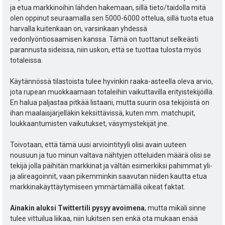
ja etua markkinoihin lähden hakemaan, sillä tieto/taidolla mitä
olen oppinut seuraamalla sen 5000-6000 ottelua, sillä tuota etua
harvalla kuitenkaan on, varsinkaan yhdessä
vedonlyöntiosaamisen kanssa. Tämä on tuottanut selkeästi
parannusta sideissa, niin uskon, että se tuottaa tulosta myös
totaleissa.
Käytännössä tilastoista tulee hyvinkin raaka-asteella oleva arvio,
jota rupean muokkaamaan totaleihin vaikuttavilla erityistekijöillä.
En halua paljastaa pitkää listaani, mutta suurin osa tekijöistä on
ihan maalaisjärjelläkin keksittävissä, kuten mm. matchupit,
loukkaantumisten vaikutukset, väsymystekijät jne.
Toivotaan, että tämä uusi arviointityyli olisi avain uuteen
nousuun ja tuo minun valtava nähtyjen otteluiden määrä olisi se
tekijä jolla päihitän markkinat ja vältän esimerkiksi pahimmat yli-
ja alireagoinnit, vaan pikemminkin saavutan niiden kautta etua
markkinakäyttäytymiseen ymmärtämällä oikeat faktat.
Ainakin aluksi Twittertili pysyy avoimena
, mutta mikäli sinne
tulee vittuilua liikaa, niin lukitsen sen enkä ota mukaan enää