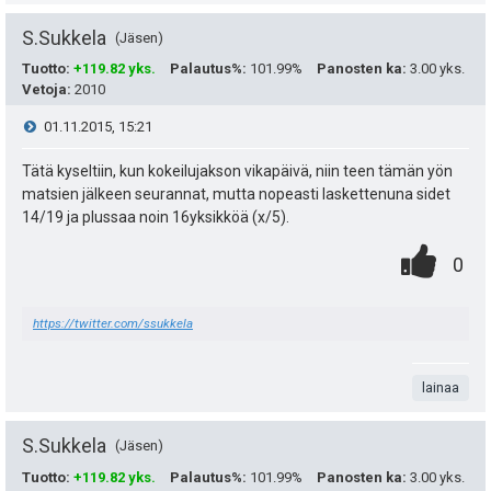
e
S.Sukkela
a
Jäsen
i
Tuotto
:
+119.82 yks.
Palautus%
:
101.99%
Panosten ka
:
3.00 yks.
s
t
Vetoja
:
2010
i
ä
V
01.11.2015, 15:21
p
y
i
Tätä kyseltiin, kun kokeilujakson vikapäivä, niin teen tämän yön
e
matsien jälkeen seurannat, mutta nopeasti laskettenuna sidet
h
e
14/19 ja plussaa noin 16yksikköä (x/5).
u
t
0
.
s
P
0
k
e
.
n
i
t
u
e
https://twitter.com/ssukkela
t
s
i
t
n
a
t
lainaa
:
s
e
ä
S.Sukkela
a
Jäsen
i
Tuotto
:
+119.82 yks.
Palautus%
:
101.99%
Panosten ka
:
3.00 yks.