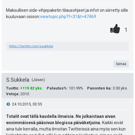
ä
p
y
i
Maksullisen side-vihjepaketin tilausohjeet ja infot on siirretty sille
e
kuuluvaan osioon:
viewtopic.php?f=31&t=47469
h
e
0
.
P
u
1
t
s
.
n
i
k
e
t
https://twitter.com/ssukkela
t
s
u
e
i
a
t
t
n
lainaa
e
:
s
S.Sukkela
a
Jäsen
i
ä
Tuotto
:
+119.82 yks.
Palautus%
:
101.99%
Panosten ka
:
3.00 yks.
s
t
Vetoja
:
2010
:
i
ä
V
24.10.2015, 03:55
p
y
i
Totalit ovat tällä kaudella ilmaisia. Ne julkaistaan aivan
e
ensimmäisenä pääsivun blogissa päiväketjuina.
Kaikki eivät
h
e
aina tule kerralla, mutta ilmoitan Twitterissä aina myös sen kun