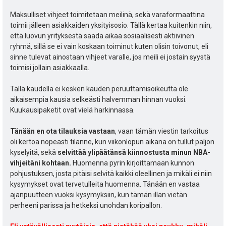
:
Maksulliset vihjeet toimitetaan meilinä, sekä varaformaattina
toimii jälleen asiakkaiden yksityisosio. Tällä kertaa kuitenkin niin,
että luovun yrityksestä saada aikaa sosiaalisesti aktiivinen
ryhmä, sillä se ei vain koskaan toiminut kuten olisin toivonut, eli
sinne tulevat ainostaan vihjeet varalle, jos meili ei jostain syystä
toimisi jollain asiakkaalla.
Tällä kaudella ei kesken kauden peruuttamisoikeutta ole
aikaisempia kausia selkeästi halvemman hinnan vuoksi.
Kuukausipaketit ovat vielä harkinnassa.
Tänään en ota tilauksia vastaan
, vaan tämän viestin tarkoitus
oli kertoa nopeasti tilanne, kun viikonlopun aikana on tullut paljon
kyselyitä, sekä
selvittää ylipäätänsä kiinnostusta minun NBA-
vihjeitäni kohtaan.
Huomenna pyrin kirjoittamaan kunnon
pohjustuksen, josta pitäisi selvitä kaikki oleellinen ja mikäli ei niin
kysymykset ovat tervetulleita huomenna. Tänään en vastaa
ajanpuutteen vuoksi kysymyksiin, kun tämän illan vietän
perheeni parissa ja hetkeksi unohdan koripallon.