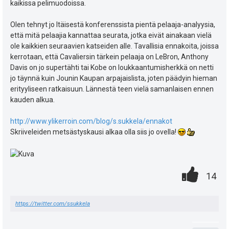
kaikissa pelimuodoissa.
Olen tehnyt jo Itäisestä konferenssista pientä pelaaja-analyysia,
että mitä pelaajia kannattaa seurata, jotka eivät ainakaan vielä
ole kaikkien seuraavien katseiden alle. Tavallisia ennakoita, joissa
kerrotaan, että Cavaliersin tärkein pelaaja on LeBron, Anthony
Davis on jo supertähti tai Kobe on loukkaantumisherkkä on netti
jo täynnä kuin Jounin Kaupan arpajaislista, joten päädyin hieman
erityyliseen ratkaisuun. Lännestä teen vielä samanlaisen ennen
kauden alkua.
http://www.ylikerroin.com/blog/s.sukkela/ennakot
Skriiveleiden metsästyskausi alkaa olla siis jo ovella!
0
.
P
14
.
n
i
https://twitter.com/ssukkela
t
s