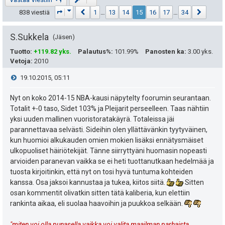
Sivu
15
/
34
Edellinen
Seuraa
838 viestiä
1
…
13
14
15
16
17
…
34
S.Sukkela
Jäsen
Tuotto
:
+119.82 yks.
Palautus%
:
101.99%
Panosten ka
:
3.00 yks.
Vetoja
:
2010
V
19.10.2015, 05:11
i
Nyt on koko 2014-15 NBA-kausi näpytelty foorumin seurantaan.
Totalit +-0 taso, Sidet 103% ja Pleijarit perseelleen. Taas nähtiin
e
yksi uuden mallinen vuoristoratakäyrä. Totaleissa jäi
parannettavaa selvästi. Sideihin olen yllättävänkin tyytyväinen,
s
kun huomioi alkukauden omien mokien lisäksi ennätysmäiset
ulkopuoliset häiriötekijät. Tänne siirryttyäni huomasin nopeasti
t
arvioiden paranevan vaikka se ei heti tuottanutkaan hedelmää ja
tuosta kirjoitinkin, että nyt on tosi hyvä tuntuma kohteiden
i
kanssa. Osa jaksoi kannustaa ja tukea, kiitos siitä.
Sitten
osan kommentit olivatkin sitten tätä kaliberia, kun elettiin
rankinta aikaa, eli suolaa haavoihin ja puukkoa selkään.
"miten voi olla punasella vaikka voi valita maailman parhaista