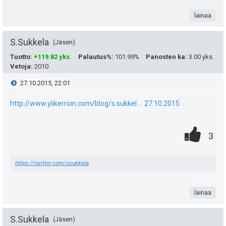
a
t
lainaa
e
S.Sukkela
a
Jäsen
i
Tuotto
:
+119.82 yks.
Palautus%
:
101.99%
Panosten ka
:
3.00 yks.
s
t
Vetoja
:
2010
i
ä
V
27.10.2015, 22:01
p
y
i
http://www.ylikerroin.com/blog/s.sukkel ... 27.10.2015
e
h
e
0
.
P
u
3
t
s
.
n
i
k
e
t
https://twitter.com/ssukkela
t
s
u
e
i
a
t
t
n
lainaa
e
:
s
S.Sukkela
a
Jäsen