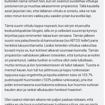
kuitenkin nämä virheet tein, kun en osannut suodattaa vittuiluja
joista kerroin ja muuttaa aikaisemmin ympäristöä. Tällä kaudella
asiat järjestän niin, että tälläinen vittuilu ei onnistu, eikä ne tule
edes minun korviini vaikka joku saisikin jotain kuravelliä läpi.
Tämä suurin vittuilu loppui nopeasti, kun siirryin etusivuilta
keskustelupalstan blogiini, sillä on jo selkeästi suurempi kynnys
kirjoittaa jopa nimimerkin takaa kuin vieraana. Tämän jälkeen
suurin osa palautteesta oli kannustavaa (iso KIITOS teille!) paria
henkilöä lukuunottamatta. Lisäksi tietenkin vittuilua vaikeuttaa
kovasti myös se, kun kohteet alkavat osumaan kunnolla. Tämän
ympäristön vaihdoksen jälkeen totesinkin, että tuntuma arvioihin
on parantunut, vaikka tuolloin ei voittoa ollut vielä tullutkaan,
mutta rentous ja ilon työntekemiseen oli tullut takaisin. Tuosta ei
mennyt kauan, kun tuli tuo jättinousu ja loppu runkosarjan
loppuosa sujui ongelmitta ja lopulta sidehen tulos oli 103.7%
pudotuspelit huomioiden (103% pelkkä runkosarja), jota itse
pidän erinomaisena suorituksena sideissa, kun huomioi surkean
kauden alun ja rankat alkukauden henkiset haasteet.
Olen saanut elämäni aikana niin paljon paskaa niskaani, että
vaikka en ole hyvä suodattamaan tuollaisia juttuja, niin en niistä