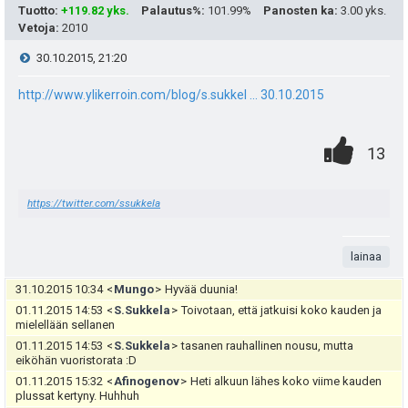
i
Tuotto
:
+119.82 yks.
Palautus%
:
101.99%
Panosten ka
:
3.00 yks.
s
t
Vetoja
:
2010
i
ä
V
30.10.2015, 21:20
p
y
i
http://www.ylikerroin.com/blog/s.sukkel ... 30.10.2015
e
h
e
0
.
P
u
13
t
s
.
n
i
k
e
t
https://twitter.com/ssukkela
t
s
u
e
i
a
t
t
n
lainaa
e
:
s
31.10.2015 10:34
<
Mungo
>
Hyvää duunia!
a
i
01.11.2015 14:53
<
S.Sukkela
>
Toivotaan, että jatkuisi koko kauden ja
ä
mielellään sellanen
s
t
01.11.2015 14:53
<
S.Sukkela
>
tasanen rauhallinen nousu, mutta
:
eiköhän vuoristorata :D
i
ä
01.11.2015 15:32
<
Afinogenov
>
Heti alkuun lähes koko viime kauden
plussat kertyny. Huhhuh