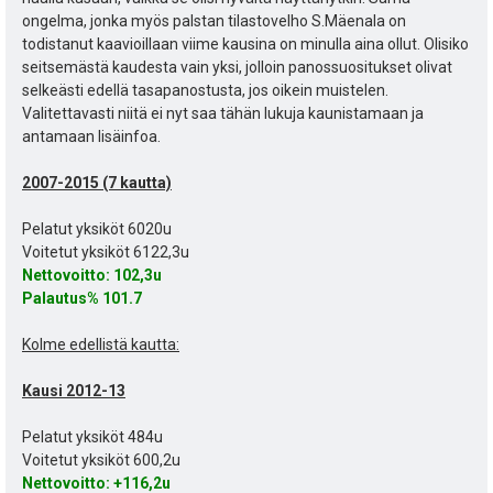
ongelma, jonka myös palstan tilastovelho S.Mäenala on
todistanut kaavioillaan viime kausina on minulla aina ollut. Olisiko
seitsemästä kaudesta vain yksi, jolloin panossuositukset olivat
selkeästi edellä tasapanostusta, jos oikein muistelen.
Valitettavasti niitä ei nyt saa tähän lukuja kaunistamaan ja
antamaan lisäinfoa.
2007-2015 (7 kautta)
Pelatut yksiköt 6020u
Voitetut yksiköt 6122,3u
Nettovoitto:
102,3u
Palautus% 101.7
Kolme edellistä kautta:
Kausi 2012-13
Pelatut yksiköt 484u
Voitetut yksiköt 600,2u
Nettovoitto:
+116,2u