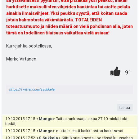
Eli ystävällisesti pyytäisin, että pistäkää yksi peukku, mikäli
harkitsette maksullisten vihjeiden hankintaa tai aiotte pelata
ainakin ilmaisvihjeet. Yksi peukku syystä, että koitan saada
jotain hahmotusta väkimäärästä. TOTALEIDEN
toteustusmuoto ja niiden määrä on vielä pohdinnan alla, joten
tämä on todellinen tilaisuus vaikuttaa vielä asiaan!
Kurrejahtia odotellessa,
Marko Virtanen
0
.
P
91
.
n
i
https://twitter.com/ssukkela
t
s
a
t
lainaa
e
19.10.2015 17:15
<
Mungo
>
Taitaa runkosarja alkaa 27.10 minkä toki
a
tiedät,
i
19.10.2015 17:15
<
Mungo
>
mutta ei ehkä kaikki ostoa harkitsevat.
s
19.10.2015 17:52
<
S.Sukkela
>
Kiitti korjauksesta, joo tässä kuussahan