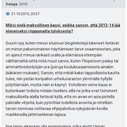
s
t
Vetoja
:
2010
i
ä
V
21.10.2015, 20:37
p
y
i
Miksi vielä maksullinen kausi, vaikka sanoin, että 2013-14 jää
e
viimeiseksi riippumatta tuloksesta?
h
e
u
Suurin syy, kuten minun etusivun blogitekstejä lukeneet tietävät
t
s
on minun pakonomainen näyttämisen tarve osaamisestani, joka
k
e
on ajanut minua rankasti uralla ja elämässä eteenpäin
t
välittämättä siittä mitä muut sanoo, kuten Yliopistoon pääsy tai
u
e
ammattivedonlyöjän ura (peruja koulukiusaamisesta ainakin
i
t
lääkärien mukaan). Sanoin, että mikäli kaksi tappiollisista kautta
n
tulee, niin pistän koripallon urheiluvaraston ylimmälle hyllylle
:
s
pölyttämään, mutta näin ei käynyt. Voitollinen viime kausi ei
kuitenkaan todista mitään itselleni, sillä ne jotka ovat toimineet
ä
maksullisella alalla tietävät kyllä, että on aivan eri asia pistellä
palstalle vihjeitä, kuin pyörittää todellista avointa ja rehellisin
:
tavoin toimivaa voittavaa vihjepalvelua nykypäivän kovilla
markkinoilla jättimarkkinan lajissa.
Itse taisin aikanaan olla ensimmäisiä, jotka aloitti tämän