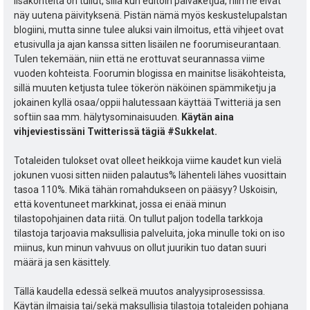
u
lisäkohteita on tullut, sillä kun editoin päiväketjua, niin ne eivät
t
s
näy uutena päivityksenä. Pistän nämä myös keskustelupalstan
k
e
blogiini, mutta sinne tulee aluksi vain ilmoitus, että vihjeet ovat
t
etusivulla ja ajan kanssa sitten lisäilen ne foorumiseurantaan.
u
e
Tulen tekemään, niin että ne erottuvat seurannassa viime
i
t
vuoden kohteista. Foorumin blogissa en mainitse lisäkohteista,
n
sillä muuten ketjusta tulee tökerön näköinen spämmiketju ja
:
s
jokainen kyllä osaa/oppii halutessaan käyttää Twitteriä ja sen
softiin saa mm. hälytysominaisuuden.
Käytän aina
ä
vihjeviestissäni Twitterissä tägiä #Sukkelat.
:
Totaleiden tulokset ovat olleet heikkoja viime kaudet kun vielä
jokunen vuosi sitten niiden palautus% lähenteli lähes vuosittain
tasoa 110%. Mikä tähän romahdukseen on pääsyy? Uskoisin,
että koventuneet markkinat, jossa ei enää minun
tilastopohjainen data riitä. On tullut paljon todella tarkkoja
tilastoja tarjoavia maksullisia palveluita, joka minulle toki on iso
miinus, kun minun vahvuus on ollut juurikin tuo datan suuri
määrä ja sen käsittely.
Tällä kaudella edessä selkeä muutos analyysiprosessissa.
Käytän ilmaisia tai/sekä maksullisia tilastoja totaleiden pohjana