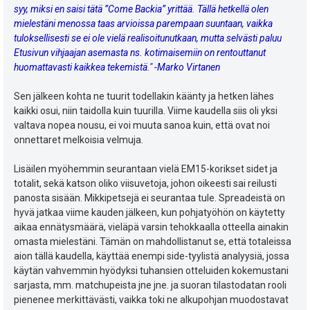
syy, miksi en saisi tätä ”Come Backia” yrittää. Tällä hetkellä olen
mielestäni menossa taas arvioissa parempaan suuntaan, vaikka
tuloksellisesti se ei ole vielä realisoitunutkaan, mutta selvästi paluu
Etusivun vihjaajan asemasta ns. kotimaisemiin on rentouttanut
huomattavasti kaikkea tekemistä." -Marko Virtanen
Sen jälkeen kohta ne tuurit todellakin käänty ja hetken lähes
kaikki osui, niin taidolla kuin tuurilla. Viime kaudella siis oli yksi
valtava nopea nousu, ei voi muuta sanoa kuin, että ovat noi
onnettaret melkoisia velmuja.
Lisäilen myöhemmin seurantaan vielä EM15-korikset sidet ja
totalit, sekä katson oliko viisuvetoja, johon oikeesti sai reilusti
panosta sisään. Mikkipetsejä ei seurantaa tule. Spreadeistä on
hyvä jatkaa viime kauden jälkeen, kun pohjatyöhön on käytetty
aikaa ennätysmäärä, vieläpä varsin tehokkaalla otteella ainakin
omasta mielestäni. Tämän on mahdollistanut se, että totaleissa
aion tällä kaudella, käyttää enempi side-tyylistä analyysiä, jossa
käytän vahvemmin hyödyksi tuhansien otteluiden kokemustani
sarjasta, mm. matchupeista jne jne. ja suoran tilastodatan rooli
pienenee merkittävästi, vaikka toki ne alkupohjan muodostavat