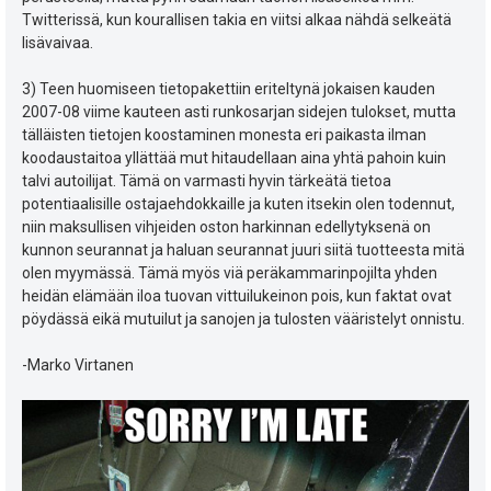
Twitterissä, kun kourallisen takia en viitsi alkaa nähdä selkeätä
lisävaivaa.
3) Teen huomiseen tietopakettiin eriteltynä jokaisen kauden
2007-08 viime kauteen asti runkosarjan sidejen tulokset, mutta
tälläisten tietojen koostaminen monesta eri paikasta ilman
koodaustaitoa yllättää mut hitaudellaan aina yhtä pahoin kuin
talvi autoilijat. Tämä on varmasti hyvin tärkeätä tietoa
potentiaalisille ostajaehdokkaille ja kuten itsekin olen todennut,
niin maksullisen vihjeiden oston harkinnan edellytyksenä on
kunnon seurannat ja haluan seurannat juuri siitä tuotteesta mitä
olen myymässä. Tämä myös viä peräkammarinpojilta yhden
heidän elämään iloa tuovan vittuilukeinon pois, kun faktat ovat
pöydässä eikä mutuilut ja sanojen ja tulosten vääristelyt onnistu.
-Marko Virtanen