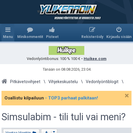
Ylikerroin.com - Parhaat veikkausvihjeet
Menu
Minikommentit
Pisteet
Rekisteröidy
Kirjaudu sisään
Vedonlyöntibonus: 100 % 100 €
-
Huikee.com
Tänään on 08.08.2026, 23:04.
Pitkävetovihjeet
Vihjekeskustelu
Vedonlyöntiblogit
Osallistu kilpailuun
- TOP3 parhaat palkitaan!
Simsulabim - tili tuli vai meni?
Viestiketjun työkalut
Vastaa Viestiin