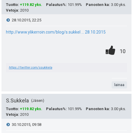
i
ä
Tuotto
:
+119.82 yks.
Palautus%
:
101.99%
Panosten ka
:
3.00 yks.
s
t
Vetoja
:
2010
:
i
ä
V
28.10.2015, 22:25
p
y
i
http://www.ylikerroin.com/blog/s.sukkel ... 28.10.2015
e
h
e
0
.
P
u
10
t
s
.
n
i
k
e
t
https://twitter.com/ssukkela
t
s
u
e
i
a
t
t
n
lainaa
e
:
s
S.Sukkela
a
Jäsen
i
ä
Tuotto
:
+119.82 yks.
Palautus%
:
101.99%
Panosten ka
:
3.00 yks.
s
t
Vetoja
:
2010
:
i
ä
V
30.10.2015, 09:58