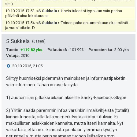
t
se :)
i
ä
19.10.2015 17:53
<
S.Sukkela
>
Usein tulee toi typo kun vain parina
päivänä aina lokakuussa
p
y
19.10.2015 17:54
<
S.Sukkela
>
Toinen paha on tammikuun ekat päivät
ja vuosi oikein :D
e
h
u
S.Sukkela
Jäsen
t
Tuotto
:
+119.82 yks.
Palautus%
:
101.99%
Panosten ka
:
3.00 yks.
k
e
Vetoja
:
2010
u
e
V
20.10.2015, 21:05
t
n
i
Siirtyy huomiseksi pidemmän mainoksen ja informaatipaketin
:
valmistuminen. Tähän on useita syitä:
s
e
ä
1) Juutuin liian pitkäksi aikaan akselille Sänky-Facebook-Skype.
s
:
2) Yritän saada paremmin infoa varsinkin ilmaisvihjeistä (totalit)
t
kiinnostuneista, sillä tällä on merkitystä aikataulutuksiin. Ei
maksullisten asiakkaiden kannalta, mutta itseni kannalta. Nyt
i
vaikuttaisi, että ne ei kiinnosta juurikaan ylemmän kyselyn
perusteella, mutta pyrin saamaan tuohon lisäselkoa mm.