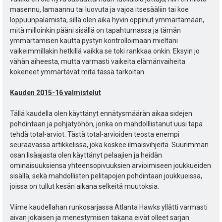
masennu, lamaannu tai luovuta ja vajoa itsesääliin tai koe
loppuunpalamista, sillä olen aika hyvin oppinut ymmärtämään,
mitä milloinkin pääni sisällä on tapahtumassa ja tämän
ymmärtämisen kautta pystyn kontrolloimaan mieltäni
vaikeimmillakin hetkillä vaikka se toki rankkaa onkin. Eksyin jo
vähän aiheesta, mutta varmasti vaikeita elämänvaiheita
kokeneet ymmärtävät mitä tässä tarkoitan.
Kauden 2015-16 valmistelut
Tällä kaudella olen käyttänyt ennätysmäärän aikaa sidejen
pohdintaan ja pohjatyöhön, jonka on mahdolllistanut uusi tapa
tehdä total-arviot. Tästä total-arvioiden teosta enempi
seuraavassa artikkelissa, joka koskee ilmaisvihjeitä. Suurimman
osan lisäajasta olen käyttänyt pelaajien ja heidän
ominaisuuksiensa yhteensopivuuksien arvioimiseen joukkueiden
sisällä, sekä mahdollisten pelitapojen pohdintaan joukkueissa,
joissa on tullut kesän aikana selkeitä muutoksia.
Viime kaudellahan runkosarjassa Atlanta Hawks yllätti varmasti
aivan jokaisen ja menestymisen takana eivät olleet sarjan