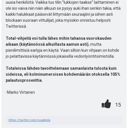
uusia henkilöitä. Vaikka tuo tilin ”lukkojen taakse” laittaminen ei
ole iso vaiva niin näin alkuun se pysyy auki ihan senkin takia, että
kaikki halukkaat pääsevät liittymään seuraajiini ja siihen asti
blockaan suoraan vittuilijat, joka myöskin onnistuu helposti
Twitterissä.
Total-vihjeitä voi tulla lähes mihin tahansa vuorokauden
aikaan (käytännössä alkuillasta aamun asti)
, mutta
pienilimittisiä earlyja en käytä. Vaan silloin kun vihjaan on kohde
jo pelattavissa käytännössä jokaisella vedonlyöntitoimistolla.
Totaleissa lähden tavoittelemaan samanlaista tulosta kuin
sideissa, eli kolminumeroisen kohdemäärän otoksella 105%
palautusprosenttia.
-Marko Virtanen
0
.
P
15
.
n
i
https://twitter.com/ssukkela
t
s