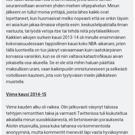
seurannoiltaan avoimen yhden miehen vihjepalvelun. Minun
jälkeeni on tullut monia yrittäjiä, joista lähes kaikki ovat
lopettaneet, kun huomasivat melko nopeasti että se onkin täysin
eri asia kuin jakaa ilmaisia vihjeitä esim. keskustelipalstalla ilman
vastuuta, tai lyödä vetoja itse tai tehdä niitä pöytälaatikkoon.
Kaikkien aikojen surkein kausi 2013-14 oli minulle ensimmäinen
kokonaisuudessaan tappiollinen kausi koko NBA-aikanani, joten
tällä luonteella on tuo jäänyt vaivaamaan kuin raatokärpänen
korvassa varsinkin, kun se oli niin valtava katastrofikausi aivan
jokaisella osa-alueella. Se ei ole sitä mihin haluan päättää
maksullisen urani, vaan kaikinpuolin onnistuneeseen ja selkeästi
voitolliseen kauteen, jota voin tyytyväisin mielin jälkikäteen
muistella.
Viime kausi 2014-15
Viime kauden alku oli vaikea. Olin jatkuvasti väsynyt talossa
tehtyjen remonttien takia ja varmasti Twitterissa tuli kiukuteltua
aikalailla minun suosikkiäänestä, eli betoniseinän porauksesta.
Aloitin etusivuilla, jossa kuka tahansa voi kommentoida
anonyyminä, mutta kommentit menevät läpi vasta hyväksynnän