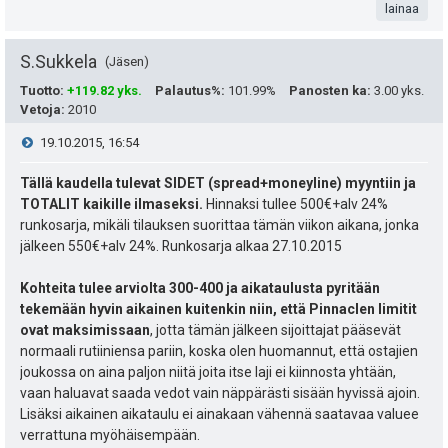
a
t
lainaa
e
S.Sukkela
a
Jäsen
i
Tuotto
:
+119.82 yks.
Palautus%
:
101.99%
Panosten ka
:
3.00 yks.
s
t
Vetoja
:
2010
i
ä
V
19.10.2015, 16:54
p
y
i
Tällä kaudella tulevat SIDET (spread+moneyline) myyntiin ja
e
TOTALIT kaikille ilmaseksi.
Hinnaksi tullee 500€+alv 24%
h
e
runkosarja, mikäli tilauksen suorittaa tämän viikon aikana, jonka
u
jälkeen 550€+alv 24%. Runkosarja alkaa 27.10.2015
t
s
k
e
Kohteita tulee arviolta 300-400 ja aikataulusta pyritään
t
tekemään hyvin aikainen kuitenkin niin, että Pinnaclen limitit
u
e
ovat maksimissaan
, jotta tämän jälkeen sijoittajat pääsevät
i
t
normaali rutiiniensa pariin, koska olen huomannut, että ostajien
n
joukossa on aina paljon niitä joita itse laji ei kiinnosta yhtään,
:
s
vaan haluavat saada vedot vain näppärästi sisään hyvissä ajoin.
Lisäksi aikainen aikataulu ei ainakaan vähennä saatavaa valuee
ä
verrattuna myöhäisempään.