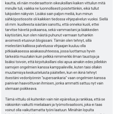
kautta, eli näin moderaattorin oikeuksillani kaiken vittuilun mitä
minulle tuli, vaikka ne luonnollisesti poistettiinkin, eikä tullut
lukijoiden näkyviin. Lisäksi sain paljon meiliä, kun minun
sähköpostiosoite oli kaikkien tiedossa vihjepalvelun vuoksi. Siellä
oli mm. kuolleesta isästäni sanottu, että onneksi kuoli, ettei
tarvitse hävetä poikaansa, sekä vammastani ja lääkkeiden
käytöstäni, kun olen näistä puhunut varmaan turhankin
avoimesti etusivun blogissani. Tämän olen tehnyt, sillä
mielestäni kalliissa palvelussa vihjaajan kuuluu olla
pitkäaikasessa asiakassuhteessa, jossa luottamus hyvin
tärkeätä muutakin kuin pelkkä nimimerkki ilman taustoja ja
lisäksi toivoin, että kirjoituksillani olisi apua ainakin edes jollekkin
samojen ongelmien kanssa kamppaileville, kuten taisi ollakin
muutamisya keskusteluista päätellen, kun en ikinä tehnyt
itsestäni vedonlyönnin "supersankaria" vaan ongelmien kanssa
painivan haavoittuvan ihmisen, jonka ammatti sattuu nyt vain
olemaan poikkeava.
Tämä vittuilu oli kuitenkin vain niin epäreilua ja rankkaa, että se
väkisinkin vaikutti mielialaani ja työmotivaatiooni, joka ei taas
voinut olla vaikuttamatta työni laatuun. Minähän lopulta