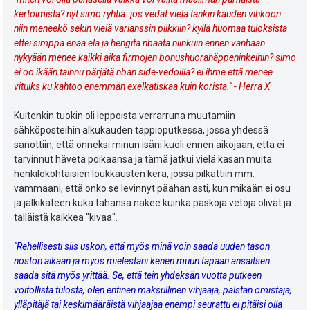
kertoimista? nyt simo ryhtiä. jos vedät vielä tänkin kauden vihkoon
niin meneekö sekin vielä varianssin piikkiin? kyllä huomaa tuloksista
ettei simppa enää elä ja hengitä nbaata niinkuin ennen vanhaan.
nykyään menee kaikki aika firmojen bonushuorahäppeninkeihin? simo
ei oo ikään tainnu pärjätä nban side-vedoilla? ei ihme että menee
vituiks ku kahtoo enemmän exelkatiskaa kuin korista." - Herra X
Kuitenkin tuokin oli leppoista verrarruna muutamiin
sähköposteihin alkukauden tappioputkessa, jossa yhdessä
sanottiin, että onneksi minun isäni kuoli ennen aikojaan, että ei
tarvinnut hävetä poikaansa ja tämä jatkui vielä kasan muita
henkilökohtaisien loukkausten kera, jossa pilkattiin mm.
vammaani, että onko se levinnyt päähän asti, kun mikään ei osu
ja jälkikäteen kuka tahansa näkee kuinka paskoja vetoja olivat ja
tälläistä kaikkea "kivaa".
"Rehellisesti siis uskon, että myös minä voin saada uuden tason
noston aikaan ja myös mielestäni kenen muun tapaan ansaitsen
saada sitä myös yrittää. Se, että tein yhdeksän vuotta putkeen
voitollista tulosta, olen entinen maksullinen vihjaaja, palstan omistaja,
ylläpitäjä tai keskimääräistä vihjaajaa enempi seurattu ei pitäisi olla