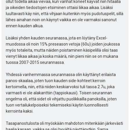
ollut todella aikaa vievää, kun vanhat koneet käyvät niin hitaalla
ja oikeiden tiedostojen etsiminen ottaisi liikaa aikaa. Lisäksi
luultavasti käy niin, että vihjaan kuitenkin myös pudotuspelit, sillä
lähes ainahan noin on käynyt vaikka en ole varmaksi sanonut
ennen kauden alkua.
Lisäksi yhden kauden seuranassa, jota en löytäny Excel-
muodossa oli noin 15% preseason vetoja (60u) joiden joukossa
myös totaleita, mutta näiden poistaminen käsipelillä olisi taas
vienyt liikaa aikaa ja koska määrä, niin pieni niin se on mukana
tuossa 2007-2015 seurannassa.
Yhdessä vanhemmassa seurannassa olin käyttänyt erilaista
panos-skaalaa, joten tuon kauden side-kohteet kerroin
kertoimella, niin, että niiden keskiarvoksi tuli tasoa 2.7u, joka
varmasti ei ole alakanttiin (tappiokausi). Toisen seurannan
ongelma oli, että sidet oli vihjattu puolikkailla panoksilla, joten
tuon vertailukelpoiseksi tekemiseksi käytin luonnollisesti
kerrointa kaksi.
Tasapanostulosta oli myöskään mahdoton mitenkään järkevästi
haalia kasaan, vaikka se olisi hyvältä näyttänytkin. Sama