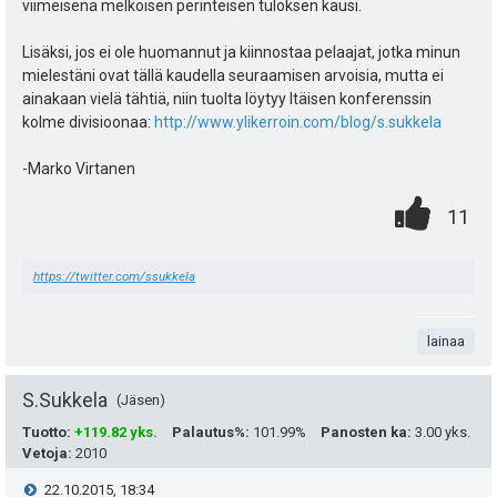
viimeisenä melkoisen perinteisen tuloksen kausi.
Lisäksi, jos ei ole huomannut ja kiinnostaa pelaajat, jotka minun
mielestäni ovat tällä kaudella seuraamisen arvoisia, mutta ei
ainakaan vielä tähtiä, niin tuolta löytyy Itäisen konferenssin
kolme divisioonaa:
http://www.ylikerroin.com/blog/s.sukkela
-Marko Virtanen
0
.
P
11
.
n
i
https://twitter.com/ssukkela
t
s
a
t
lainaa
e
S.Sukkela
a
Jäsen
i
Tuotto
:
+119.82 yks.
Palautus%
:
101.99%
Panosten ka
:
3.00 yks.
s
t
Vetoja
:
2010
i
V
22.10.2015, 18:34