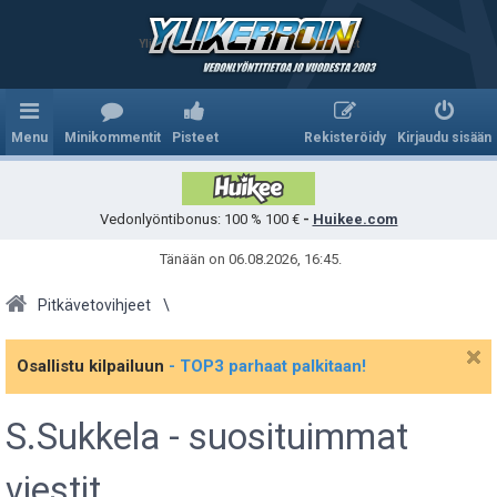
Ylikerroin.com - Parhaat veikkausvihjeet
Menu
Minikommentit
Pisteet
Rekisteröidy
Kirjaudu sisään
Vedonlyöntibonus: 100 % 100 €
-
Huikee.com
Tänään on 06.08.2026, 16:45.
Pitkävetovihjeet
Osallistu kilpailuun
- TOP3 parhaat palkitaan!
S.Sukkela - suosituimmat
viestit