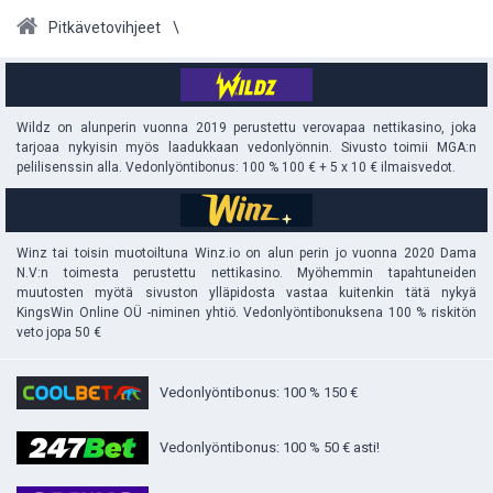
Pitkävetovihjeet
Wildz on alunperin vuonna 2019 perustettu verovapaa nettikasino, joka
tarjoaa nykyisin myös laadukkaan vedonlyönnin. Sivusto toimii MGA:n
pelilisenssin alla. Vedonlyöntibonus: 100 % 100 € + 5 x 10 € ilmaisvedot.
Winz tai toisin muotoiltuna Winz.io on alun perin jo vuonna 2020 Dama
N.V:n toimesta perustettu nettikasino. Myöhemmin tapahtuneiden
muutosten myötä sivuston ylläpidosta vastaa kuitenkin tätä nykyä
KingsWin Online OÜ -niminen yhtiö. Vedonlyöntibonuksena 100 % riskitön
veto jopa 50 €
Vedonlyöntibonus: 100 % 150 €
Vedonlyöntibonus: 100 % 50 € asti!