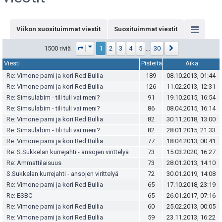
Viikon suosituimmat viestit
Suosituimmat viestit
Sivu
1
/
30
Seuraava
1500 riviä
1
2
3
4
5
…
30
Viesti
Pisteitä
Aika
Re: Vimone pami ja kori Red Bullia
189
08.10.2013, 01:44
Re: Vimone pami ja kori Red Bullia
126
11.02.2013, 12:31
Re: Simsulabim - tili tuli vai meni?
91
19.10.2015, 16:54
Re: Simsulabim - tili tuli vai meni?
86
08.04.2015, 16:14
Re: Vimone pami ja kori Red Bullia
82
30.11.2018, 13:00
Re: Simsulabim - tili tuli vai meni?
82
28.01.2015, 21:33
Re: Vimone pami ja kori Red Bullia
77
18.04.2013, 00:41
Re: S.Sukkelan kurrejahti - ansojen virittelyä
73
15.03.2020, 16:27
Re: Ammattilaisuus
73
28.01.2013, 14:10
S.Sukkelan kurrejahti - ansojen virittelyä
72
30.01.2019, 14:08
Re: Vimone pami ja kori Red Bullia
65
17.10.2018, 23:19
Re: ESBC
65
26.01.2017, 07:16
Re: Vimone pami ja kori Red Bullia
60
25.02.2013, 00:05
Re: Vimone pami ja kori Red Bullia
59
23.11.2013, 16:22