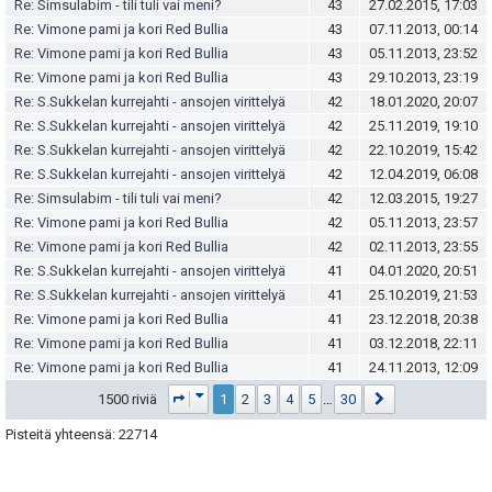
Re: Simsulabim - tili tuli vai meni?
43
27.02.2015, 17:03
Re: Vimone pami ja kori Red Bullia
43
07.11.2013, 00:14
Re: Vimone pami ja kori Red Bullia
43
05.11.2013, 23:52
Re: Vimone pami ja kori Red Bullia
43
29.10.2013, 23:19
Re: S.Sukkelan kurrejahti - ansojen virittelyä
42
18.01.2020, 20:07
Re: S.Sukkelan kurrejahti - ansojen virittelyä
42
25.11.2019, 19:10
Re: S.Sukkelan kurrejahti - ansojen virittelyä
42
22.10.2019, 15:42
Re: S.Sukkelan kurrejahti - ansojen virittelyä
42
12.04.2019, 06:08
Re: Simsulabim - tili tuli vai meni?
42
12.03.2015, 19:27
Re: Vimone pami ja kori Red Bullia
42
05.11.2013, 23:57
Re: Vimone pami ja kori Red Bullia
42
02.11.2013, 23:55
Re: S.Sukkelan kurrejahti - ansojen virittelyä
41
04.01.2020, 20:51
Re: S.Sukkelan kurrejahti - ansojen virittelyä
41
25.10.2019, 21:53
Re: Vimone pami ja kori Red Bullia
41
23.12.2018, 20:38
Re: Vimone pami ja kori Red Bullia
41
03.12.2018, 22:11
Re: Vimone pami ja kori Red Bullia
41
24.11.2013, 12:09
Sivu
1
/
30
Seuraava
1500 riviä
1
2
3
4
5
…
30
Pisteitä yhteensä: 22714