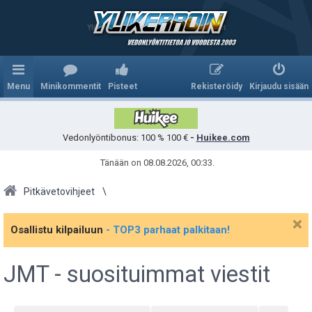
Ylikerroin.com - Parhaat veikkausvihjeet
Menu
Minikommentit
Pisteet
Rekisteröidy
Kirjaudu sisään
Vedonlyöntibonus: 100 % 100 €
-
Huikee.com
Tänään on 08.08.2026, 00:33.
Pitkävetovihjeet
Osallistu kilpailuun
- TOP3 parhaat palkitaan!
JMT - suosituimmat viestit