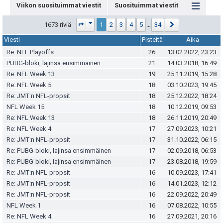
Viikon suosituimmat viestit
Suosituimmat viestit
Sivu
1
/
34
Seuraava
1673 riviä
1
2
3
4
5
…
34
Viesti
Pisteitä
Aika
Re: NFL Playoffs
26
13.02.2022, 23:23
PUBG-bloki, lajinsa ensimmäinen
21
14.03.2018, 16:49
Re: NFL Week 13
19
25.11.2019, 15:28
Re: NFL Week 5
18
03.10.2023, 19:45
Re: JMT:n NFL-propsit
18
25.12.2022, 18:24
NFL Week 15
18
10.12.2019, 09:53
Re: NFL Week 13
18
26.11.2019, 20:49
Re: NFL Week 4
17
27.09.2023, 10:21
Re: JMT:n NFL-propsit
17
31.10.2022, 06:15
Re: PUBG-bloki, lajinsa ensimmäinen
17
02.09.2018, 06:53
Re: PUBG-bloki, lajinsa ensimmäinen
17
23.08.2018, 19:59
Re: JMT:n NFL-propsit
16
10.09.2023, 17:41
Re: JMT:n NFL-propsit
16
14.01.2023, 12:12
Re: JMT:n NFL-propsit
16
22.09.2022, 20:49
NFL Week 1
16
07.08.2022, 10:55
Re: NFL Week 4
16
27.09.2021, 20:16