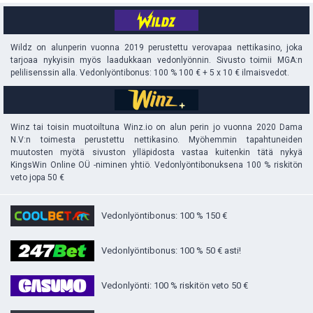
Wildz on alunperin vuonna 2019 perustettu verovapaa nettikasino, joka
tarjoaa nykyisin myös laadukkaan vedonlyönnin. Sivusto toimii MGA:n
pelilisenssin alla. Vedonlyöntibonus: 100 % 100 € + 5 x 10 € ilmaisvedot.
Winz tai toisin muotoiltuna Winz.io on alun perin jo vuonna 2020 Dama
N.V:n toimesta perustettu nettikasino. Myöhemmin tapahtuneiden
muutosten myötä sivuston ylläpidosta vastaa kuitenkin tätä nykyä
KingsWin Online OÜ -niminen yhtiö. Vedonlyöntibonuksena 100 % riskitön
veto jopa 50 €
Vedonlyöntibonus: 100 % 150 €
Vedonlyöntibonus: 100 % 50 € asti!
Vedonlyönti: 100 % riskitön veto 50 €