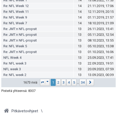
Re: NFL Week 1
14
13.08.2022, 17:53
Re: NFL Week 12
14
21.11.2019, 17:06
Re: NFL Week 11
14
12.11.2019, 20:15
Re: NFL Week 9
14
01.11.2019, 21:57
Re: NFL Week 7
14
18.10.2019, 21:09
Re: JMT:n NFL-propsit
13
26.11.2023, 15:41
Re: JMT:n NFL-propsit
13
05.11.2023, 12:54
Re: JMT:n NFL-propsit
13
08.10.2023, 13:55
Re: NFL Week 5
13
05.10.2023, 15:38
Re: JMT:n NFL-propsit
13
01.10.2023, 16:06
NFL Week 4
13
25.09.2023, 17:41
Re: NFL week 3
13
22.09.2023, 19:51
NFL week 3
13
20.09.2023, 07:59
Re: NFL week 2
13
13.09.2023, 00:39
Sivu
1
/
34
Seuraava
1673 riviä
1
2
3
4
5
…
34
Pisteitä yhteensä: 8307
Pitkävetovihjeet