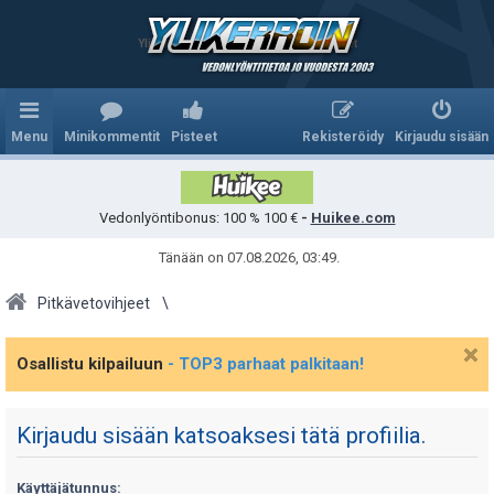
Ylikerroin.com - Parhaat veikkausvihjeet
Menu
Minikommentit
Pisteet
Rekisteröidy
Kirjaudu sisään
Vedonlyöntibonus: 100 % 100 €
-
Huikee.com
Tänään on 07.08.2026, 03:49.
Pitkävetovihjeet
Osallistu kilpailuun
- TOP3 parhaat palkitaan!
Kirjaudu sisään katsoaksesi tätä profiilia.
Käyttäjätunnus: