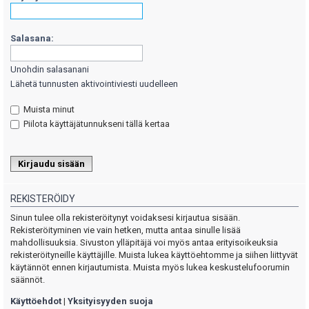
Salasana:
Unohdin salasanani
Lähetä tunnusten aktivointiviesti uudelleen
Muista minut
Piilota käyttäjätunnukseni tällä kertaa
REKISTERÖIDY
Sinun tulee olla rekisteröitynyt voidaksesi kirjautua sisään.
Rekisteröityminen vie vain hetken, mutta antaa sinulle lisää
mahdollisuuksia. Sivuston ylläpitäjä voi myös antaa erityisoikeuksia
rekisteröityneille käyttäjille. Muista lukea käyttöehtomme ja siihen liittyvät
käytännöt ennen kirjautumista. Muista myös lukea keskustelufoorumin
säännöt.
Käyttöehdot
|
Yksityisyyden suoja