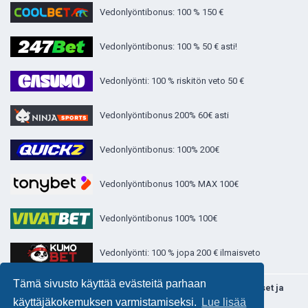
Vedonlyöntibonus: 100 % 150 €
Vedonlyöntibonus: 100 % 50 € asti!
Vedonlyönti: 100 % riskitön veto 50 €
Vedonlyöntibonus 200% 60€ asti
Vedonlyöntibonus: 100% 200€
Vedonlyöntibonus 100% MAX 100€
Vedonlyöntibonus 100% 100€
Vedonlyönti: 100 % jopa 200 € ilmaisveto
Tämä sivusto käyttää evästeitä parhaan
>>> Kaikki ylikerroin.comin vedonlyönti - bonustarjoukset ja
peliyhtiöiden arvostelut <<<
käyttäjäkokemuksen varmistamiseksi.
Lue lisää