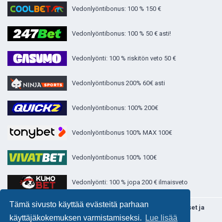
Vedonlyöntibonus: 100 % 150 €
Vedonlyöntibonus: 100 % 50 € asti!
Vedonlyönti: 100 % riskitön veto 50 €
Vedonlyöntibonus 200% 60€ asti
Vedonlyöntibonus: 100% 200€
Vedonlyöntibonus 100% MAX 100€
Vedonlyöntibonus 100% 100€
Vedonlyönti: 100 % jopa 200 € ilmaisveto
Tämä sivusto käyttää evästeitä parhaan
>>> Kaikki ylikerroin.comin vedonlyönti - bonustarjoukset ja
peliyhtiöiden arvostelut <<<
käyttäjäkokemuksen varmistamiseksi.
Lue lisää