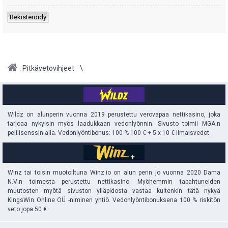
Rekisteröidy
Pitkävetovihjeet
Wildz on alunperin vuonna 2019 perustettu verovapaa nettikasino, joka
tarjoaa nykyisin myös laadukkaan vedonlyönnin. Sivusto toimii MGA:n
pelilisenssin alla. Vedonlyöntibonus: 100 % 100 € + 5 x 10 € ilmaisvedot.
Winz tai toisin muotoiltuna Winz.io on alun perin jo vuonna 2020 Dama
N.V:n toimesta perustettu nettikasino. Myöhemmin tapahtuneiden
muutosten myötä sivuston ylläpidosta vastaa kuitenkin tätä nykyä
KingsWin Online OÜ -niminen yhtiö. Vedonlyöntibonuksena 100 % riskitön
veto jopa 50 €