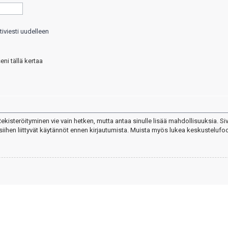
iviesti uudelleen
eni tällä kertaa
 Rekisteröityminen vie vain hetken, mutta antaa sinulle lisää mahdollisuuksia. Si
a siihen liittyvät käytännöt ennen kirjautumista. Muista myös lukea keskusteluf