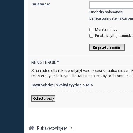
Salasana:
Unohdin salasanani
Lähetä tunnusten aktivoint
Muista minut
Piilota käyttäjätunnuks
REKISTERÖIDY
Sinun tulee olla rekisteröitynyt voidaksesi kirjautua sisään.
rekisteröityneille käyttäjille. Muista lukea käyttöehtomme j
Käyttöehdot
|
Yksityisyyden suoja
Rekisteröidy
Pitkävetovihjeet