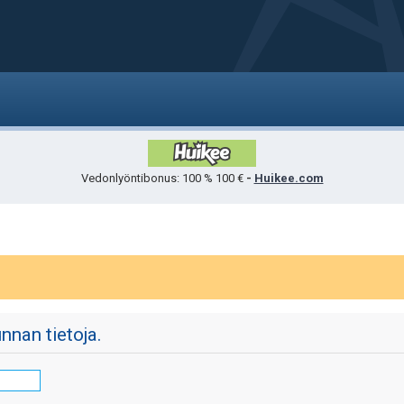
Vedonlyöntibonus: 100 % 100 €
-
Huikee.com
nnan tietoja.