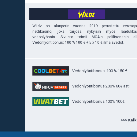
Wildz on alunperin vuonna 2019 perustettu verovap
nettikasino, joka tarjoaa nykyisin myös laadukka
vedonlyönnin. Sivusto toimii MGA:n pelilisenssin all
Vedonlyöntibonus: 100 % 100 € + 5 x 10 € ilmaisvedot.
Vedonlyöntibonus: 100 % 150 €
Vedonlyöntibonus 200% 60€ asti
Vedonlyöntibonus 100% 100€
>>> Kaik