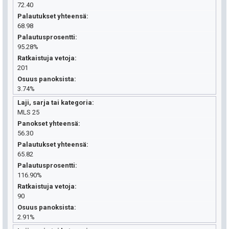
72.40
Palautukset yhteensä
68.98
Palautusprosentti
95.28%
Ratkaistuja vetoja
201
Osuus panoksista
3.74%
Laji, sarja tai kategoria
MLS 25
Panokset yhteensä
56.30
Palautukset yhteensä
65.82
Palautusprosentti
116.90%
Ratkaistuja vetoja
90
Osuus panoksista
2.91%