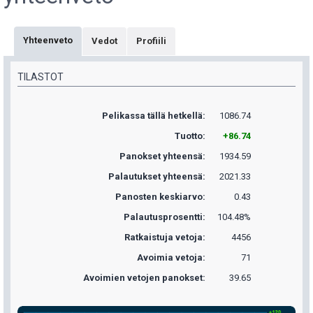
Yhteenveto
Vedot
Profiili
TILASTOT
Pelikassa tällä hetkellä:
1086.74
Tuotto:
+86.74
Panokset yhteensä:
1934.59
Palautukset yhteensä:
2021.33
Panosten keskiarvo:
0.43
Palautusprosentti:
104.48%
Ratkaistuja vetoja:
4456
Avoimia vetoja:
71
Avoimien vetojen panokset:
39.65