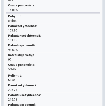
621
Osuus panoksista
16.81%
Peliyhtiö
unibet
Panokset yhteensä
103.30
Palautukset yhteensä
101.85
Palautusprosentti
98.60%
Ratkaistuja vetoja
97
Osuus panoksista
5.34%
Peliyhtiö
Muut
Panokset yhteensä
205.74
Palautukset yhteensä
215.71
Palautusprosentti