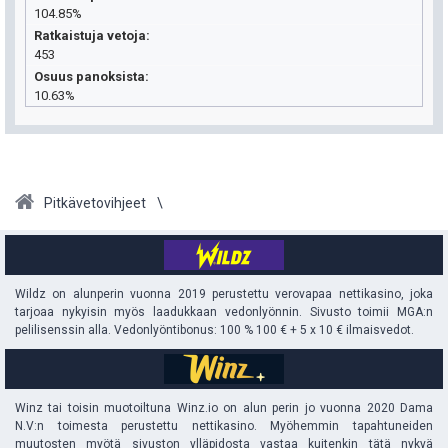
104.85%
Ratkaistuja vetoja
453
Osuus panoksista
10.63%
Pitkävetovihjeet
Wildz on alunperin vuonna 2019 perustettu verovapaa nettikasino, joka
tarjoaa nykyisin myös laadukkaan vedonlyönnin. Sivusto toimii MGA:n
pelilisenssin alla. Vedonlyöntibonus: 100 % 100 € + 5 x 10 € ilmaisvedot.
Winz tai toisin muotoiltuna Winz.io on alun perin jo vuonna 2020 Dama
N.V:n toimesta perustettu nettikasino. Myöhemmin tapahtuneiden
muutosten myötä sivuston ylläpidosta vastaa kuitenkin tätä nykyä