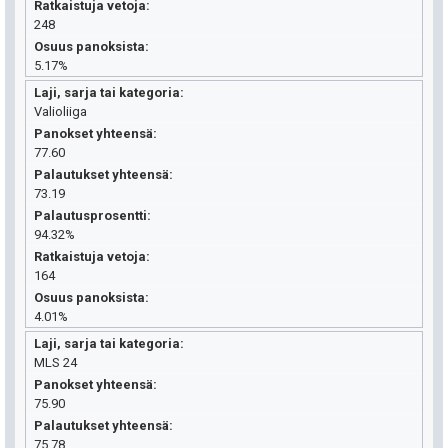
Ratkaistuja vetoja
248
Osuus panoksista
5.17%
Laji, sarja tai kategoria
Valioliiga
Panokset yhteensä
77.60
Palautukset yhteensä
73.19
Palautusprosentti
94.32%
Ratkaistuja vetoja
164
Osuus panoksista
4.01%
Laji, sarja tai kategoria
MLS 24
Panokset yhteensä
75.90
Palautukset yhteensä
75.78