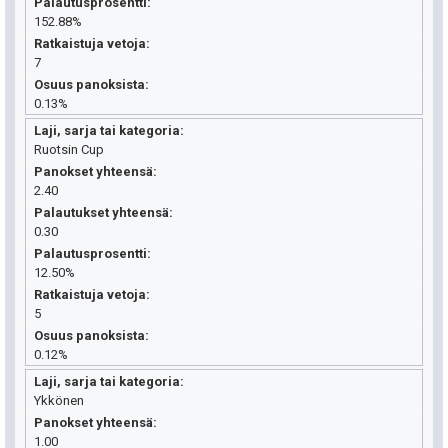
Palautusprosentti
152.88%
Ratkaistuja vetoja
7
Osuus panoksista
0.13%
Laji, sarja tai kategoria
Ruotsin Cup
Panokset yhteensä
2.40
Palautukset yhteensä
0.30
Palautusprosentti
12.50%
Ratkaistuja vetoja
5
Osuus panoksista
0.12%
Laji, sarja tai kategoria
Ykkönen
Panokset yhteensä
1.00