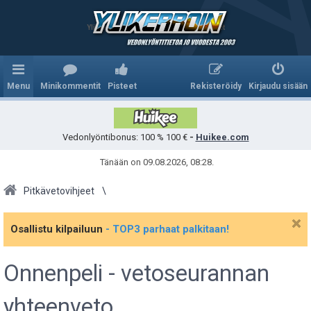
Ylikerroin.com - Parhaat veikkausvihjeet
Menu
Minikommentit
Pisteet
Rekisteröidy
Kirjaudu sisään
Vedonlyöntibonus: 100 % 100 €
-
Huikee.com
Tänään on 09.08.2026, 08:28.
Pitkävetovihjeet
Osallistu kilpailuun
- TOP3 parhaat palkitaan!
Onnenpeli - vetoseurannan
yhteenveto