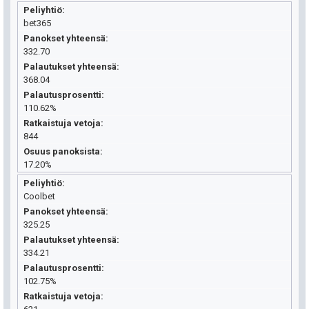
Peliyhtiö
bet365
Panokset yhteensä
332.70
Palautukset yhteensä
368.04
Palautusprosentti
110.62%
Ratkaistuja vetoja
844
Osuus panoksista
17.20%
Peliyhtiö
Coolbet
Panokset yhteensä
325.25
Palautukset yhteensä
334.21
Palautusprosentti
102.75%
Ratkaistuja vetoja