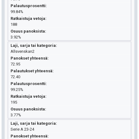
Palautusprosentti
99.84%
Ratkaistuja vetoja
188
Osuus panoksista
3.92%
Laji, sarja tai kategoria
Allsvenskan2
Panokset yhteensä
72.95
Palautukset yhteensä
72.40
Palautusprosentti
99.25%
Ratkaistuja vetoja
195
Osuus panoksista
3.77%
Laji, sarja tai kategoria
Serie A 23-24
Panokset yhteensä