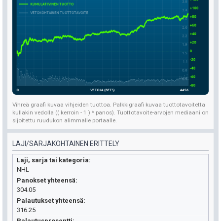
Vihreä graafi kuvaa vihjeiden tuottoa. Palkkigraafi kuvaa tuottotavoitetta
kullakin vedolla (( kerroin - 1 ) * panos). Tuottotavoite-arvojen mediaani on
sijoitettu ruudukon alimmalle portaalle.
LAJI/SARJAKOHTAINEN ERITTELY
Laji, sarja tai kategoria
NHL
Panokset yhteensä
304.05
Palautukset yhteensä
316.25
Palautusprosentti