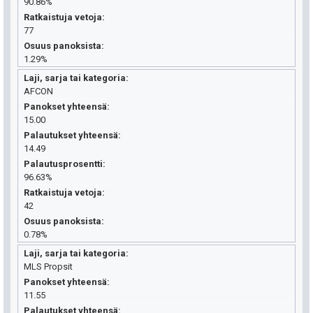
90.86%
Ratkaistuja vetoja
77
Osuus panoksista
1.29%
Laji, sarja tai kategoria
AFCON
Panokset yhteensä
15.00
Palautukset yhteensä
14.49
Palautusprosentti
96.63%
Ratkaistuja vetoja
42
Osuus panoksista
0.78%
Laji, sarja tai kategoria
MLS Propsit
Panokset yhteensä
11.55
Palautukset yhteensä